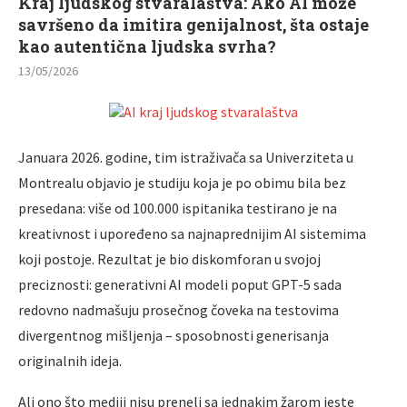
Kraj ljudskog stvaralaštva: Ako AI može
savršeno da imitira genijalnost, šta ostaje
kao autentična ljudska svrha?
13/05/2026
Januara 2026. godine, tim istraživača sa Univerziteta u
Montrealu objavio je studiju koja je po obimu bila bez
presedana: više od 100.000 ispitanika testirano je na
kreativnost i upoređeno sa najnaprednijim AI sistemima
koji postoje. Rezultat je bio diskomforan u svojoj
preciznosti: generativni AI modeli poput GPT-5 sada
redovno nadmašuju prosečnog čoveka na testovima
divergentnog mišljenja – sposobnosti generisanja
originalnih ideja.
Ali ono što mediji nisu preneli sa jednakim žarom jeste