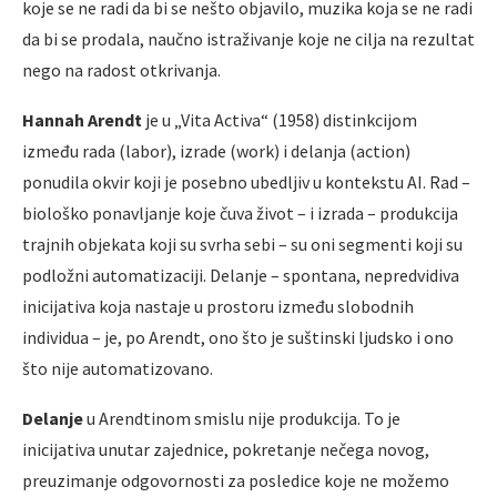
koje se ne radi da bi se nešto objavilo, muzika koja se ne radi
da bi se prodala, naučno istraživanje koje ne cilja na rezultat
nego na radost otkrivanja.
Hannah Arendt
je u „Vita Activa“ (1958) distinkcijom
između rada (labor), izrade (work) i delanja (action)
ponudila okvir koji je posebno ubedljiv u kontekstu AI. Rad –
biološko ponavljanje koje čuva život – i izrada – produkcija
trajnih objekata koji su svrha sebi – su oni segmenti koji su
podložni automatizaciji. Delanje – spontana, nepredvidiva
inicijativa koja nastaje u prostoru između slobodnih
individua – je, po Arendt, ono što je suštinski ljudsko i ono
što nije automatizovano.
Delanje
u Arendtinom smislu nije produkcija. To je
inicijativa unutar zajednice, pokretanje nečega novog,
preuzimanje odgovornosti za posledice koje ne možemo