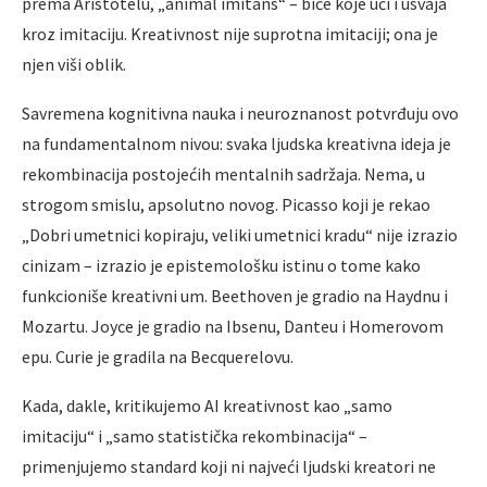
prema Aristotelu, „animal imitans“ – biće koje uči i usvaja
kroz imitaciju. Kreativnost nije suprotna imitaciji; ona je
njen viši oblik.
Savremena kognitivna nauka i neuroznanost potvrđuju ovo
na fundamentalnom nivou: svaka ljudska kreativna ideja je
rekombinacija postojećih mentalnih sadržaja. Nema, u
strogom smislu, apsolutno novog. Picasso koji je rekao
„Dobri umetnici kopiraju, veliki umetnici kradu“ nije izrazio
cinizam – izrazio je epistemološku istinu o tome kako
funkcioniše kreativni um. Beethoven je gradio na Haydnu i
Mozartu. Joyce je gradio na Ibsenu, Danteu i Homerovom
epu. Curie je gradila na Becquerelovu.
Kada, dakle, kritikujemo AI kreativnost kao „samo
imitaciju“ i „samo statistička rekombinacija“ –
primenjujemo standard koji ni najveći ljudski kreatori ne