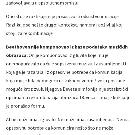
zadovoljavaju u apsolutnom smislu.
Ono što se razlikuje nije prisustvo ili odsustvo imitacije.
Razlikuje se nešto drugo: kontekst, namera i doživljaj koji
stoji iza rekombinacije.
Beethoven nije komponovao iz baze podataka muzičkih
obrazaca.
On je komponovao iz gluvila koje mu je
onemogućavalo da čuje sopstvenu muziku. Iz usamljenosti
koja ga je razarala. Iz opsesivne potrebe da komunikacija
koja mu je bila nemoguća u svakodnevnom životu postane
moguća kroz zvuk. Njegova Deveta simfonija nije statistički
optimalna rekombinacija obrazaca 18. veka – ona je krik koji
je pronašao formu.
AI ne može imati gluvilo. Ne može imati usamljenost. Nema
opsesivnu potrebu da komunicira nešto što ne može