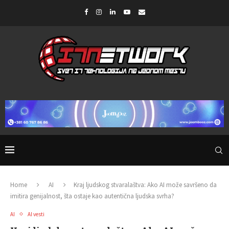
Home
AI
Kraj ljudskog stvaralaštva: Ako AI može savršeno da
imitira genijalnost, šta ostaje kao autentična ljudska svrha?
AI
AI vesti