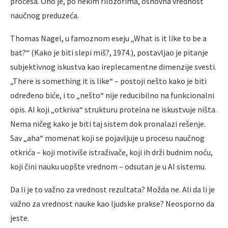
procesa. Ono je, po nekim filozofima, osnovna vrednost
naučnog preduzeća.
Thomas Nagel, u famoznom eseju „What is it like to be a
bat?“ (Kako je biti slepi miš?, 1974.), postavljao je pitanje
subjektivnog iskustva kao ireplecamentne dimenzije svesti.
„There is something it is like“ – postoji nešto kako je biti
određeno biće, i to „nešto“ nije reducibilno na funkcionalni
opis. AI koji „otkriva“ strukturu proteina ne iskustvuje ništa.
Nema ničeg kako je biti taj sistem dok pronalazi rešenje.
Sav „aha“ momenat koji se pojavljuje u procesu naučnog
otkrića – koji motiviše istraživače, koji ih drži budnim noću,
koji čini nauku uopšte vrednom – odsutan je u AI sistemu.
Da li je to važno za vrednost rezultata? Možda ne. Ali da li je
važno za vrednost nauke kao ljudske prakse? Neosporno da
jeste.