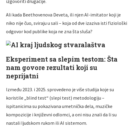
izgovoriti drugačije.
Ali kada Beethovenova Deveta, ili njen AI-imitator koji je
niko nije čuo, sviraju u sali – koja od dve izaziva isti fiziološki
odgovor kod publike koja ne zna šta sluša?
Eksperiment sa slepim testom: Šta
nam govore rezultati koji su
neprijatni
Između 2023. i 2025. sprovedeno je više studija koje su
koristile „blind test“ (slepi test) metodologiju –
ispitanicima su pokazivana umetnička dela, muzičke
kompozicije i književni odlomci, a oni nisu znali da li su
nastali ljudskom rukom ili AI sistemom.