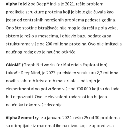
AlphaFold 2
od DeepMind-a je 2021. rešio problem
predikcije strukture proteina koji je biologija čuvala kao
jedan od centralnih nerešenih problema pedeset godina.
Ono što stotine istraživača nije moglo da reši u pola veka,
sistem je rešio u mesecima, i objavio bazu podataka sa
strukturama više od 200 miliona proteina. Ovo nije imitacija
naučnog rada; ovo je naučno otkriće.
GNoME
(Graph Networks for Materials Exploration),
takođe DeepMind, je 2023. predvideo strukturu 2,2 miliona
novih stabilnih kristalnih materijala – od kojih je
eksperimentalno potvrđeno više od 700.000 koji su do tada
bili nepoznati. Ovo je ekvivalent rada stotina hiljada
naučnika tokom više decenija.
AlphaGeometry
je u januaru 2024. rešio 25 od 30 problema
sa olimpijade iz matematike na nivou koji je uporediv sa