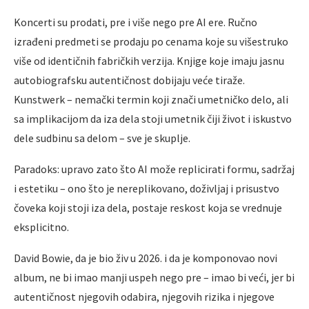
Koncerti su prodati, pre i više nego pre AI ere. Ručno
izrađeni predmeti se prodaju po cenama koje su višestruko
više od identičnih fabričkih verzija. Knjige koje imaju jasnu
autobiografsku autentičnost dobijaju veće tiraže.
Kunstwerk – nemački termin koji znači umetničko delo, ali
sa implikacijom da iza dela stoji umetnik čiji život i iskustvo
dele sudbinu sa delom – sve je skuplje.
Paradoks: upravo zato što AI može replicirati formu, sadržaj
i estetiku – ono što je nereplikovano, doživljaj i prisustvo
čoveka koji stoji iza dela, postaje reskost koja se vrednuje
eksplicitno.
David Bowie, da je bio živ u 2026. i da je komponovao novi
album, ne bi imao manji uspeh nego pre – imao bi veći, jer bi
autentičnost njegovih odabira, njegovih rizika i njegove