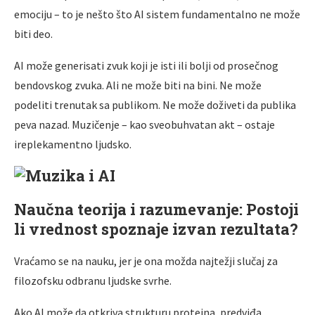
emociju – to je nešto što AI sistem fundamentalno ne može
biti deo.
AI može generisati zvuk koji je isti ili bolji od prosečnog
bendovskog zvuka. Ali ne može biti na bini. Ne može
podeliti trenutak sa publikom. Ne može doživeti da publika
peva nazad. Muzičenje – kao sveobuhvatan akt – ostaje
ireplekamentno ljudsko.
Naučna teorija i razumevanje: Postoji
li vrednost spoznaje izvan rezultata?
Vraćamo se na nauku, jer je ona možda najtežji slučaj za
filozofsku odbranu ljudske svrhe.
Ako AI može da otkriva strukturu proteina, predviđa