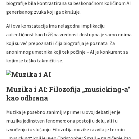
biografije bila kontrastirana sa beskonačnom količinom AI
generisanog zvuka koji ga okružuje.
Ali ova konstatacija ima nelagodnu implikaciju:
autentičnost kao tržišna vrednost dostupna je samo onima
koji su već prepoznati i čija biografija je poznata. Za
anonimnog umetnika koji tek počinje – AI je konkurent sa
kojim je teško takmičiti se.
Muzika i AI: Filozofija „musicking-a“
kao odbrana
Muzika je posebno zanimljiv primer u ovoj debati jer je
muzika jedinstven fenomen: ona postoji u delu, ali i u
izvođenju i u slušanju. Filozofija muzike razvila je termin
„musicking“ koji je uveo Christopher Small – muzičenje kao