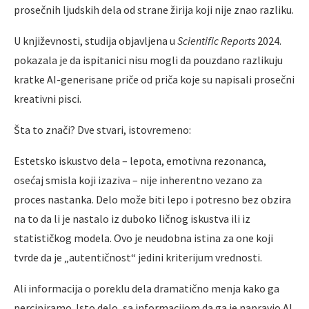
prosečnih ljudskih dela od strane žirija koji nije znao razliku.
U književnosti, studija objavljena u
Scientific Reports
2024.
pokazala je da ispitanici nisu mogli da pouzdano razlikuju
kratke AI-generisane priče od priča koje su napisali prosečni
kreativni pisci.
Šta to znači? Dve stvari, istovremeno:
Estetsko iskustvo dela – lepota, emotivna rezonanca,
osećaj smisla koji izaziva – nije inherentno vezano za
proces nastanka. Delo može biti lepo i potresno bez obzira
na to da li je nastalo iz duboko ličnog iskustva ili iz
statističkog modela. Ovo je neudobna istina za one koji
tvrde da je „autentičnost“ jedini kriterijum vrednosti.
Ali informacija o poreklu dela dramatično menja kako ga
percipiramo. Isto delo, sa informacijom da ga je napravio AI,