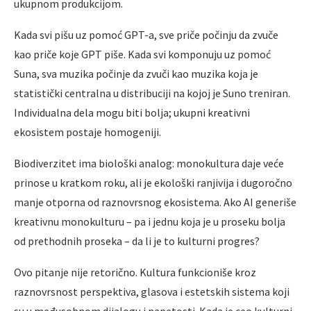
ukupnom produkcijom.
Kada svi pišu uz pomoć GPT-a, sve priče počinju da zvuče
kao priče koje GPT piše. Kada svi komponuju uz pomoć
Suna, sva muzika počinje da zvuči kao muzika koja je
statistički centralna u distribuciji na kojoj je Suno treniran.
Individualna dela mogu biti bolja; ukupni kreativni
ekosistem postaje homogeniji.
Biodiverzitet ima biološki analog: monokultura daje veće
prinose u kratkom roku, ali je ekološki ranjivija i dugoročno
manje otporna od raznovrsnog ekosistema. Ako AI generiše
kreativnu monokulturu – pa i jednu koja je u proseku bolja
od prethodnih proseka – da li je to kulturni progres?
Ovo pitanje nije retorično. Kultura funkcioniše kroz
raznovrsnost perspektiva, glasova i estetskih sistema koji
su u međusobnom dijalogu i napetosti. Kada je ceo kulturni