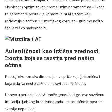
ekosistem optimizovan prema istim parametrima – i kada
te parametre postavlja komercijalni AI sistem koji
reflektuje distribuciju istorijskog korpusa – gubimo nešto
što je teško nadoknaditi.
Autentičnost kao tržišna vrednost:
Ironija koja se razvija pred našim
očima
Postoji ekonomska dimenzija ove priče koja je ironična i
koja otkriva nešto važno o naravi autentičnosti.
Upravo u periodu kada AI može generisati gotovo savršenu
imitaciju ljudskog kreativnog rada – autentičnost postaje
skuplja nego ikad.