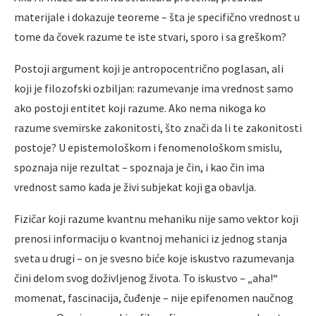
materijale i dokazuje teoreme – šta je specifično vrednost u
tome da čovek razume te iste stvari, sporo i sa greškom?
Postoji argument koji je antropocentrično poglasan, ali
koji je filozofski ozbiljan: razumevanje ima vrednost samo
ako postoji entitet koji razume. Ako nema nikoga ko
razume svemirske zakonitosti, što znači da li te zakonitosti
postoje? U epistemološkom i fenomenološkom smislu,
spoznaja nije rezultat – spoznaja je čin, i kao čin ima
vrednost samo kada je živi subjekat koji ga obavlja.
Fizičar koji razume kvantnu mehaniku nije samo vektor koji
prenosi informaciju o kvantnoj mehanici iz jednog stanja
sveta u drugi – on je svesno biće koje iskustvo razumevanja
čini delom svog doživljenog života. To iskustvo – „aha!“
momenat, fascinacija, čuđenje – nije epifenomen naučnog