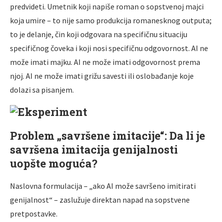
predvideti. Umetnik koji napiše roman o sopstvenoj majci
koja umire – to nije samo produkcija romanesknog outputa;
to je delanje, čin koji odgovara na specifičnu situaciju
specifičnog čoveka i koji nosi specifičnu odgovornost. AI ne
može imati majku. AI ne može imati odgovornost prema
njoj. AI ne može imati grižu savesti ili oslobađanje koje
dolazi sa pisanjem.
Problem „savršene imitacije“: Da li je
savršena imitacija genijalnosti
uopšte moguća?
Naslovna formulacija – „ako AI može savršeno imitirati
genijalnost“ – zaslužuje direktan napad na sopstvene
pretpostavke.