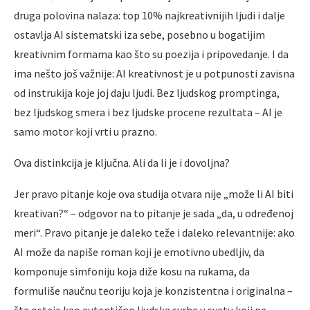
druga polovina nalaza: top 10% najkreativnijih ljudi i dalje
ostavlja AI sistematski iza sebe, posebno u bogatijim
kreativnim formama kao što su poezija i pripovedanje. I da
ima nešto još važnije: AI kreativnost je u potpunosti zavisna
od instrukija koje joj daju ljudi. Bez ljudskog promptinga,
bez ljudskog smera i bez ljudske procene rezultata – AI je
samo motor koji vrti u prazno.
Ova distinkcija je ključna. Ali da li je i dovoljna?
Jer pravo pitanje koje ova studija otvara nije „može li AI biti
kreativan?“ – odgovor na to pitanje je sada „da, u određenoj
meri“. Pravo pitanje je daleko teže i daleko relevantnije: ako
AI može da napiše roman koji je emotivno ubedljiv, da
komponuje simfoniju koja diže kosu na rukama, da
formuliše naučnu teoriju koja je konzistentna i originalna –
šta ostaje kao autentično ljudska svrha u svetu koji ne