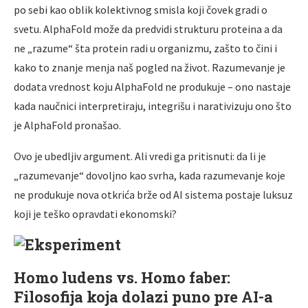
po sebi kao oblik kolektivnog smisla koji čovek gradi o
svetu. AlphaFold može da predvidi strukturu proteina a da
ne „razume“ šta protein radi u organizmu, zašto to čini i
kako to znanje menja naš pogled na život. Razumevanje je
dodata vrednost koju AlphaFold ne produkuje – ono nastaje
kada naučnici interpretiraju, integrišu i narativizuju ono što
je AlphaFold pronašao.
Ovo je ubedljiv argument. Ali vredi ga pritisnuti: da li je
„razumevanje“ dovoljno kao svrha, kada razumevanje koje
ne produkuje nova otkrića brže od AI sistema postaje luksuz
koji je teško opravdati ekonomski?
Homo ludens vs. Homo faber:
Filosofija koja dolazi puno pre AI-a