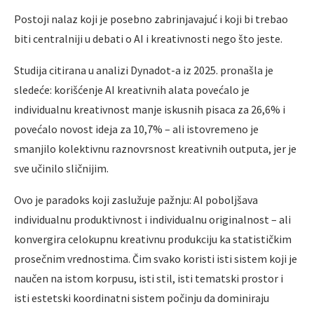
Postoji nalaz koji je posebno zabrinjavajuć i koji bi trebao
biti centralniji u debati o AI i kreativnosti nego što jeste.
Studija citirana u analizi Dynadot-a iz 2025. pronašla je
sledeće: korišćenje AI kreativnih alata povećalo je
individualnu kreativnost manje iskusnih pisaca za 26,6% i
povećalo novost ideja za 10,7% – ali istovremeno je
smanjilo kolektivnu raznovrsnost kreativnih outputa, jer je
sve učinilo sličnijim.
Ovo je paradoks koji zaslužuje pažnju: AI poboljšava
individualnu produktivnost i individualnu originalnost – ali
konvergira celokupnu kreativnu produkciju ka statističkim
prosečnim vrednostima. Čim svako koristi isti sistem koji je
naučen na istom korpusu, isti stil, isti tematski prostor i
isti estetski koordinatni sistem počinju da dominiraju