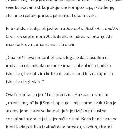
sveobuhvatan akt koji uključuje kompoziciju, izvođenje,
slušanje i celokupni socijalni ritual oko muzike.
Filozofska studija objavljena u
Journal of Aesthetics and Art
Criticism
septembra 2025. direktno adresira pitanje AI i
muzike kroz neohumanistički okvir:
„ChatGPT-ova melanholična uloga je da je osuđen na
imitaciju i da nikada ne može imati autentično ljudsko
iskustvo, bez obzira koliko devalvirano i beznačajno to
iskustvo izgledalo.“
Ova formulacija je oštra i precizna. Muzika – u smislu
„musicking-a“ koji Small opisuje – nije samo zvuk. Ona je
utelovljeno iskustvo koje uključuje fizičko prisustvo,
socijalnu interakciju i zajednički ritual. Kada bend svira na
bini i kada publika i svirači dele prostor, vazduh, ritam i