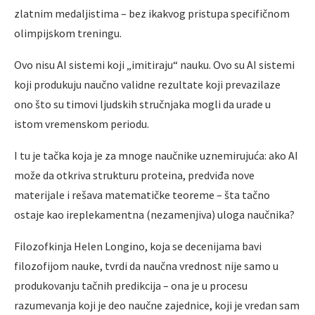
zlatnim medaljistima – bez ikakvog pristupa specifičnom
olimpijskom treningu.
Ovo nisu AI sistemi koji „imitiraju“ nauku. Ovo su AI sistemi
koji produkuju naučno validne rezultate koji prevazilaze
ono što su timovi ljudskih stručnjaka mogli da urade u
istom vremenskom periodu.
I tu je tačka koja je za mnoge naučnike uznemirujuća: ako AI
može da otkriva strukturu proteina, predviđa nove
materijale i rešava matematičke teoreme – šta tačno
ostaje kao ireplekamentna (nezamenjiva) uloga naučnika?
Filozofkinja Helen Longino, koja se decenijama bavi
filozofijom nauke, tvrdi da naučna vrednost nije samo u
produkovanju tačnih predikcija – ona je u procesu
razumevanja koji je deo naučne zajednice, koji je vredan sam