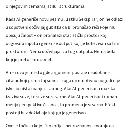
o njegovim temama, stilu i strukturama.
Kada AI generiše novu pesmu „u stilu Šekspira“, on ne odlazi
u sopstveni doživljaj gubitka da bi pronašao reči koje mu
opisuju žalost – on pronalazi statistički prostor koji
odgovara inputu i generiše output koji je kohezivan sa tim
prostorom. Nema doživljaja iza tog outputa. Nema bola
koji je pretočen u sonet.
Ali – i ovo je mesto gde argument postaje neudoban –
čitalac koji prima taj sonet i koga on emotivno pogodi nije
iskusio ništa manje stvarnog. Ako AI-generisana muzika
izaziva suze, te suze su stvarne. Ako AI-generisani roman
menja perspektivu čitaoca, ta promena je stvarna. Efekt
postoji bez doživljaja koji ga je generisao.
Ovo je tačka u kojoj filozofija i neuroznanost moraju da