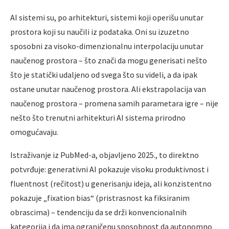
AI sistemi su, po arhitekturi, sistemi koji operišu unutar
prostora koji su naučili iz podataka. Oni su izuzetno
sposobni za visoko-dimenzionalnu interpolaciju unutar
naučenog prostora – što znači da mogu generisati nešto
što je statički udaljeno od svega što su videli, a da ipak
ostane unutar naučenog prostora. Ali ekstrapolacija van
naučenog prostora – promena samih parametara igre – nije
nešto što trenutni arhitekturi AI sistema prirodno
omogućavaju.
Istraživanje iz PubMed-a, objavljeno 2025., to direktno
potvrđuje: generativni AI pokazuje visoku produktivnost i
fluentnost (rečitost) u generisanju ideja, ali konzistentno
pokazuje „fixation bias“ (pristrasnost ka fiksiranim
obrascima) – tendenciju da se drži konvencionalnih
kategorija i da ima ograničenu sposobnost da autonomno