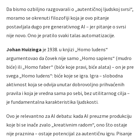
Da bismo ozbiljno razgovarali o „autentičnoj ljudskoj svrsi“,
moramo se okrenuti filozofiji koja je ovo pitanje
postavljala dugo pre generativnog AI – jer pitanje o svrsi
nije novo. Ono je pratilo svaki talas automatizacije.
Johan Huizinga
je 1938. u knjizi „Homo ludens“
argumentovao da čovek nije samo „Homo sapiens“ (mudro
biće) ili „Homo faber“ (biće koje pravi, biće alata) – on je pre
svega „Homo ludens“: biće koje se igra. Igra – slobodna
aktivnost koja se odvija unutar dobrovoljno prihvaćenih
pravila i koja je vredna sama po sebi, bez utilitarnog cilja –
je fundamentalna karakteristika ljudskosti.
Ovo je relevantno za AI debatu: kada AI preuzme produkciju
koje bi se inače zvalo „kreativnim radom“, ono što ostaje
nije praznina – ostaje potencijal za autentičnu igru. Pisanje