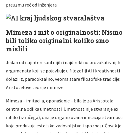
preuzmu reč od inženjera.
Mimeza i mit o originalnosti: Nismo
bili toliko originalni koliko smo
mislili
Jedan od najinteresantnijih i najdirektno provokativnijih
argumenata koji se pojavljuje u filozofiji AI i kreativnosti
dolazi iz, paradoksalno, veoma stare filozofske tradicije:
Aristotelove teorije mimeze.
Mimeza – imitacija, oponašanje – bila je za Aristotela
centralna odlika umetnosti. Umetnost nije stvaranje ex
nihilo (iz ničega); ona je organizovana imitacija stvarnosti
koja produkuje estetsko zadovoljstvo i spoznaju. Čovek je,