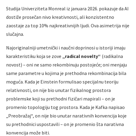
Studija Univerziteta Monreal iz januara 2026. pokazuje da AI
dostiže prosečan nivo kreativnosti, ali konzistentno
zaostaje za top 10% najkreativnijih ljudi. Ova asimetrija nije
slučajna.
Najoriginalniji umetnički i naučni doprinosi u istoriji imaju
karakteristiku koja se zove
„radical novelty“
(radikalna
novost) – oni ne samo rekombinuju postojeće; oni menjaju
same parametre u kojima je prethodna rekombinacija bila
moguća. Kada je Einstein formulisao specijalnu teoriju
relativnosti, on nije bio unutar fizikalnog prostora
problemske koji su prethodni fizičari mapirali – on je
promenio topologiju tog prostora. Kada je Kafka napisao
„Preobražaj“, on nije bio unutar narativnih konvencija koje
su prethodnici uspostavili – on je promenio šta narativna
konvencija može biti.