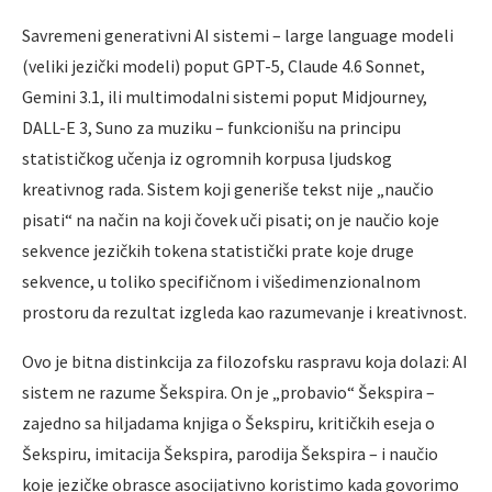
Savremeni generativni AI sistemi – large language modeli
(veliki jezički modeli) poput GPT-5, Claude 4.6 Sonnet,
Gemini 3.1, ili multimodalni sistemi poput Midjourney,
DALL-E 3, Suno za muziku – funkcionišu na principu
statističkog učenja iz ogromnih korpusa ljudskog
kreativnog rada. Sistem koji generiše tekst nije „naučio
pisati“ na način na koji čovek uči pisati; on je naučio koje
sekvence jezičkih tokena statistički prate koje druge
sekvence, u toliko specifičnom i višedimenzionalnom
prostoru da rezultat izgleda kao razumevanje i kreativnost.
Ovo je bitna distinkcija za filozofsku raspravu koja dolazi: AI
sistem ne razume Šekspira. On je „probavio“ Šekspira –
zajedno sa hiljadama knjiga o Šekspiru, kritičkih eseja o
Šekspiru, imitacija Šekspira, parodija Šekspira – i naučio
koje jezičke obrasce asocijativno koristimo kada govorimo