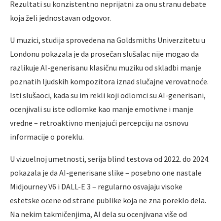
Rezultati su konzistentno neprijatni za onu stranu debate
koja želi jednostavan odgovor.
U muzici, studija sprovedena na Goldsmiths Univerzitetu u
Londonu pokazala je da prosečan slušalac nije mogao da
razlikuje AI-generisanu klasičnu muziku od skladbi manje
poznatih ljudskih kompozitora iznad slučajne verovatnoće.
Isti slušaoci, kada su im rekli koji odlomci su AI-generisani,
ocenjivali su iste odlomke kao manje emotivne i manje
vredne – retroaktivno menjajući percepciju na osnovu
informacije o poreklu.
U vizuelnoj umetnosti, serija blind testova od 2022. do 2024.
pokazala je da AI-generisane slike – posebno one nastale
Midjourney V6 i DALL-E 3 – regularno osvajaju visoke
estetske ocene od strane publike koja ne zna poreklo dela.
Na nekim takmičenjima, AI dela su ocenjivana više od