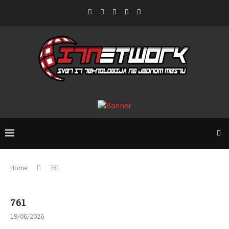
Home
761
761
19/06/2026