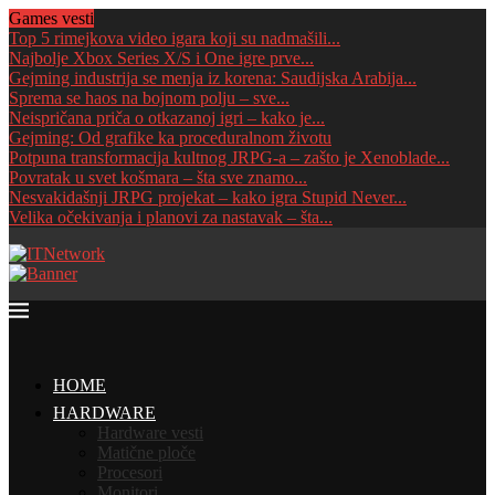
Games vesti
Top 5 rimejkova video igara koji su nadmašili...
Najbolje Xbox Series X/S i One igre prve...
Gejming industrija se menja iz korena: Saudijska Arabija...
Sprema se haos na bojnom polju – sve...
Neispričana priča o otkazanoj igri – kako je...
Gejming: Od grafike ka proceduralnom životu
Potpuna transformacija kultnog JRPG-a – zašto je Xenoblade...
Povratak u svet košmara – šta sve znamo...
Nesvakidašnji JRPG projekat – kako igra Stupid Never...
Velika očekivanja i planovi za nastavak – šta...
HOME
HARDWARE
Hardware vesti
Matične ploče
Procesori
Monitori