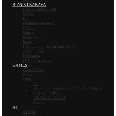
BIZNIS I ZABAVA
Biznis i zabava vesti
Nauka
Biznis
Digitalni marketing
Cinema
Sajtovi
Istraživanja
Intervju
Kriptovalute, Blockchain, Web3
Zanimljivosti
Dešavanja
IT Elite Academy
GAMES
Games vesti
Najave
Opisi
PC
Xbox 360 / Xbox One / Xbox X / Xbox S
PS3 / PS4 / PS5
Wii / Wii U / Switch
Ostalo
AI
AI vesti