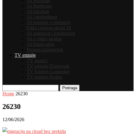
AI Software
AI Hardware
AI tutorijali
AI i bezbednost
AI primene u industriji
Etika i pravni okviri AI
AI umetnost i kreativnost
AI u video igrama
AI biznis ideje
Prompt inženjering
TV emisije
TV stanice
TV emisije ITnetwork
TV Emisije Gameplay
TV emisije Prolog
Pretraga
Home
26230
26230
12/06/2026