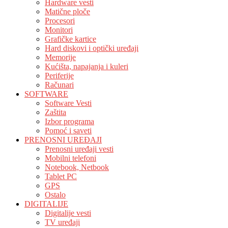
Hardware vesti
Matične ploče
Procesori
Monitori
Grafičke kartice
Hard diskovi i optički uređaji
Memorije
Kućišta, napajanja i kuleri
Periferije
Računari
SOFTWARE
Software Vesti
Zaštita
Izbor programa
Pomoć i saveti
PRENOSNI UREĐAJI
Prenosni uređaji vesti
Mobilni telefoni
Notebook, Netbook
Tablet PC
GPS
Ostalo
DIGITALIJE
Digitalije vesti
TV uređaji