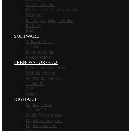
Grafičke kartice
Hard diskovi i optički uređaji
Memorije
Kućišta, napajanja i kuleri
Periferije
Računari
SOFTWARE
Software Vesti
Zaštita
Izbor programa
Pomoć i saveti
PRENOSNI UREĐAJI
Prenosni uređaji vesti
Mobilni telefoni
Notebook, Netbook
Tablet PC
GPS
Ostalo
DIGITALIJE
Digitalije vesti
TV uređaji
Audio-Video plejeri
Digitalni fotoaparati
Digitalne kamere
Ostalo