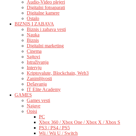
Audio-Video plejeri
Digitalni fotoaparati
Digitalne kamere
Ostalo
BIZNIS I ZABAVA
Biznis i zabava vesti
Nauka
Biznis
Digitalni marketing
Cinema
Sajtovi
Istraživanja
Intervju
Kriptovalute, Blockchain, Web3
Zanimljivosti
Dešavanja
IT Elite Academy
GAMES
Games vesti
Najave
Opisi
PC
Xbox 360 / Xbox One / Xbox X / Xbox S
PS3 / PS4 / PS5
Wii / Wii U / Switch