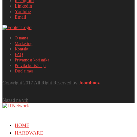
Instagram
Linkedin
Youtube
Email
O nama
Marketing
Kontakt
FAQ
Privatnost korisnika
Pravila korišćenja
Disclaimer
Copyright 2017 All Right Reserved by
Joombooz
Nazad na vrh
HOME
HARDWARE