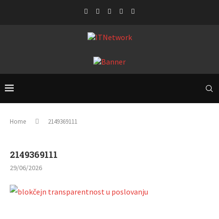
Home
2149369111
2149369111
29/06/2026