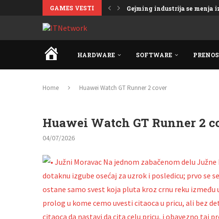
GAMES VESTI
Gejming industrija se menja iz
Sprema se haos na bojnom polj
Neispričana priča o otkazanoj 
Gejming: Od grafike ka proc
Potpuna transformacija kultn
Povratak u svet košmara – št
Nesvakidašnji JRPG projekat 
Velika očekivanja i planovi z
Najbolje PS5 video igre u 2026.
HOME
HARDWARE
SOFTWARE
PRENOS
Home
Huawei Watch GT Runner 2 cover
Huawei Watch GT Runner 2 c
04/07/2026