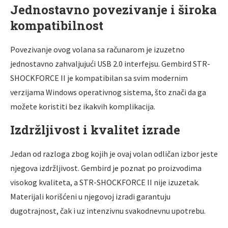
Jednostavno povezivanje i široka
kompatibilnost
Povezivanje ovog volana sa računarom je izuzetno
jednostavno zahvaljujući USB 2.0 interfejsu. Gembird STR-
SHOCKFORCE II je kompatibilan sa svim modernim
verzijama Windows operativnog sistema, što znači da ga
možete koristiti bez ikakvih komplikacija.
Izdržljivost i kvalitet izrade
Jedan od razloga zbog kojih je ovaj volan odličan izbor jeste
njegova izdržljivost. Gembird je poznat po proizvodima
visokog kvaliteta, a STR-SHOCKFORCE II nije izuzetak.
Materijali korišćeni u njegovoj izradi garantuju
dugotrajnost, čak i uz intenzivnu svakodnevnu upotrebu.