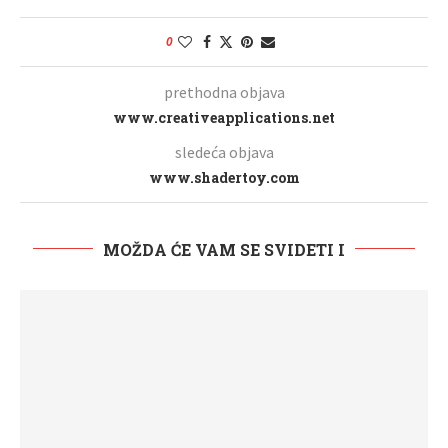
0
prethodna objava
www.creativeapplications.net
sledeća objava
www.shadertoy.com
MOŽDA ĆE VAM SE SVIDETI I