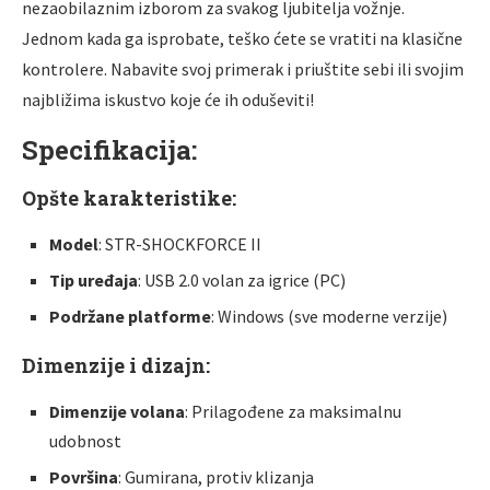
nezaobilaznim izborom za svakog ljubitelja vožnje.
Jednom kada ga isprobate, teško ćete se vratiti na klasične
kontrolere. Nabavite svoj primerak i priuštite sebi ili svojim
najbližima iskustvo koje će ih oduševiti!
Specifikacija:
Opšte karakteristike:
Model
: STR-SHOCKFORCE II
Tip uređaja
: USB 2.0 volan za igrice (PC)
Podržane platforme
: Windows (sve moderne verzije)
Dimenzije i dizajn:
Dimenzije volana
: Prilagođene za maksimalnu
udobnost
Površina
: Gumirana, protiv klizanja