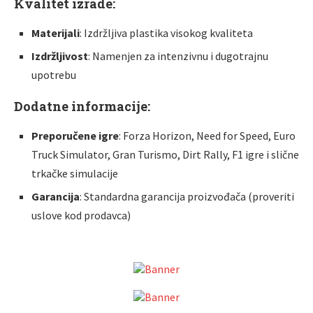
Kvalitet izrade:
Materijali
: Izdržljiva plastika visokog kvaliteta
Izdržljivost
: Namenjen za intenzivnu i dugotrajnu
upotrebu
Dodatne informacije:
Preporučene igre
: Forza Horizon, Need for Speed, Euro
Truck Simulator, Gran Turismo, Dirt Rally, F1 igre i slične
trkačke simulacije
Garancija
: Standardna garancija proizvođača (proveriti
uslove kod prodavca)