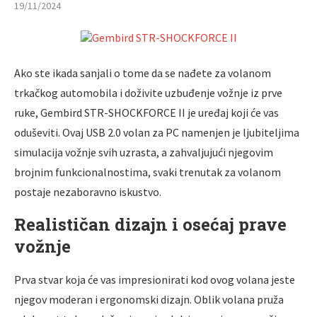
19/11/2024
Ako ste ikada sanjali o tome da se nađete za volanom
trkačkog automobila i doživite uzbuđenje vožnje iz prve
ruke, Gembird STR-SHOCKFORCE II je uređaj koji će vas
oduševiti. Ovaj USB 2.0 volan za PC namenjen je ljubiteljima
simulacija vožnje svih uzrasta, a zahvaljujući njegovim
brojnim funkcionalnostima, svaki trenutak za volanom
postaje nezaboravno iskustvo.
Realističan dizajn i osećaj prave
vožnje
Prva stvar koja će vas impresionirati kod ovog volana jeste
njegov moderan i ergonomski dizajn. Oblik volana pruža