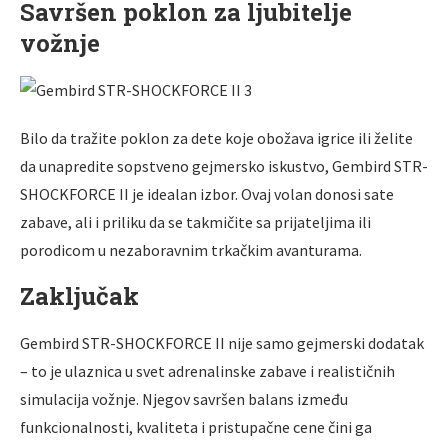
Savršen poklon za ljubitelje
vožnje
Bilo da tražite poklon za dete koje obožava igrice ili želite
da unapredite sopstveno gejmersko iskustvo, Gembird STR-
SHOCKFORCE II je idealan izbor. Ovaj volan donosi sate
zabave, ali i priliku da se takmičite sa prijateljima ili
porodicom u nezaboravnim trkačkim avanturama.
Zaključak
Gembird STR-SHOCKFORCE II nije samo gejmerski dodatak
– to je ulaznica u svet adrenalinske zabave i realističnih
simulacija vožnje. Njegov savršen balans između
funkcionalnosti, kvaliteta i pristupačne cene čini ga