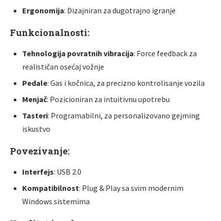
Ergonomija
: Dizajniran za dugotrajno igranje
Funkcionalnosti:
Tehnologija povratnih vibracija
: Force feedback za
realističan osećaj vožnje
Pedale
: Gas i kočnica, za precizno kontrolisanje vozila
Menjač
: Pozicioniran za intuitivnu upotrebu
Tasteri
: Programabilni, za personalizovano gejming
iskustvo
Povezivanje:
Interfejs
: USB 2.0
Kompatibilnost
: Plug & Play sa svim modernim
Windows sistemima