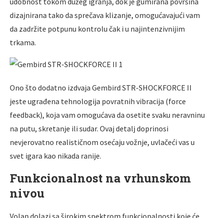
udobnost tokom dužeg igranja, dok je gumirana površina
dizajnirana tako da sprečava klizanje, omogućavajući vam
da zadržite potpunu kontrolu čak i u najintenzivnijim
trkama.
Ono što dodatno izdvaja Gembird STR-SHOCKFORCE II
jeste ugrađena tehnologija povratnih vibracija (force
feedback), koja vam omogućava da osetite svaku neravninu
na putu, skretanje ili sudar. Ovaj detalj doprinosi
nevjerovatno realističnom osećaju vožnje, uvlačeći vas u
svet igara kao nikada ranije.
Funkcionalnost na vrhunskom
nivou
Volan dolazi sa širokim spektrom funkcionalnosti koje će