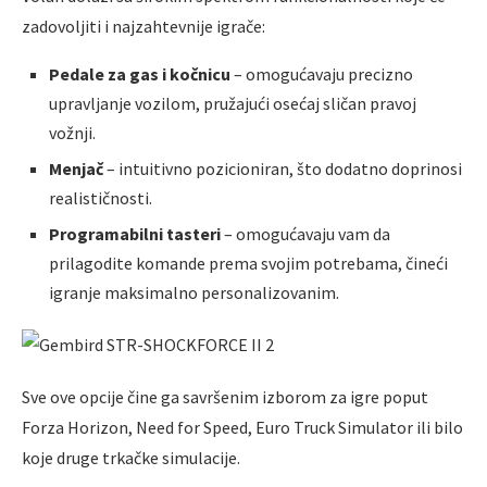
zadovoljiti i najzahtevnije igrače:
Pedale za gas i kočnicu
– omogućavaju precizno
upravljanje vozilom, pružajući osećaj sličan pravoj
vožnji.
Menjač
– intuitivno pozicioniran, što dodatno doprinosi
realističnosti.
Programabilni tasteri
– omogućavaju vam da
prilagodite komande prema svojim potrebama, čineći
igranje maksimalno personalizovanim.
Sve ove opcije čine ga savršenim izborom za igre poput
Forza Horizon, Need for Speed, Euro Truck Simulator ili bilo
koje druge trkačke simulacije.