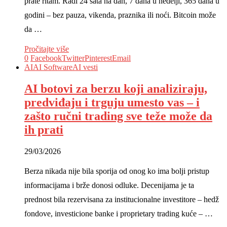
prate ritam. Radi 24 sata na dan, 7 dana u nedelji, 365 dana u
godini – bez pauza, vikenda, praznika ili noći. Bitcoin može
da …
Pročitajte više
0
Facebook
Twitter
Pinterest
Email
AI
AI Software
AI vesti
AI botovi za berzu koji analiziraju,
predviđaju i trguju umesto vas – i
zašto ručni trading sve teže može da
ih prati
29/03/2026
Berza nikada nije bila sporija od onog ko ima bolji pristup
informacijama i brže donosi odluke. Decenijama je ta
prednost bila rezervisana za institucionalne investitore – hedž
fondove, investicione banke i proprietary trading kuće – …