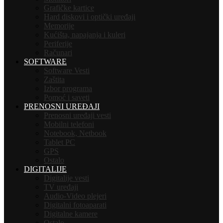
Grafičke kartice
Hard diskovi i optički uređaji
Memorije
Kućišta, napajanja i kuleri
Periferije
Računari
SOFTWARE
Software Vesti
Zaštita
Izbor programa
Pomoć i saveti
PRENOSNI UREĐAJI
Prenosni uređaji vesti
Mobilni telefoni
Notebook, Netbook
Tablet PC
GPS
Ostalo
DIGITALIJE
Digitalije vesti
TV uređaji
Audio-Video plejeri
Digitalni fotoaparati
Digitalne kamere
Ostalo