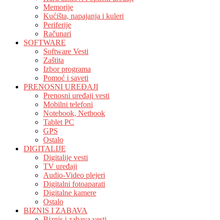
Memorije
Kućišta, napajanja i kuleri
Periferije
Računari
SOFTWARE
Software Vesti
Zaštita
Izbor programa
Pomoć i saveti
PRENOSNI UREĐAJI
Prenosni uređaji vesti
Mobilni telefoni
Notebook, Netbook
Tablet PC
GPS
Ostalo
DIGITALIJE
Digitalije vesti
TV uređaji
Audio-Video plejeri
Digitalni fotoaparati
Digitalne kamere
Ostalo
BIZNIS I ZABAVA
Biznis i zabava vesti