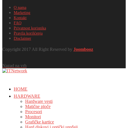
O nama
Marketing
Kontakt
FAQ
Privatnost korisnika
Pravila korišćenja
Disclaimer
Copyright 2017 All Right Reserved by
Joombooz
Nazad na vrh
HOME
HARDWARE
Hardware vesti
Matične ploče
Procesori
Monitori
Grafičke kartice
Hard diskovi i optički uređaji