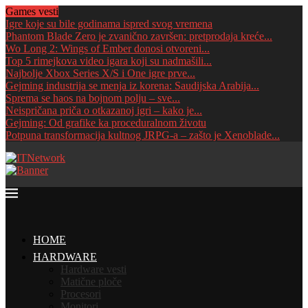
Games vesti
Igre koje su bile godinama ispred svog vremena
Phantom Blade Zero je zvanično završen: pretprodaja kreće...
Wo Long 2: Wings of Ember donosi otvoreni...
Top 5 rimejkova video igara koji su nadmašili...
Najbolje Xbox Series X/S i One igre prve...
Gejming industrija se menja iz korena: Saudijska Arabija...
Sprema se haos na bojnom polju – sve...
Neispričana priča o otkazanoj igri – kako je...
Gejming: Od grafike ka proceduralnom životu
Potpuna transformacija kultnog JRPG-a – zašto je Xenoblade...
HOME
HARDWARE
Hardware vesti
Matične ploče
Procesori
Monitori