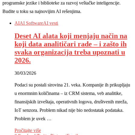
programske jezike i biblioteke za razvoj veštačke inteligencije.
Budite u toku sa najnovijim AI rešenjima.
AI
AI Software
AI vesti
Deset AI alata koji menjaju način na
koji data analitičari rade – i zašto ih
svaka organizacija treba upoznati u
2026.
30/03/2026
Podaci su postali sirovina 21. veka. Kompanije ih prikupljaju
u enormnim količinama – iz CRM sistema, veb analitike,
finansijskih izveštaja, operativnih logova, društvenih mreža,
IoT senzora. Problem nikad nije bio nedostatak podataka.
Problem je uvek …
Pročitajte više