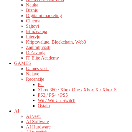
Nauka
Biznis
Digitalni marketing
Cinema
Sajtovi
Istraživanja
Intervju
Kriptovalute, Blockchain, Web3
Zanimljivosti
Dešavanja
IT Elite Academy
GAMES
Games vesti
Najave
Recenzije
PC
Xbox 360 / Xbox One / Xbox X / Xbox S
PS3 / PS4 / PS5
Wii / Wii U / Switch
Ostalo
AI
AI vesti
AI Software
AI Hardware