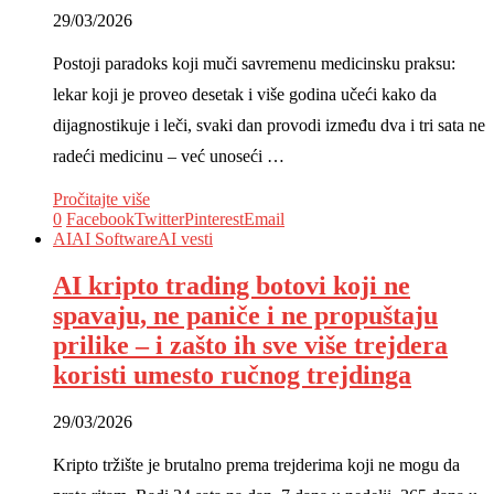
29/03/2026
Postoji paradoks koji muči savremenu medicinsku praksu:
lekar koji je proveo desetak i više godina učeći kako da
dijagnostikuje i leči, svaki dan provodi između dva i tri sata ne
radeći medicinu – već unoseći …
Pročitajte više
0
Facebook
Twitter
Pinterest
Email
AI
AI Software
AI vesti
AI kripto trading botovi koji ne
spavaju, ne paniče i ne propuštaju
prilike – i zašto ih sve više trejdera
koristi umesto ručnog trejdinga
29/03/2026
Kripto tržište je brutalno prema trejderima koji ne mogu da