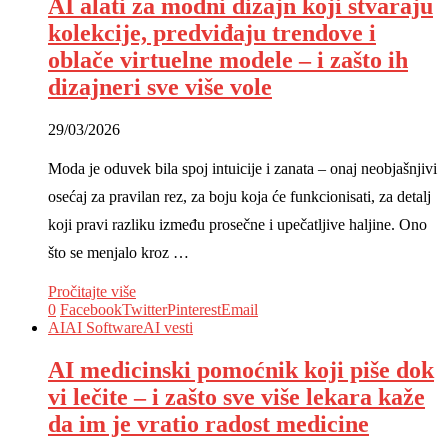
AI alati za modni dizajn koji stvaraju
kolekcije, predviđaju trendove i
oblače virtuelne modele – i zašto ih
dizajneri sve više vole
29/03/2026
Moda je oduvek bila spoj intuicije i zanata – onaj neobjašnjivi
osećaj za pravilan rez, za boju koja će funkcionisati, za detalj
koji pravi razliku između prosečne i upečatljive haljine. Ono
što se menjalo kroz …
Pročitajte više
0
Facebook
Twitter
Pinterest
Email
AI
AI Software
AI vesti
AI medicinski pomoćnik koji piše dok
vi lečite – i zašto sve više lekara kaže
da im je vratio radost medicine