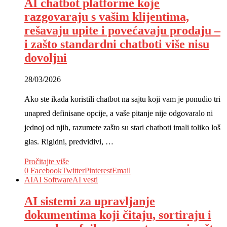
AI chatbot platforme koje
razgovaraju s vašim klijentima,
rešavaju upite i povećavaju prodaju –
i zašto standardni chatboti više nisu
dovoljni
28/03/2026
Ako ste ikada koristili chatbot na sajtu koji vam je ponudio tri
unapred definisane opcije, a vaše pitanje nije odgovaralo ni
jednoj od njih, razumete zašto su stari chatboti imali toliko loš
glas. Rigidni, predvidivi, …
Pročitajte više
0
Facebook
Twitter
Pinterest
Email
AI
AI Software
AI vesti
AI sistemi za upravljanje
dokumentima koji čitaju, sortiraju i