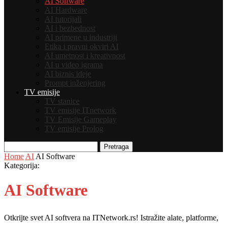
AI Software
AI Hardware
AI tutorijali
AI i bezbednost
AI primene u industriji
Etika i pravni okviri AI
AI umetnost i kreativnost
AI u video igrama
AI biznis ideje
Prompt inženjering
TV emisije
TV stanice
TV emisije ITnetwork
TV Emisije Gameplay
TV emisije Prolog
Pretraga
Home
AI
AI Software
Kategorija:
AI Software
Otkrijte svet AI softvera na ITNetwork.rs! Istražite alate, platforme,