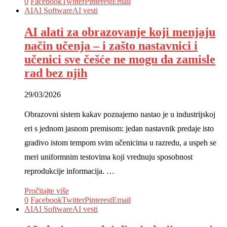
0
Facebook
Twitter
Pinterest
Email
AI
AI Software
AI vesti
AI alati za obrazovanje koji menjaju
način učenja – i zašto nastavnici i
učenici sve češće ne mogu da zamisle
rad bez njih
29/03/2026
Obrazovni sistem kakav poznajemo nastao je u industrijskoj
eri s jednom jasnom premisom: jedan nastavnik predaje isto
gradivo istom tempom svim učenicima u razredu, a uspeh se
meri uniformnim testovima koji vrednuju sposobnost
reprodukcije informacija. …
Pročitajte više
0
Facebook
Twitter
Pinterest
Email
AI
AI Software
AI vesti