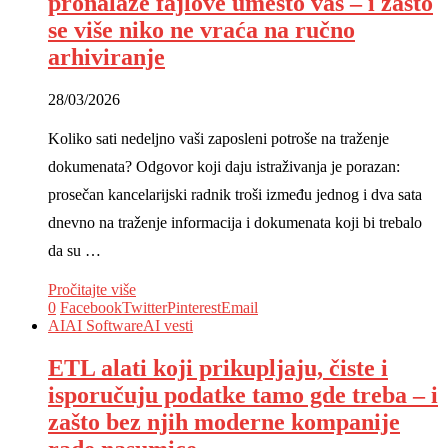
pronalaze fajlove umesto vas – i zašto
se više niko ne vraća na ručno
arhiviranje
28/03/2026
Koliko sati nedeljno vaši zaposleni potroše na traženje
dokumenata? Odgovor koji daju istraživanja je porazan:
prosečan kancelarijski radnik troši između jednog i dva sata
dnevno na traženje informacija i dokumenata koji bi trebalo
da su …
Pročitajte više
0
Facebook
Twitter
Pinterest
Email
AI
AI Software
AI vesti
ETL alati koji prikupljaju, čiste i
isporučuju podatke tamo gde treba – i
zašto bez njih moderne kompanije