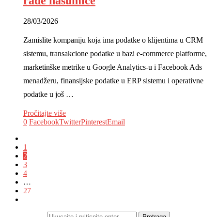
rade nasumice
28/03/2026
Zamislite kompaniju koja ima podatke o klijentima u CRM
sistemu, transakcione podatke u bazi e-commerce platforme,
marketinške metrike u Google Analytics-u i Facebook Ads
menadžeru, finansijske podatke u ERP sistemu i operativne
podatke u još …
Pročitajte više
0
Facebook
Twitter
Pinterest
Email
1
2
3
4
…
27