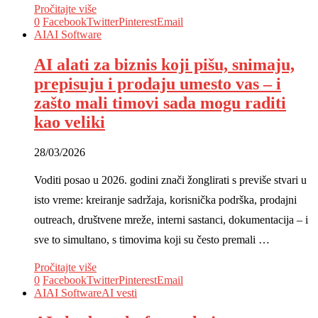
Pročitajte više
0
Facebook
Twitter
Pinterest
Email
AI
AI Software
AI alati za biznis koji pišu, snimaju,
prepisuju i prodaju umesto vas – i
zašto mali timovi sada mogu raditi
kao veliki
28/03/2026
Voditi posao u 2026. godini znači žonglirati s previše stvari u
isto vreme: kreiranje sadržaja, korisnička podrška, prodajni
outreach, društvene mreže, interni sastanci, dokumentacija – i
sve to simultano, s timovima koji su često premali …
Pročitajte više
0
Facebook
Twitter
Pinterest
Email
AI
AI Software
AI vesti