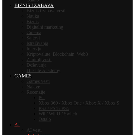
BIZNIS I ZABAVA
Biznis i zabava vesti
Nauka
Biznis
Digitalni marketing
Cinema
Sajtovi
Istraživanja
Intervju
Kriptovalute, Blockchain, Web3
Zanimljivosti
Dešavanja
IT Elite Academy
GAMES
Games vesti
Najave
Recenzije
PC
Xbox 360 / Xbox One / Xbox X / Xbox S
PS3 / PS4 / PS5
Wii / Wii U / Switch
Ostalo
AI
AI vesti