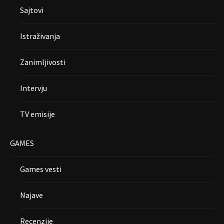
Sajtovi
Istraživanja
Zanimljivosti
Intervju
TV emisije
GAMES
Games vesti
Najave
Recenzije