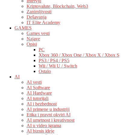
Intervju
Kriptovalute, Blockchain, Web3
Zanimljivosti
Dešavanja
IT Elite Academy
GAMES
Games vesti
Najave
Opisi
PC
Xbox 360 / Xbox One / Xbox X / Xbox S
PS3 / PS4 / PS5
Wii / Wii U / Switch
Ostalo
AI
AI vesti
AI Software
AI Hardware
AI tutorijali
AI i bezbednost
AI primene u industriji
Etika i pravni okviri AI
AI umetnost i kreativnost
AI u video igrama
AI biznis ideje