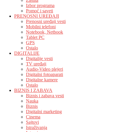
Zaštita
Izbor programa
Pomoć i saveti
PRENOSNI UREĐAJI
Prenosni uređaji vesti
Mobilni telefoni
Notebook, Netbook
Tablet PC
GPS
Ostalo
DIGITALIJE
Digitalije vesti
TV uređaji
Audio-Video plejeri
Digitalni fotoaparati
Digitalne kamere
Ostalo
BIZNIS I ZABAVA
Biznis i zabava vesti
Nauka
Biznis
Digitalni marketing
Cinema
Sajtovi
Istraživanja