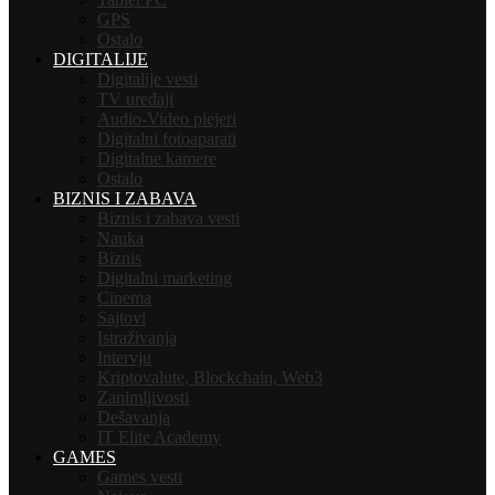
GPS
Ostalo
DIGITALIJE
Digitalije vesti
TV uređaji
Audio-Video plejeri
Digitalni fotoaparati
Digitalne kamere
Ostalo
BIZNIS I ZABAVA
Biznis i zabava vesti
Nauka
Biznis
Digitalni marketing
Cinema
Sajtovi
Istraživanja
Intervju
Kriptovalute, Blockchain, Web3
Zanimljivosti
Dešavanja
IT Elite Academy
GAMES
Games vesti