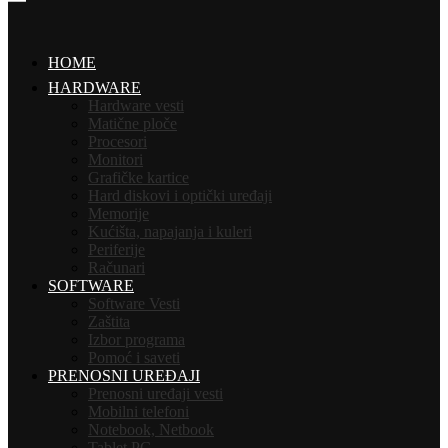
HOME
HARDWARE
Hardware vesti
Matične ploče
Procesori
Monitori
Grafičke kartice
Hard diskovi i optički uređaji
Memorije
Kućišta, napajanja i kuleri
Periferije
Računari
SOFTWARE
Software Vesti
Zaštita
Izbor programa
Pomoć i saveti
PRENOSNI UREĐAJI
Prenosni uređaji vesti
Mobilni telefoni
Notebook, Netbook
Tablet PC