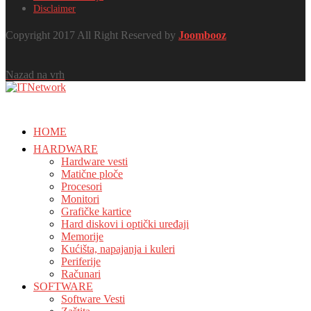
Disclaimer
Copyright 2017 All Right Reserved by
Joombooz
Nazad na vrh
HOME
HARDWARE
Hardware vesti
Matične ploče
Procesori
Monitori
Grafičke kartice
Hard diskovi i optički uređaji
Memorije
Kućišta, napajanja i kuleri
Periferije
Računari
SOFTWARE
Software Vesti