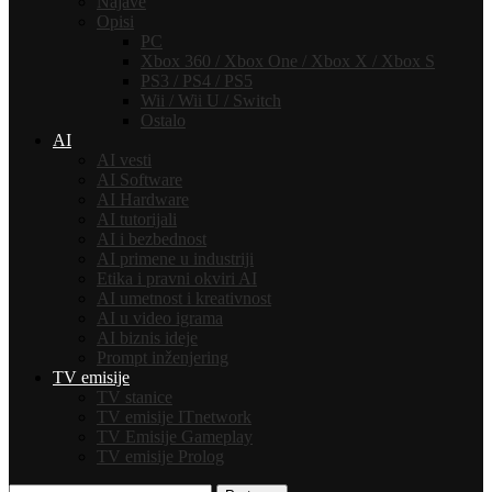
Najave
Opisi
PC
Xbox 360 / Xbox One / Xbox X / Xbox S
PS3 / PS4 / PS5
Wii / Wii U / Switch
Ostalo
AI
AI vesti
AI Software
AI Hardware
AI tutorijali
AI i bezbednost
AI primene u industriji
Etika i pravni okviri AI
AI umetnost i kreativnost
AI u video igrama
AI biznis ideje
Prompt inženjering
TV emisije
TV stanice
TV emisije ITnetwork
TV Emisije Gameplay
TV emisije Prolog