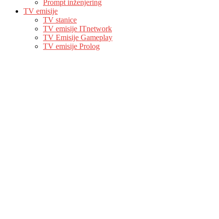
Prompt inženjering
TV emisije
TV stanice
TV emisije ITnetwork
TV Emisije Gameplay
TV emisije Prolog