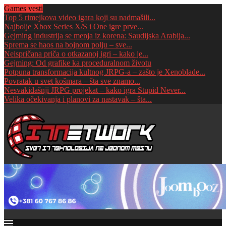
Games vesti
Top 5 rimejkova video igara koji su nadmašili...
Najbolje Xbox Series X/S i One igre prve...
Gejming industrija se menja iz korena: Saudijska Arabija...
Sprema se haos na bojnom polju – sve...
Neispričana priča o otkazanoj igri – kako je...
Gejming: Od grafike ka proceduralnom životu
Potpuna transformacija kultnog JRPG-a – zašto je Xenoblade...
Povratak u svet košmara – šta sve znamo...
Nesvakidašnji JRPG projekat – kako igra Stupid Never...
Velika očekivanja i planovi za nastavak – šta...