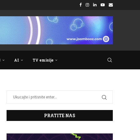
S
AI
TV emisije
PRATITE NAS