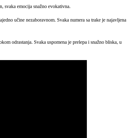
van, svaka emocija snažno evokativna.
oć zajedno učine nezaboravnom. Svaka numera sa trake je najavljena
tokom odrastanja. Svaka uspomena je prelepa i snažno bliska, u