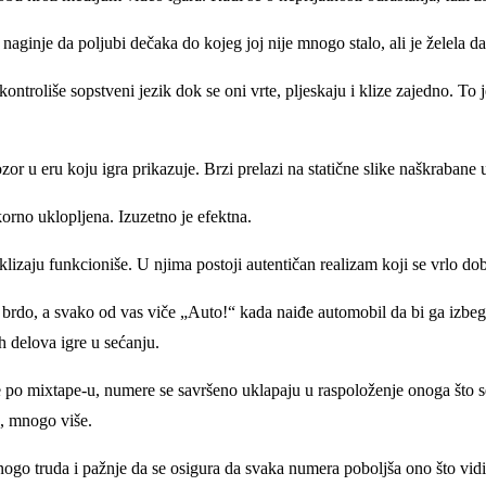
naginje da poljubi dečaka do kojeg joj nije mnogo stalo, ali je želela da
kontroliše sopstveni jezik dok se oni vrte, pljeskaju i klize zajedno. To
r u eru koju igra prikazuje. Brzi prelazi na statične slike naškrabane 
orno uklopljena. Izuzetno je efektna.
klizaju funkcioniše. U njima postoji autentičan realizam koji se vrlo do
 brdo, a svako od vas viče „Auto!“ kada naiđe automobil da bi ga izbegao
h delova igre u sećanju.
e po mixtape-u, numere se savršeno uklapaju u raspoloženje onoga što 
, mnogo više.
mnogo truda i pažnje da se osigura da svaka numera poboljša ono što vi