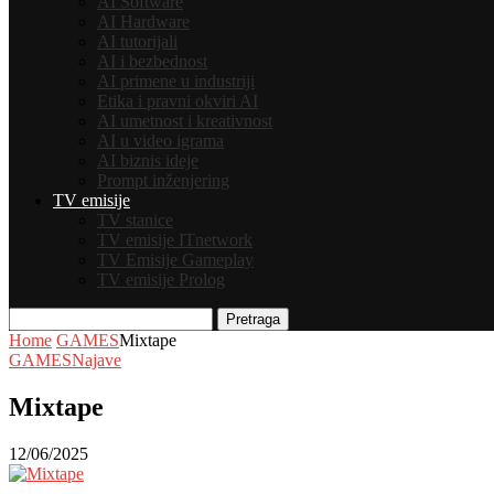
AI Software
AI Hardware
AI tutorijali
AI i bezbednost
AI primene u industriji
Etika i pravni okviri AI
AI umetnost i kreativnost
AI u video igrama
AI biznis ideje
Prompt inženjering
TV emisije
TV stanice
TV emisije ITnetwork
TV Emisije Gameplay
TV emisije Prolog
Pretraga
Home
GAMES
Mixtape
GAMES
Najave
Mixtape
12/06/2025