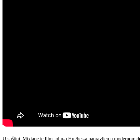
U suštini, Mixtape je film John-a Hughes-a napravljen u modernom dob