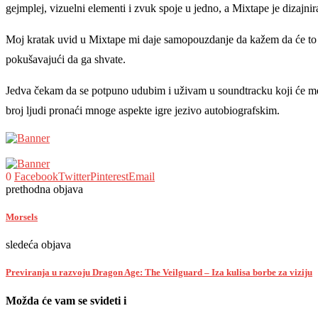
gejmplej, vizuelni elementi i zvuk spoje u jedno, a Mixtape je dizajn
Moj kratak uvid u Mixtape mi daje samopouzdanje da kažem da će to biti
pokušavajući da ga shvate.
Jedva čekam da se potpuno udubim i uživam u soundtracku koji će me p
broj ljudi pronaći mnoge aspekte igre jezivo autobiografskim.
0
Facebook
Twitter
Pinterest
Email
prethodna objava
Morsels
sledeća objava
Previranja u razvoju Dragon Age: The Veilguard – Iza kulisa borbe za viziju
Možda će vam se svideti i