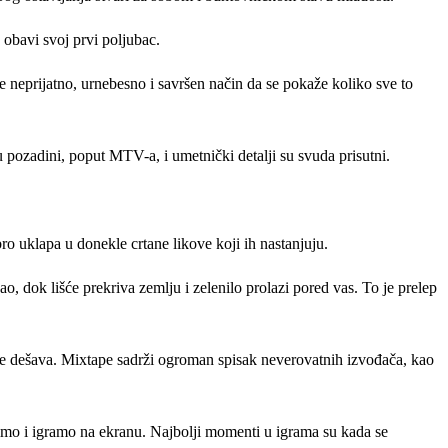
 obavi svoj prvi poljubac.
 je neprijatno, urnebesno i savršen način da se pokaže koliko sve to
u pozadini, poput MTV-a, i umetnički detalji su svuda prisutni.
bro uklapa u donekle crtane likove koji ih nastanjuju.
, dok lišće prekriva zemlju i zelenilo prolazi pored vas. To je prelep
se dešava. Mixtape sadrži ogroman spisak neverovatnih izvođača, kao
dimo i igramo na ekranu. Najbolji momenti u igrama su kada se