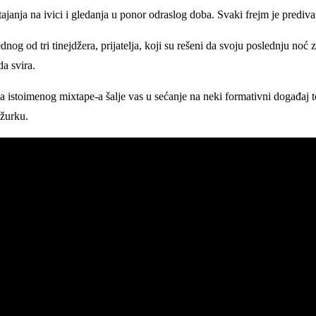
tajanja na ivici i gledanja u ponor odraslog doba. Svaki frejm je predi
dnog od tri tinejdžera, prijatelja, koji su rešeni da svoju poslednju n
a svira.
sa istoimenog mixtape-a šalje vas u sećanje na neki formativni događaj 
 žurku.