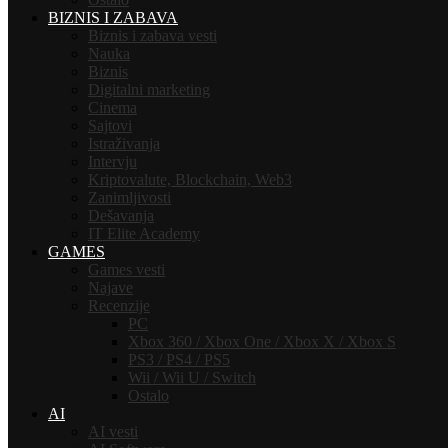
BIZNIS I ZABAVA
Biznis i zabava vesti
Nauka
Biznis
Digitalni marketing
Cinema
Sajtovi
Istraživanja
Intervju
Kriptovalute, Blockchain, Web3
Zanimljivosti
Dešavanja
IT Elite Academy
GAMES
Games vesti
Najave
Recenzije
PC
Xbox 360 / Xbox One / Xbox X / Xbox S
PS3 / PS4 / PS5
Wii / Wii U / Switch
Ostalo
AI
AI vesti