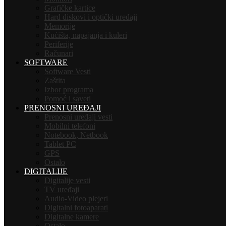
Grafičke kartice
Hard diskovi i optički uređaji
Memorije
Kućišta, napajanja i kuleri
Periferije
Računari
SOFTWARE
Software Vesti
Zaštita
Izbor programa
Pomoć i saveti
PRENOSNI UREĐAJI
Prenosni uređaji vesti
Mobilni telefoni
Notebook, Netbook
Tablet PC
GPS
Ostalo
DIGITALIJE
Digitalije vesti
TV uređaji
Audio-Video plejeri
Digitalni fotoaparati
Digitalne kamere
Ostalo