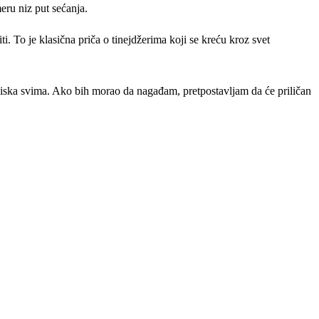
eru niz put sećanja.
. To je klasična priča o tinejdžerima koji se kreću kroz svet
liska svima. Ako bih morao da nagađam, pretpostavljam da će priličan