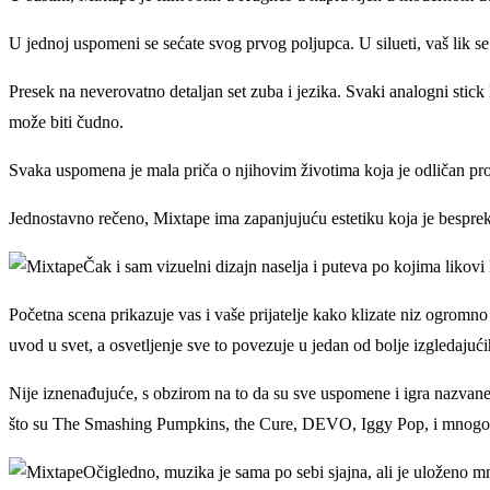
U jednoj uspomeni se sećate svog prvog poljupca. U silueti, vaš lik se 
Presek na neverovatno detaljan set zuba i jezika. Svaki analogni stick 
može biti čudno.
Svaka uspomena je mala priča o njihovim životima koja je odličan prozo
Jednostavno rečeno, Mixtape ima zapanjujuću estetiku koja je besprek
Čak i sam vizuelni dizajn naselja i puteva po kojima likovi 
Početna scena prikazuje vas i vaše prijatelje kako klizate niz ogromno
uvod u svet, a osvetljenje sve to povezuje u jedan od bolje izgledajući
Nije iznenađujuće, s obzirom na to da su sve uspomene i igra nazvan
što su The Smashing Pumpkins, the Cure, DEVO, Iggy Pop, i mnogo
Očigledno, muzika je sama po sebi sjajna, ali je uloženo 