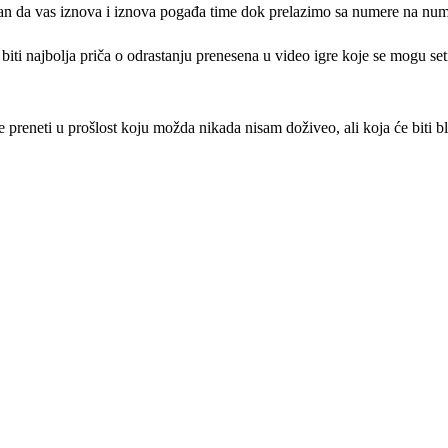
iran da vas iznova i iznova pogađa time dok prelazimo sa numere na num
 najbolja priča o odrastanju prenesena u video igre koje se mogu setiti
reneti u prošlost koju možda nikada nisam doživeo, ali koja će biti b