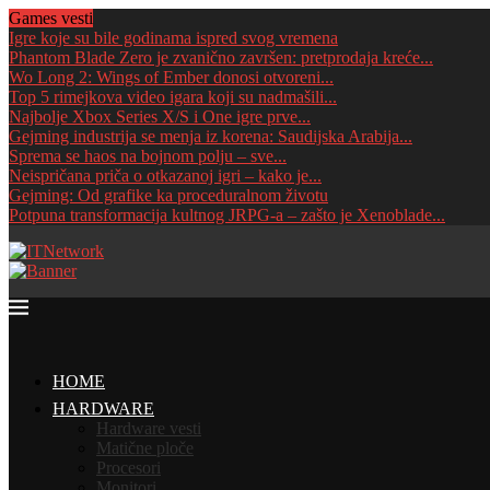
Games vesti
Igre koje su bile godinama ispred svog vremena
Phantom Blade Zero je zvanično završen: pretprodaja kreće...
Wo Long 2: Wings of Ember donosi otvoreni...
Top 5 rimejkova video igara koji su nadmašili...
Najbolje Xbox Series X/S i One igre prve...
Gejming industrija se menja iz korena: Saudijska Arabija...
Sprema se haos na bojnom polju – sve...
Neispričana priča o otkazanoj igri – kako je...
Gejming: Od grafike ka proceduralnom životu
Potpuna transformacija kultnog JRPG-a – zašto je Xenoblade...
HOME
HARDWARE
Hardware vesti
Matične ploče
Procesori
Monitori