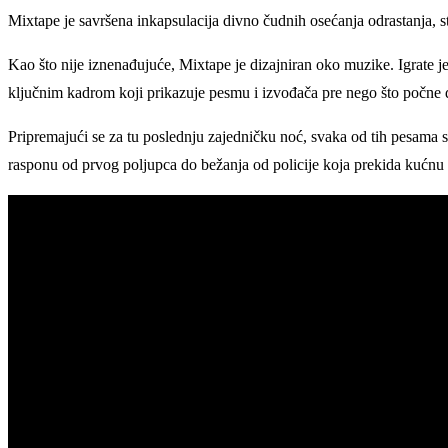
Mixtape je savršena inkapsulacija divno čudnih osećanja odrastanja, s
Kao što nije iznenađujuće, Mixtape je dizajniran oko muzike. Igrate je
ključnim kadrom koji prikazuje pesmu i izvođača pre nego što počne d
Pripremajući se za tu poslednju zajedničku noć, svaka od tih pesama 
rasponu od prvog poljupca do bežanja od policije koja prekida kućnu