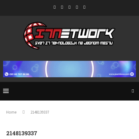
Home
2148139337
2148139337