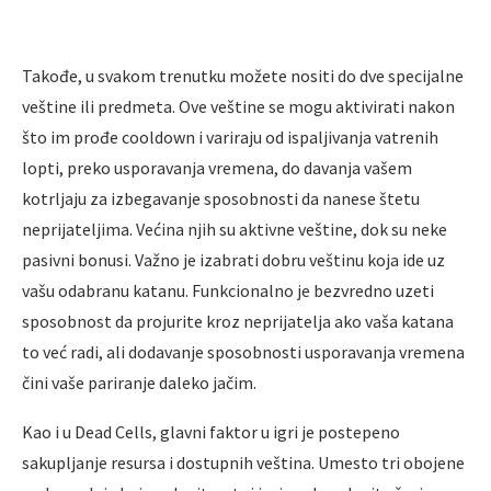
Takođe, u svakom trenutku možete nositi do dve specijalne
veštine ili predmeta. Ove veštine se mogu aktivirati nakon
što im prođe cooldown i variraju od ispaljivanja vatrenih
lopti, preko usporavanja vremena, do davanja vašem
kotrljaju za izbegavanje sposobnosti da nanese štetu
neprijateljima. Većina njih su aktivne veštine, dok su neke
pasivni bonusi. Važno je izabrati dobru veštinu koja ide uz
vašu odabranu katanu. Funkcionalno je bezvredno uzeti
sposobnost da projurite kroz neprijatelja ako vaša katana
to već radi, ali dodavanje sposobnosti usporavanja vremena
čini vaše pariranje daleko jačim.
Kao i u Dead Cells, glavni faktor u igri je postepeno
sakupljanje resursa i dostupnih veština. Umesto tri obojene