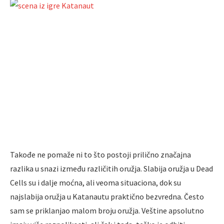
Takođe ne pomaže ni to što postoji prilično značajna
razlika u snazi između različitih oružja. Slabija oružja u Dead
Cells su i dalje moćna, ali veoma situaciona, dok su
najslabija oružja u Katanautu praktično bezvredna. Često
sam se priklanjao malom broju oružja. Veštine apsolutno