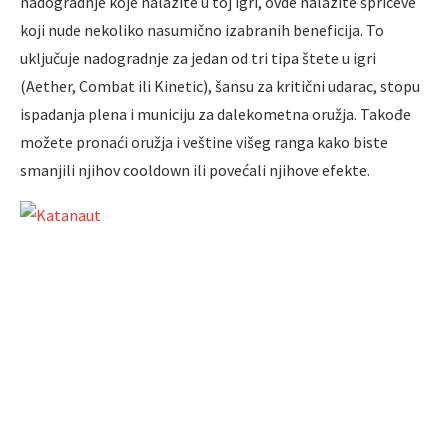
nadogradnje koje nalazite u toj igri, ovde nalazite špriceve
koji nude nekoliko nasumično izabranih beneficija. To
uključuje nadogradnje za jedan od tri tipa štete u igri
(Aether, Combat ili Kinetic), šansu za kritični udarac, stopu
ispadanja plena i municiju za dalekometna oružja. Takođe
možete pronaći oružja i veštine višeg ranga kako biste
smanjili njihov cooldown ili povećali njihove efekte.