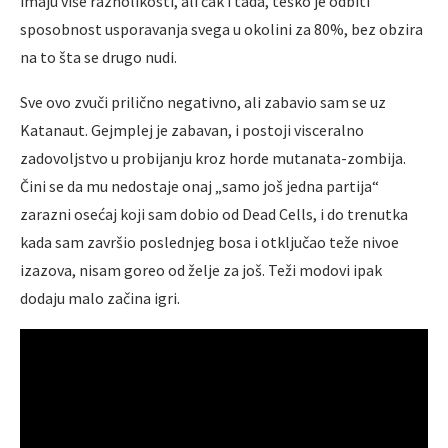
imaju više raznolikosti, ali čak i tada, teško je odbiti
sposobnost usporavanja svega u okolini za 80%, bez obzira
na to šta se drugo nudi.
Sve ovo zvuči prilično negativno, ali zabavio sam se uz
Katanaut. Gejmplej je zabavan, i postoji visceralno
zadovoljstvo u probijanju kroz horde mutanata-zombija.
Čini se da mu nedostaje onaj „samo još jedna partija“
zarazni osećaj koji sam dobio od Dead Cells, i do trenutka
kada sam završio poslednjeg bosa i otključao teže nivoe
izazova, nisam goreo od želje za još. Teži modovi ipak
dodaju malo začina igri.