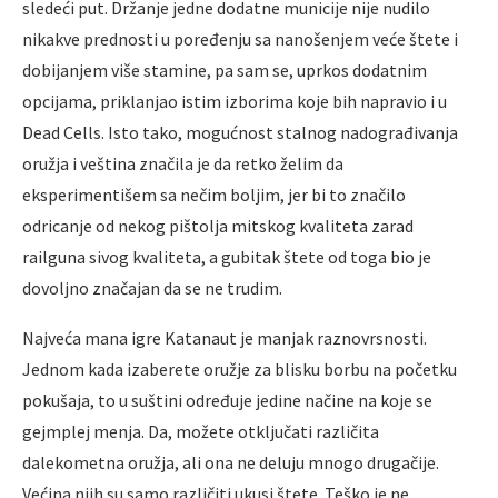
sledeći put. Držanje jedne dodatne municije nije nudilo
nikakve prednosti u poređenju sa nanošenjem veće štete i
dobijanjem više stamine, pa sam se, uprkos dodatnim
opcijama, priklanjao istim izborima koje bih napravio i u
Dead Cells. Isto tako, mogućnost stalnog nadograđivanja
oružja i veština značila je da retko želim da
eksperimentišem sa nečim boljim, jer bi to značilo
odricanje od nekog pištolja mitskog kvaliteta zarad
railguna sivog kvaliteta, a gubitak štete od toga bio je
dovoljno značajan da se ne trudim.
Najveća mana igre Katanaut je manjak raznovrsnosti.
Jednom kada izaberete oružje za blisku borbu na početku
pokušaja, to u suštini određuje jedine načine na koje se
gejmplej menja. Da, možete otključati različita
dalekometna oružja, ali ona ne deluju mnogo drugačije.
Većina njih su samo različiti ukusi štete. Teško je ne