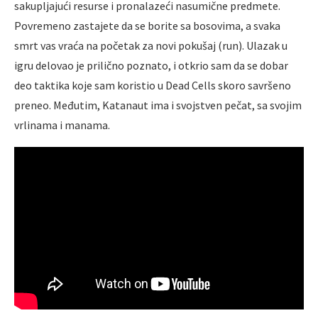
sakupljajući resurse i pronalazeći nasumične predmete.
Povremeno zastajete da se borite sa bosovima, a svaka
smrt vas vraća na početak za novi pokušaj (run). Ulazak u
igru delovao je prilično poznato, i otkrio sam da se dobar
deo taktika koje sam koristio u Dead Cells skoro savršeno
preneo. Međutim, Katanaut ima i svojstven pečat, sa svojim
vrlinama i manama.