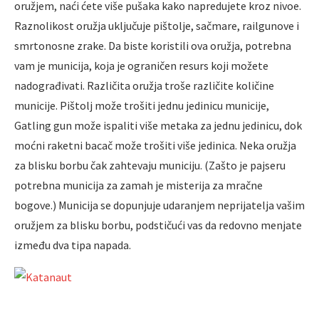
oružjem, naći ćete više pušaka kako napredujete kroz nivoe.
Raznolikost oružja uključuje pištolje, sačmare, railgunove i
smrtonosne zrake. Da biste koristili ova oružja, potrebna
vam je municija, koja je ograničen resurs koji možete
nadograđivati. Različita oružja troše različite količine
municije. Pištolj može trošiti jednu jedinicu municije,
Gatling gun može ispaliti više metaka za jednu jedinicu, dok
moćni raketni bacač može trošiti više jedinica. Neka oružja
za blisku borbu čak zahtevaju municiju. (Zašto je pajseru
potrebna municija za zamah je misterija za mračne
bogove.) Municija se dopunjuje udaranjem neprijatelja vašim
oružjem za blisku borbu, podstičući vas da redovno menjate
između dva tipa napada.