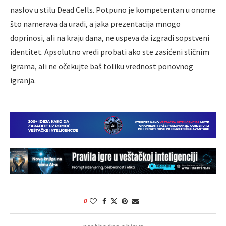
naslov u stilu Dead Cells. Potpuno je kompetentan u onome
što namerava da uradi, a jaka prezentacija mnogo
doprinosi, ali na kraju dana, ne uspeva da izgradi sopstveni
identitet. Apsolutno vredi probati ako ste zasićeni sličnim
igrama, ali ne očekujte baš toliku vrednost ponovnog
igranja.
0