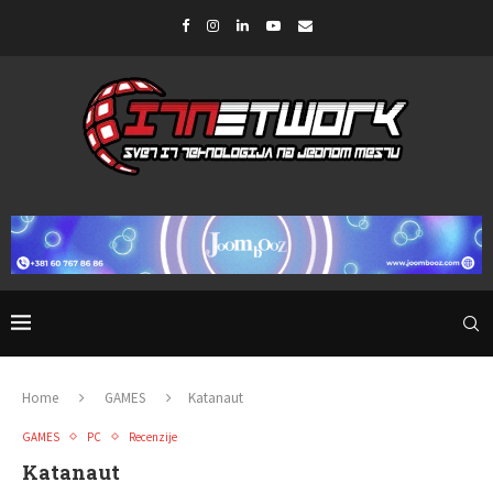
Home
GAMES
Katanaut
GAMES
PC
Recenzije
Katanaut