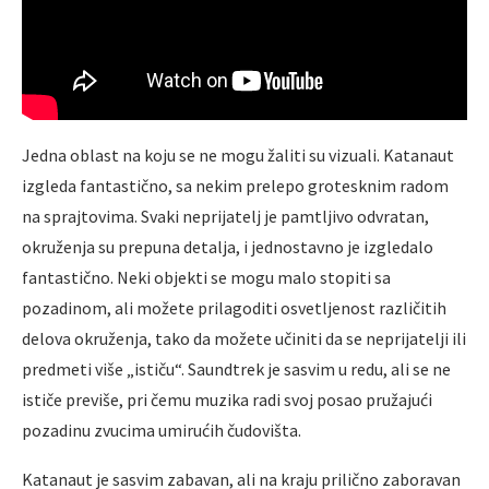
Jedna oblast na koju se ne mogu žaliti su vizuali. Katanaut
izgleda fantastično, sa nekim prelepo grotesknim radom
na sprajtovima. Svaki neprijatelj je pamtljivo odvratan,
okruženja su prepuna detalja, i jednostavno je izgledalo
fantastično. Neki objekti se mogu malo stopiti sa
pozadinom, ali možete prilagoditi osvetljenost različitih
delova okruženja, tako da možete učiniti da se neprijatelji ili
predmeti više „ističu“. Saundtrek je sasvim u redu, ali se ne
ističe previše, pri čemu muzika radi svoj posao pružajući
pozadinu zvucima umirućih čudovišta.
Katanaut je sasvim zabavan, ali na kraju prilično zaboravan