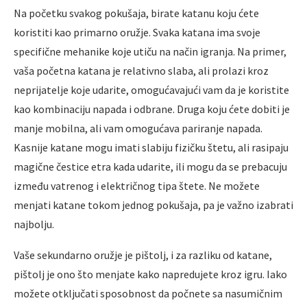
Na početku svakog pokušaja, birate katanu koju ćete
koristiti kao primarno oružje. Svaka katana ima svoje
specifične mehanike koje utiču na način igranja. Na primer,
vaša početna katana je relativno slaba, ali prolazi kroz
neprijatelje koje udarite, omogućavajući vam da je koristite
kao kombinaciju napada i odbrane. Druga koju ćete dobiti je
manje mobilna, ali vam omogućava pariranje napada.
Kasnije katane mogu imati slabiju fizičku štetu, ali rasipaju
magične čestice etra kada udarite, ili mogu da se prebacuju
između vatrenog i električnog tipa štete. Ne možete
menjati katane tokom jednog pokušaja, pa je važno izabrati
najbolju.
Vaše sekundarno oružje je pištolj, i za razliku od katane,
pištolj je ono što menjate kako napredujete kroz igru. Iako
možete otključati sposobnost da počnete sa nasumičnim