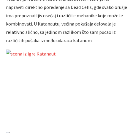
napraviti direktno poređenje sa Dead Cells, gde svako oružje
ima prepoznatljiv osećaj i različite mehanike koje možete
kombinovati. U Katanautu, većina pokušaja delovala je
relativno slično, sa jedinom razlikom što sam pucao iz
različitih pušaka između udaraca katanom.