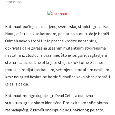
12/09/2025
Katanaut počinje na udaljenoj svemirskoj stanici. Igrate kao
Naut, vešt ratnik sa katanom, poslat na stanicu da je istraži.
Odmah nakon što vi i vaša posada kročite na stanicu,
otkrivate da je zaražena užasnim mutantnim stvorenjima
nastalim iz zloslutne praznine. Što je još gore, zaglavljeni
ste na stanici dok ne otkrijete šta je uzrok tome. Sada se
morate probijati seckanjem, sečenjem i brutalnim nasiljem
kroz naizgled beskrajne horde čudovišta kako biste pronašli
izlaz iz pakla.
Katanaut mnogo duguje igri Dead Cells, a osnovna
struktura igre je skoro identična. Prolazite kroz više bioma
raspadajućeg, čudovištima ispunjenog paklenog pejzaža,