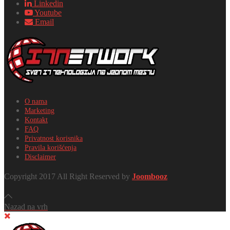
Linkedin
Youtube
Email
O nama
Marketing
Kontakt
FAQ
Privatnost korisnika
Pravila korišćenja
Disclaimer
Copyright 2017 All Right Reserved by
Joombooz
Nazad na vrh