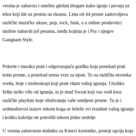
veoma je zabavno i smešno gledati drugare kako igraju i pevaju uz
tekst koji ide uz pesmu na ekranu. Lista od 44 pesme zadovoljava
različite muzičke ukuse, pop, rock, funk, a u online prodavnici
možete nabaviti još pesama, među kojima je i Psy i njegov
Gangnam Style.
Pokrete i muziku prati i odgovarajuća grafika koja ponekad prati
temu pesme, a ponekad nema veze sa njom. To su različita neonska
svetla, boje i stroboskopi koji prate ritam vašeg igranja. Ukoliko
želite nešto više od igranja, tu je mod Sweat koji vas vodi kroz
različite playliste koje obuhvataju vaše omiljene pesme. Tu je i
sedmodnevni izazov tokom koga se beleže svi rezultati vašeg igranja
i koliko kalorija ste potrošili tokom jedne nedelje.
U veoma zabavnom dodatku za Kinect korisnike, postoji opcija koja