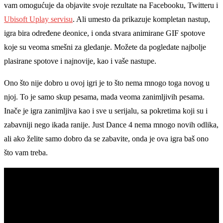
vam omogućuje da objavite svoje rezultate na Facebooku, Twitteru i
Ubisoft Uplay servisu
. Ali umesto da prikazuje kompletan nastup,
igra bira određene deonice, i onda stvara animirane GIF spotove
koje su veoma smešni za gledanje. Možete da pogledate najbolje
plasirane spotove i najnovije, kao i vaše nastupe.
Ono što nije dobro u ovoj igri je to što nema mnogo toga novog u
njoj. To je samo skup pesama, mada veoma zanimljivih pesama.
Inače je igra zanimljiva kao i sve u serijalu, sa pokretima koji su i
zabavniji nego ikada ranije. Just Dance 4 nema mnogo novih odlika,
ali ako želite samo dobro da se zabavite, onda je ova igra baš ono
što vam treba.