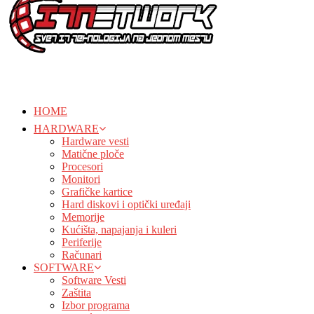
HOME
HARDWARE
Hardware vesti
Matične ploče
Procesori
Monitori
Grafičke kartice
Hard diskovi i optički uređaji
Memorije
Kućišta, napajanja i kuleri
Periferije
Računari
SOFTWARE
Software Vesti
Zaštita
Izbor programa