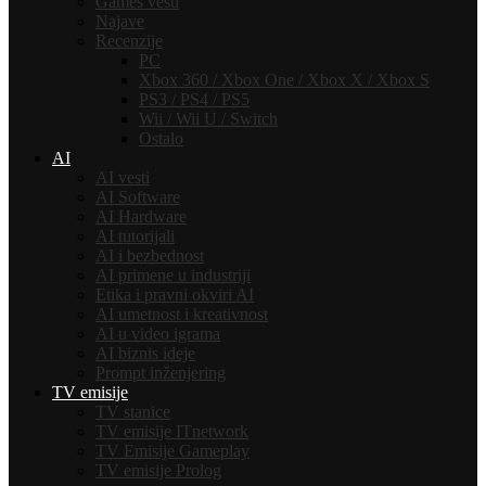
Games vesti
Najave
Recenzije
PC
Xbox 360 / Xbox One / Xbox X / Xbox S
PS3 / PS4 / PS5
Wii / Wii U / Switch
Ostalo
AI
AI vesti
AI Software
AI Hardware
AI tutorijali
AI i bezbednost
AI primene u industriji
Etika i pravni okviri AI
AI umetnost i kreativnost
AI u video igrama
AI biznis ideje
Prompt inženjering
TV emisije
TV stanice
TV emisije ITnetwork
TV Emisije Gameplay
TV emisije Prolog