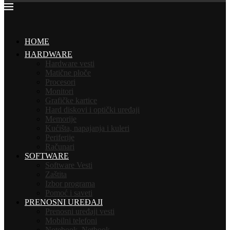
HOME
HARDWARE
Hardware vesti
Matične ploče
Procesori
Monitori
Grafičke kartice
Hard diskovi i optički uređaji
Memorije
Kućišta, napajanja i kuleri
Periferije
Računari
SOFTWARE
Software Vesti
Zaštita
Izbor programa
Pomoć i saveti
PRENOSNI UREĐAJI
Prenosni uređaji vesti
Mobilni telefoni
Notebook, Netbook