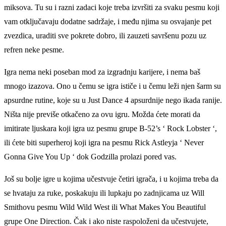
miksova. Tu su i razni zadaci koje treba izvršiti za svaku pesmu koji
vam otključavaju dodatne sadržaje, i među njima su osvajanje pet
zvezdica, uraditi sve pokrete dobro, ili zauzeti savršenu pozu uz
refren neke pesme.
Igra nema neki poseban mod za izgradnju karijere, i nema baš
mnogo izazova. Ono u čemu se igra ističe i u čemu leži njen šarm su
apsurdne rutine, koje su u Just Dance 4 apsurdnije nego ikada ranije.
Ništa nije previše otkačeno za ovu igru. Možda ćete morati da
imitirate ljuskara koji igra uz pesmu grupe B-52’s ‘ Rock Lobster ‘,
ili ćete biti superheroj koji igra na pesmu Rick Astleyja ‘ Never
Gonna Give You Up ‘ dok Godzilla prolazi pored vas.
Još su bolje igre u kojima učestvuje četiri igrača, i u kojima treba da
se hvataju za ruke, poskakuju ili lupkaju po zadnjicama uz Will
Smithovu pesmu Wild Wild West ili What Makes You Beautiful
grupe One Direction. Čak i ako niste raspoloženi da učestvujete,