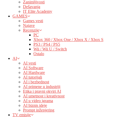
Zanimljivosti
Dešavanja
IT Elite Academy
GAMES
Games vesti
Najave
Recenzije
PC
Xbox 360 / Xbox One / Xbox X / Xbox S
PS3 / PS4 / PS5
Wii / Wii U / Switch
Ostalo
AI
AI vesti
AI Software
AI Hardware
AI tutorijali
AI i bezbednost
AI primene u industriji
Etika i pravni okviri AI
AI umetnost i kreativnost
AI u video igrama
AI biznis ideje
Prompt inženjering
TV emisije