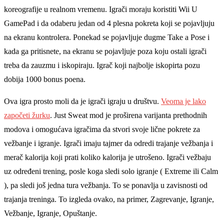
koreografije u realnom vremenu. Igrači moraju koristiti Wii U
GamePad i da odaberu jedan od 4 plesna pokreta koji se pojavljuju
na ekranu kontrolera. Ponekad se pojavljuje dugme Take a Pose i
kada ga pritisnete, na ekranu se pojavljuje poza koju ostali igrači
treba da zauzmu i iskopiraju. Igrač koji najbolje iskopirta pozu
dobija 1000 bonus poena.
Ova igra prosto moli da je igrači igraju u društvu.
Veoma je lako
započeti žurku
. Just Sweat mod je proširena varijanta prethodnih
modova i omogućava igračima da stvori svoje lične pokrete za
vežbanje i igranje. Igrači imaju tajmer da odredi trajanje vežbanja i
merač kalorija koji prati koliko kalorija je utrošeno. Igrači vežbaju
uz određeni trening, posle koga sledi solo igranje ( Extreme ili Calm
), pa sledi još jedna tura vežbanja. To se ponavlja u zavisnosti od
trajanja treninga. To izgleda ovako, na primer, Zagrevanje, Igranje,
Vežbanje, Igranje, Opuštanje.