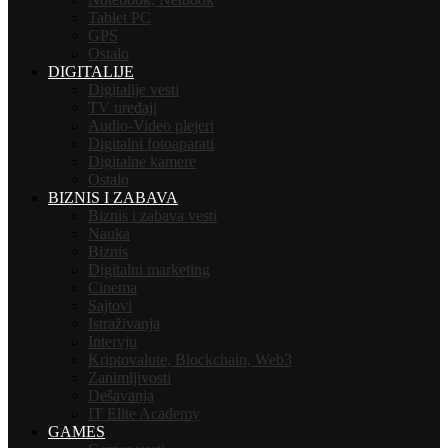
Tablet PC
GPS
Ostalo
DIGITALIJE
Digitalije vesti
TV uređaji
Audio-Video plejeri
Digitalni fotoaparati
Digitalne kamere
Ostalo
BIZNIS I ZABAVA
Biznis i zabava vesti
Nauka
Biznis
Digitalni marketing
Cinema
Sajtovi
Istraživanja
Intervju
Kriptovalute, Blockchain, Web3
Zanimljivosti
Dešavanja
IT Elite Academy
GAMES