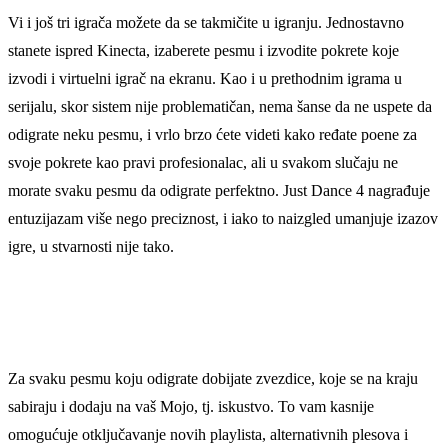
Vi i još tri igrača možete da se takmičite u igranju. Jednostavno
stanete ispred Kinecta, izaberete pesmu i izvodite pokrete koje
izvodi i virtuelni igrač na ekranu. Kao i u prethodnim igrama u
serijalu, skor sistem nije problematičan, nema šanse da ne uspete da
odigrate neku pesmu, i vrlo brzo ćete videti kako ređate poene za
svoje pokrete kao pravi profesionalac, ali u svakom slučaju ne
morate svaku pesmu da odigrate perfektno. Just Dance 4 nagrađuje
entuzijazam više nego preciznost, i iako to naizgled umanjuje izazov
igre, u stvarnosti nije tako.
Za svaku pesmu koju odigrate dobijate zvezdice, koje se na kraju
sabiraju i dodaju na vaš Mojo, tj. iskustvo. To vam kasnije
omogućuje otključavanje novih playlista, alternativnih plesova i