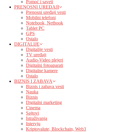
Pomoć i saveti
PRENOSNI UREĐAJI
Prenosni uređaji vesti
Mobilni telefoni
Notebook, Netbook
Tablet PC
GPS
Ostalo
DIGITALIJE
Digitalije vesti
TV uređaji
Audio-Video plejeri
Digitalni fotoaparati
Digitalne kamere
Ostalo
BIZNIS I ZABAVA
Biznis i zabava vesti
Nauka
Biznis
Digitalni marketing
Cinema
Sajtovi
Istraživanja
Intervju
Kriptovalute, Blockchain, Web3