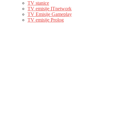
TV stanice
TV emisije ITnetwork
TV Emisije Gameplay
TV emisije Prolog