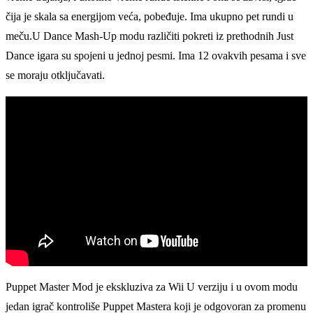
čija je skala sa energijom veća, pobeđuje. Ima ukupno pet rundi u
meču.U Dance Mash-Up modu različiti pokreti iz prethodnih Just
Dance igara su spojeni u jednoj pesmi. Ima 12 ovakvih pesama i sve
se moraju otključavati.
Puppet Master Mod je ekskluziva za Wii U verziju i u ovom modu
jedan igrač kontroliše Puppet Mastera koji je odgovoran za promenu