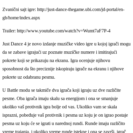
Zvanični sajt igre: http://just-dance-thegame.ubi.com/jd-portal/en-
gb/home/index.aspx
Trailer: http://www.youtube.com/watch?v=Wumt7aF7P-4
Just Dance 4 je novo izdanje muzičke video igre u kojoj igrači mogu
da se zabave igrajući uz poznate muzičke numere i imitirajući
pokrete koji se prikazuju na ekranu. Igra ocenjuje njihovu
sposobnost da što preciznije iskopiraju igrače na ekranu i njihove
pokrete uz odabranu pesmu.
U Battle modu se takmiče dva igrača koji igraju uz dve različite
pesme. Oba igrača imaju skalu sa energijom i ona se smanjuje
ukoliko vaš protivnik igra bolje od vas. Ukoliko vam se skala
isprazni, pobeđuje vaš protivnik i pesma uz koju je on igrao postaje
pesma uz koju će se igrati u narednoj rundi. Runde imaju različito
vreme trajanja, i ukoliko vreme runde istekne i ona se završi, igrač