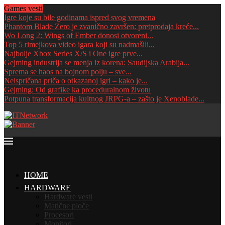
Games vesti
Igre koje su bile godinama ispred svog vremena
Phantom Blade Zero je zvanično završen: pretprodaja kreće...
Wo Long 2: Wings of Ember donosi otvoreni...
Top 5 rimejkova video igara koji su nadmašili...
Najbolje Xbox Series X/S i One igre prve...
Gejming industrija se menja iz korena: Saudijska Arabija...
Sprema se haos na bojnom polju – sve...
Neispričana priča o otkazanoj igri – kako je...
Gejming: Od grafike ka proceduralnom životu
Potpuna transformacija kultnog JRPG-a – zašto je Xenoblade...
HOME
HARDWARE
Hardware vesti
Matične ploče
Procesori
Monitori