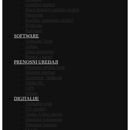
Grafičke kartice
Hard diskovi i optički uređaji
Memorije
Kućišta, napajanja i kuleri
Periferije
Računari
SOFTWARE
Software Vesti
Zaštita
Izbor programa
Pomoć i saveti
PRENOSNI UREĐAJI
Prenosni uređaji vesti
Mobilni telefoni
Notebook, Netbook
Tablet PC
GPS
Ostalo
DIGITALIJE
Digitalije vesti
TV uređaji
Audio-Video plejeri
Digitalni fotoaparati
Digitalne kamere
Ostalo