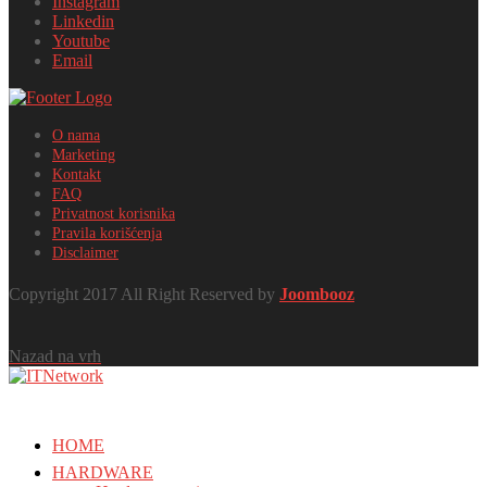
Instagram
Linkedin
Youtube
Email
O nama
Marketing
Kontakt
FAQ
Privatnost korisnika
Pravila korišćenja
Disclaimer
Copyright 2017 All Right Reserved by
Joombooz
Nazad na vrh
HOME
HARDWARE