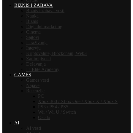
BIZNIS I ZABAVA
Biznis i zabava vesti
Nauka
Biznis
Digitalni marketing
Cinema
Sajtovi
Istraživanja
Intervju
Kriptovalute, Blockchain, Web3
Zanimljivosti
Dešavanja
IT Elite Academy
GAMES
Games vesti
Najave
Recenzije
PC
Xbox 360 / Xbox One / Xbox X / Xbox S
PS3 / PS4 / PS5
Wii / Wii U / Switch
Ostalo
AI
AI vesti