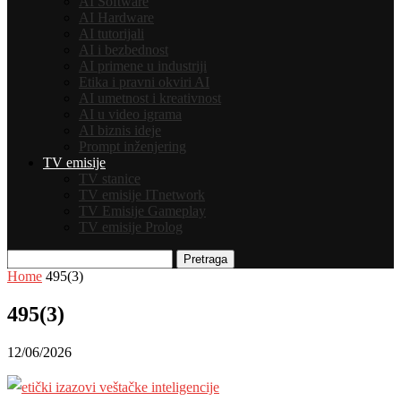
AI Software
AI Hardware
AI tutorijali
AI i bezbednost
AI primene u industriji
Etika i pravni okviri AI
AI umetnost i kreativnost
AI u video igrama
AI biznis ideje
Prompt inženjering
TV emisije
TV stanice
TV emisije ITnetwork
TV Emisije Gameplay
TV emisije Prolog
Pretraga
Home
495(3)
495(3)
12/06/2026