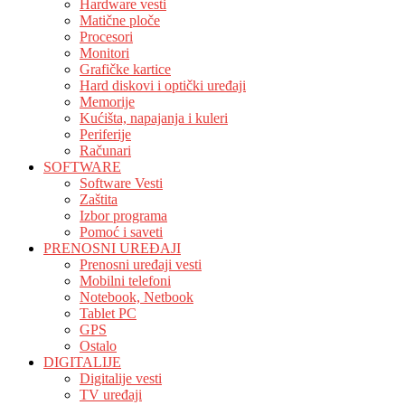
Hardware vesti
Matične ploče
Procesori
Monitori
Grafičke kartice
Hard diskovi i optički uređaji
Memorije
Kućišta, napajanja i kuleri
Periferije
Računari
SOFTWARE
Software Vesti
Zaštita
Izbor programa
Pomoć i saveti
PRENOSNI UREĐAJI
Prenosni uređaji vesti
Mobilni telefoni
Notebook, Netbook
Tablet PC
GPS
Ostalo
DIGITALIJE
Digitalije vesti
TV uređaji