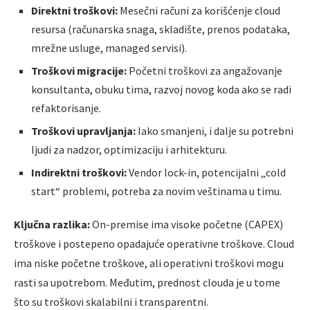
Direktni troškovi:
Mesečni računi za korišćenje cloud
resursa (računarska snaga, skladište, prenos podataka,
mrežne usluge, managed servisi).
Troškovi migracije:
Početni troškovi za angažovanje
konsultanta, obuku tima, razvoj novog koda ako se radi
refaktorisanje.
Troškovi upravljanja:
Iako smanjeni, i dalje su potrebni
ljudi za nadzor, optimizaciju i arhitekturu.
Indirektni troškovi:
Vendor lock-in, potencijalni „cold
start“ problemi, potreba za novim veštinama u timu.
Ključna razlika:
On-premise ima visoke početne (CAPEX)
troškove i postepeno opadajuće operativne troškove. Cloud
ima niske početne troškove, ali operativni troškovi mogu
rasti sa upotrebom. Međutim, prednost clouda je u tome
što su troškovi skalabilni i transparentni.