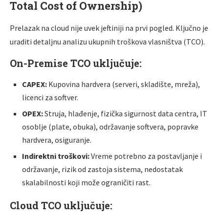
Total Cost of Ownership)
Prelazak na cloud nije uvek jeftiniji na prvi pogled. Ključno je
uraditi detaljnu analizu ukupnih troškova vlasništva (TCO).
On-Premise TCO uključuje:
CAPEX:
Kupovina hardvera (serveri, skladište, mreža),
licenci za softver.
OPEX:
Struja, hlađenje, fizička sigurnost data centra, IT
osoblje (plate, obuka), održavanje softvera, popravke
hardvera, osiguranje.
Indirektni troškovi:
Vreme potrebno za postavljanje i
održavanje, rizik od zastoja sistema, nedostatak
skalabilnosti koji može ograničiti rast.
Cloud TCO uključuje: