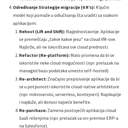
Određivanje Strategije migracije (6 R’s):
Ključni
model koji pomaže u odlučivanju šta uraditi sa svakom
aplikacijom:
Rehost (Lift and Shift):
Najjednostavnije. Aplikacije
se premeštaju „takve kakve jesu“ na cloud VM-ove.
Najbrže, ali ne iskorištava sve cloud prednosti.
Refactor (Re-platform):
Malo promena da bi se
iskoristile neke cloud mogućnosti (npr. prelazak na
managed bazu podataka umesto self-hosted).
Re-architect:
Značajno prepisivanje aplikacije da bi
se u potpunosti iskoristile cloud-native arhitekture
(npr. mikroservisi, serverless, kontejneri). Najskuplje
i najduže, ali donosi najveće benefite.
Re-purchase:
Zamena postojećih aplikacija cloud
SaaS rešenjima (npr. prelazak sa on-premise ERP-a
na Salesforce).