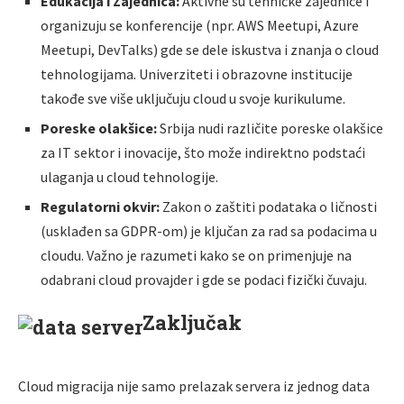
Edukacija i Zajednica:
Aktivne su tehničke zajednice i
organizuju se konferencije (npr. AWS Meetupi, Azure
Meetupi, DevTalks) gde se dele iskustva i znanja o cloud
tehnologijama. Univerziteti i obrazovne institucije
takođe sve više uključuju cloud u svoje kurikulume.
Poreske olakšice:
Srbija nudi različite poreske olakšice
za IT sektor i inovacije, što može indirektno podstaći
ulaganja u cloud tehnologije.
Regulatorni okvir:
Zakon o zaštiti podataka o ličnosti
(usklađen sa GDPR-om) je ključan za rad sa podacima u
cloudu. Važno je razumeti kako se on primenjuje na
odabrani cloud provajder i gde se podaci fizički čuvaju.
Zaključak
Cloud migracija nije samo prelazak servera iz jednog data