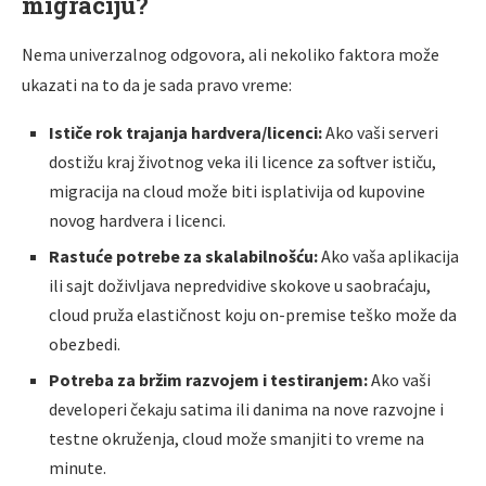
migraciju?
Nema univerzalnog odgovora, ali nekoliko faktora može
ukazati na to da je sada pravo vreme:
Ističe rok trajanja hardvera/licenci:
Ako vaši serveri
dostižu kraj životnog veka ili licence za softver ističu,
migracija na cloud može biti isplativija od kupovine
novog hardvera i licenci.
Rastuće potrebe za skalabilnošću:
Ako vaša aplikacija
ili sajt doživljava nepredvidive skokove u saobraćaju,
cloud pruža elastičnost koju on-premise teško može da
obezbedi.
Potreba za bržim razvojem i testiranjem:
Ako vaši
developeri čekaju satima ili danima na nove razvojne i
testne okruženja, cloud može smanjiti to vreme na
minute.