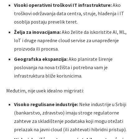
Visoki operativni troškovi IT infrastrukture:
Ako
troškovi održavanja data centra, struje, hlađenja i IT
osoblja postaju prevelik teret.
Želja za inovacijama:
Ako želite da iskoristite AI, ML,
IoT i druge napredne cloud servise za unapređenje
proizvoda ili procesa.
Geografska ekspanzija:
Ako planirate širenje
poslovanja na nova tržišta i potrebna vam je
infrastruktura bliže korisnicima.
Međutim, nije uvek idealno migrirati:
Visoko regulisane industrije:
Neke industrije u Srbiji
(bankarstvo, zdravstvo) imaju stroge regulatorne
zahteve za skladištenje podataka koji mogu otežati
prelazak na javni cloud (ili zahtevati hibridni pristup).