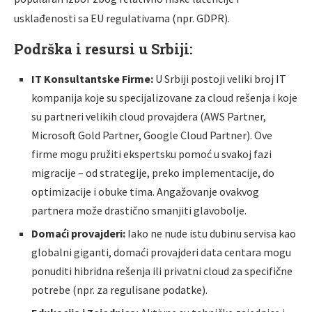
usklađenosti sa EU regulativama (npr. GDPR).
Podrška i resursi u Srbiji:
IT Konsultantske Firme:
U Srbiji postoji veliki broj IT
kompanija koje su specijalizovane za cloud rešenja i koje
su partneri velikih cloud provajdera (AWS Partner,
Microsoft Gold Partner, Google Cloud Partner). Ove
firme mogu pružiti ekspertsku pomoć u svakoj fazi
migracije – od strategije, preko implementacije, do
optimizacije i obuke tima. Angažovanje ovakvog
partnera može drastično smanjiti glavobolje.
Domaći provajderi:
Iako ne nude istu dubinu servisa kao
globalni giganti, domaći provajderi data centara mogu
ponuditi hibridna rešenja ili privatni cloud za specifične
potrebe (npr. za regulisane podatke).