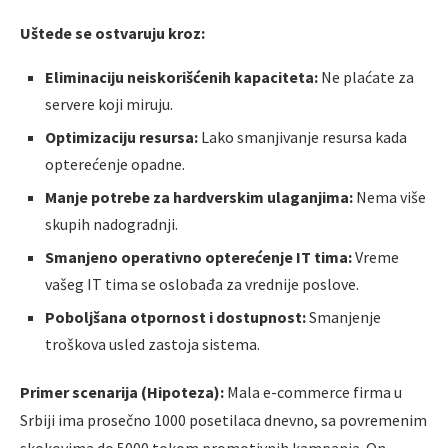
Uštede se ostvaruju kroz:
Eliminaciju neiskorišćenih kapaciteta:
Ne plaćate za
servere koji miruju.
Optimizaciju resursa:
Lako smanjivanje resursa kada
opterećenje opadne.
Manje potrebe za hardverskim ulaganjima:
Nema više
skupih nadogradnji.
Smanjeno operativno opterećenje IT tima:
Vreme
vašeg IT tima se oslobađa za vrednije poslove.
Poboljšana otpornost i dostupnost:
Smanjenje
troškova usled zastoja sistema.
Primer scenarija (Hipoteza):
Mala e-commerce firma u
Srbiji ima prosečno 1000 posetilaca dnevno, sa povremenim
skokovima do 5000 tokom promotivnih kampanja. On-