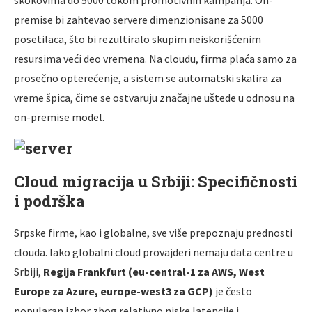
premise bi zahtevao servere dimenzionisane za 5000
posetilaca, što bi rezultiralo skupim neiskorišćenim
resursima veći deo vremena. Na cloudu, firma plaća samo za
prosečno opterećenje, a sistem se automatski skalira za
vreme špica, čime se ostvaruju značajne uštede u odnosu na
on-premise model.
Cloud migracija u Srbiji: Specifičnosti
i podrška
Srpske firme, kao i globalne, sve više prepoznaju prednosti
clouda. Iako globalni cloud provajderi nemaju data centre u
Srbiji,
Regija Frankfurt (eu-central-1 za AWS, West
Europe za Azure, europe-west3 za GCP)
je često
popularan izbor zbog relativno niske latencije i