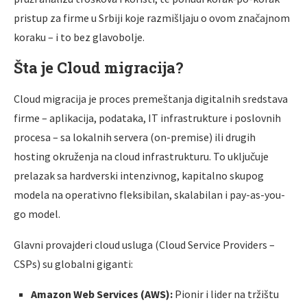
pristup za firme u Srbiji koje razmišljaju o ovom značajnom
koraku – i to bez glavobolje.
Šta je Cloud migracija?
Cloud migracija je proces premeštanja digitalnih sredstava
firme – aplikacija, podataka, IT infrastrukture i poslovnih
procesa – sa lokalnih servera (on-premise) ili drugih
hosting okruženja na cloud infrastrukturu. To uključuje
prelazak sa hardverski intenzivnog, kapitalno skupog
modela na operativno fleksibilan, skalabilan i pay-as-you-
go model.
Glavni provajderi cloud usluga (Cloud Service Providers –
CSPs) su globalni giganti:
Amazon Web Services (AWS):
Pionir i lider na tržištu