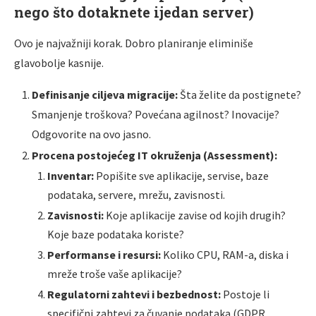
nego što dotaknete ijedan server)
Ovo je najvažniji korak. Dobro planiranje eliminiše
glavobolje kasnije.
Definisanje ciljeva migracije:
Šta želite da postignete?
Smanjenje troškova? Povećana agilnost? Inovacije?
Odgovorite na ovo jasno.
Procena postojećeg IT okruženja (Assessment):
Inventar:
Popišite sve aplikacije, servise, baze
podataka, servere, mrežu, zavisnosti.
Zavisnosti:
Koje aplikacije zavise od kojih drugih?
Koje baze podataka koriste?
Performanse i resursi:
Koliko CPU, RAM-a, diska i
mreže troše vaše aplikacije?
Regulatorni zahtevi i bezbednost:
Postoje li
specifični zahtevi za čuvanje podataka (GDPR,