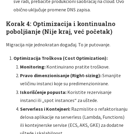
sve radi, prebacite produkcioni saobraćaj na cloud. Ovo
obično uključuje promene DNS zapisa.
Korak 4: Optimizacija i kontinualno
poboljšanje (Nije kraj, već početak)
Migracija nije jednokratan događaj. To je putovanje.
Optimizacija Troškova (Cost Optimization):
Monitoring:
Kontinuirano pratite troškove.
Pravo dimenzionisanje (Right-sizing):
Smanjite
veličinu instanci koje su predimenzionirane.
Iskorišćenje popusta:
Koristite rezervisanje
instanci ili „spot instances“ za uštede.
Serverless i Kontejneri:
Razmislite o refaktorisanju
delova aplikacije na serverless (Lambda, Functions)
ili kontejnerske servise (ECS, AKS, GKE) za dodatne
uštede i skalabilnost.