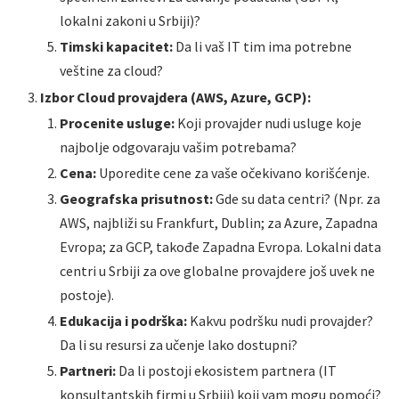
lokalni zakoni u Srbiji)?
Timski kapacitet:
Da li vaš IT tim ima potrebne
veštine za cloud?
Izbor Cloud provajdera (AWS, Azure, GCP):
Procenite usluge:
Koji provajder nudi usluge koje
najbolje odgovaraju vašim potrebama?
Cena:
Uporedite cene za vaše očekivano korišćenje.
Geografska prisutnost:
Gde su data centri? (Npr. za
AWS, najbliži su Frankfurt, Dublin; za Azure, Zapadna
Evropa; za GCP, takođe Zapadna Evropa. Lokalni data
centri u Srbiji za ove globalne provajdere još uvek ne
postoje).
Edukacija i podrška:
Kakvu podršku nudi provajder?
Da li su resursi za učenje lako dostupni?
Partneri:
Da li postoji ekosistem partnera (IT
konsultantskih firmi u Srbiji) koji vam mogu pomoći?