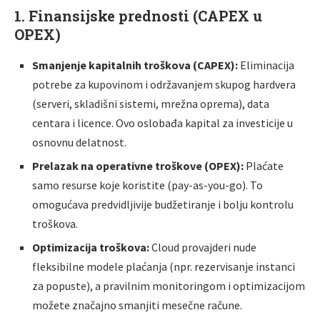
1. Finansijske prednosti (CAPEX u
OPEX)
Smanjenje kapitalnih troškova (CAPEX):
Eliminacija
potrebe za kupovinom i održavanjem skupog hardvera
(serveri, skladišni sistemi, mrežna oprema), data
centara i licence. Ovo oslobađa kapital za investicije u
osnovnu delatnost.
Prelazak na operativne troškove (OPEX):
Plaćate
samo resurse koje koristite (pay-as-you-go). To
omogućava predvidljivije budžetiranje i bolju kontrolu
troškova.
Optimizacija troškova:
Cloud provajderi nude
fleksibilne modele plaćanja (npr. rezervisanje instanci
za popuste), a pravilnim monitoringom i optimizacijom
možete značajno smanjiti mesečne račune.