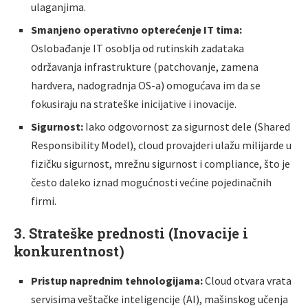
ulaganjima.
Smanjeno operativno opterećenje IT tima:
Oslobađanje IT osoblja od rutinskih zadataka
održavanja infrastrukture (patchovanje, zamena
hardvera, nadogradnja OS-a) omogućava im da se
fokusiraju na strateške inicijative i inovacije.
Sigurnost:
Iako odgovornost za sigurnost dele (Shared
Responsibility Model), cloud provajderi ulažu milijarde u
fizičku sigurnost, mrežnu sigurnost i compliance, što je
često daleko iznad mogućnosti većine pojedinačnih
firmi.
3. Strateške prednosti (Inovacije i
konkurentnost)
Pristup naprednim tehnologijama:
Cloud otvara vrata
servisima veštačke inteligencije (AI), mašinskog učenja