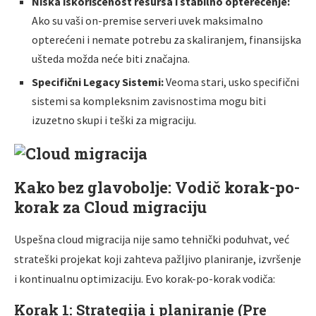
Niska iskorišćenost resursa i stabilno opterećenje:
Ako su vaši on-premise serveri uvek maksimalno
opterećeni i nemate potrebu za skaliranjem, finansijska
ušteda možda neće biti značajna.
Specifični Legacy Sistemi:
Veoma stari, usko specifični
sistemi sa kompleksnim zavisnostima mogu biti
izuzetno skupi i teški za migraciju.
Kako bez glavobolje: Vodič korak-po-
korak za Cloud migraciju
Uspešna cloud migracija nije samo tehnički poduhvat, već
strateški projekat koji zahteva pažljivo planiranje, izvršenje
i kontinualnu optimizaciju. Evo korak-po-korak vodiča:
Korak 1: Strategija i planiranje (Pre