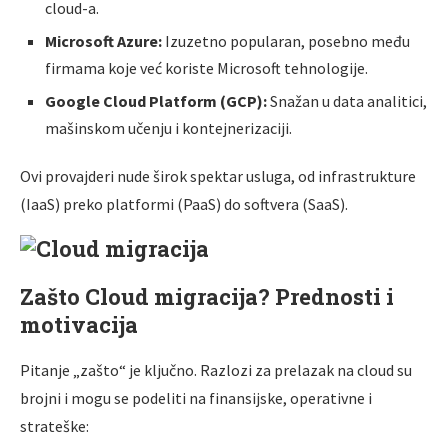
cloud-a.
Microsoft Azure:
Izuzetno popularan, posebno među
firmama koje već koriste Microsoft tehnologije.
Google Cloud Platform (GCP):
Snažan u data analitici,
mašinskom učenju i kontejnerizaciji.
Ovi provajderi nude širok spektar usluga, od infrastrukture
(IaaS) preko platformi (PaaS) do softvera (SaaS).
Zašto Cloud migracija? Prednosti i
motivacija
Pitanje „zašto“ je ključno. Razlozi za prelazak na cloud su
brojni i mogu se podeliti na finansijske, operativne i
strateške: