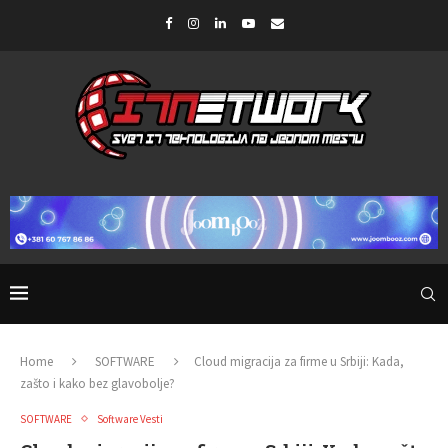
Home
SOFTWARE
Cloud migracija za firme u Srbiji: Kada,
zašto i kako bez glavobolje?
SOFTWARE
Software Vesti