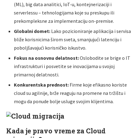
(ML), big data analitici, IoT-u, kontejnerizaciji i
serverlessu – tehnologijama koje su preskupu ili
prekompleksne za implementaciju on-premise.
Globalni domet:
Lako pozicioniranje aplikacija i servisa
bliže korisnicima širom sveta, smanjujući latenciju i
poboljšavajući korisničko iskustvo.
Fokus na osnovnu delatnost:
Oslobodite se brige o IT
infrastrukturi i posvetite se inovacijama u svojoj
primarnoj delatnosti.
Konkurentska prednost:
Firme koje efikasno koriste
cloud su agilnije, brže reaguju na promene na tržištu i
mogu da ponude bolje usluge svojim klijentima.
Kada je pravo vreme za Cloud