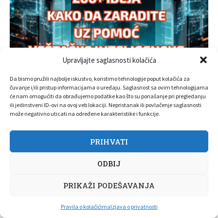
Upravljajte saglasnosti kolačića
Da bismo pružili najbolje iskustvo, koristimo tehnologije poput kolačića za
čuvanje i/ili pristup informacijama o uređaju. Saglasnost sa ovim tehnologijama
će nam omogućiti da obrađujemo podatke kao što su ponašanje pri pregledanju
ili jedinstveni ID-ovi na ovoj veb lokaciji. Nepristanak ili povlačenje saglasnosti
može negativno uticati na određene karakteristike i funkcije.
PRIHVATI
ODBIJ
PRIKAŽI PODEŠAVANJA
Pravila o kolačićima
Izjava o privatnosti