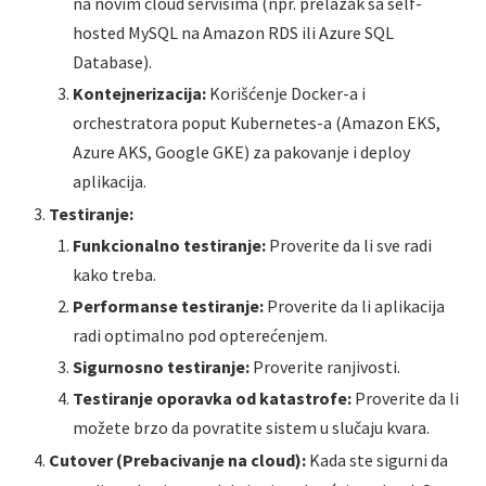
na novim cloud servisima (npr. prelazak sa self-
hosted MySQL na Amazon RDS ili Azure SQL
Database).
Kontejnerizacija:
Korišćenje Docker-a i
orchestratora poput Kubernetes-a (Amazon EKS,
Azure AKS, Google GKE) za pakovanje i deploy
aplikacija.
Testiranje:
Funkcionalno testiranje:
Proverite da li sve radi
kako treba.
Performanse testiranje:
Proverite da li aplikacija
radi optimalno pod opterećenjem.
Sigurnosno testiranje:
Proverite ranjivosti.
Testiranje oporavka od katastrofe:
Proverite da li
možete brzo da povratite sistem u slučaju kvara.
Cutover (Prebacivanje na cloud):
Kada ste sigurni da