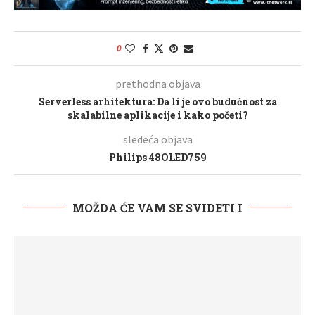
0
prethodna objava
Serverless arhitektura: Da li je ovo budućnost za
skalabilne aplikacije i kako početi?
sledeća objava
Philips 48OLED759
MOŽDA ĆE VAM SE SVIDETI I