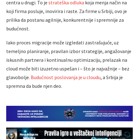
centra u drugi. To je
strateška odluka
koja menja način na
koji firma posluje, inovirira i raste. Za firme u Srbiji, ovo je
prilika da postanu agilnije, konkurentnije i spremnije za
budućnost.
Iako proces migracije može izgledati zastrašujuće, uz
temeljno planiranje, pravilan izbor strategije, angažovanje
iskusnih partnera i kontinualnu optimizaciju, prelazak na
cloud može biti izuzetno uspešan i – što je najvažnije – bez
glavobolje.
Budućnost poslovanja je u cloudu
, a Srbija je
spremna da bude njen deo.