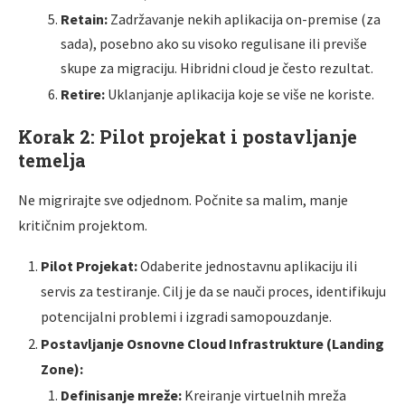
Retain:
Zadržavanje nekih aplikacija on-premise (za
sada), posebno ako su visoko regulisane ili previše
skupe za migraciju. Hibridni cloud je često rezultat.
Retire:
Uklanjanje aplikacija koje se više ne koriste.
Korak 2: Pilot projekat i postavljanje
temelja
Ne migrirajte sve odjednom. Počnite sa malim, manje
kritičnim projektom.
Pilot Projekat:
Odaberite jednostavnu aplikaciju ili
servis za testiranje. Cilj je da se nauči proces, identifikuju
potencijalni problemi i izgradi samopouzdanje.
Postavljanje Osnovne Cloud Infrastrukture (Landing
Zone):
Definisanje mreže:
Kreiranje virtuelnih mreža