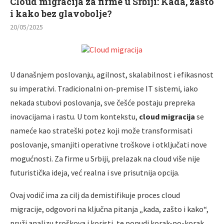
Cloud migracija za firme u Srbiji: Kada, zašto
i kako bez glavobolje?
20/05/2025
U današnjem poslovanju, agilnost, skalabilnost i efikasnost
su imperativi. Tradicionalni on-premise IT sistemi, iako
nekada stubovi poslovanja, sve češće postaju prepreka
inovacijama i rastu. U tom kontekstu,
cloud migracija
se
nameće kao strateški potez koji može transformisati
poslovanje, smanjiti operativne troškove i otključati nove
mogućnosti. Za firme u Srbiji, prelazak na cloud više nije
futuristička ideja, već realna i sve prisutnija opcija.
Ovaj vodič ima za cilj da demistifikuje proces cloud
migracije, odgovori na ključna pitanja „kada, zašto i kako“,
pruži analizu troškova i koristi, te ponudi korak-po-korak