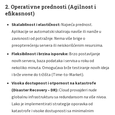
2. Operativne prednosti (Agilnost i
efikasnost)
Skalabilnost i elastičnost:
Najveća prednost.
Aplikacije se automatski skaliraju naviše ili naniže u
zavisnosti od potražnje. Nema više brige o
preopterećenju servera ili neiskorišćenim resursima.
Fleksibilnost i brzina isporuke:
Brzo postavljanje
novih servera, baza podataka i servisa u roku od
nekoliko minuta. Omogućava brže testiranje novih ideja
i brže vreme do tržišta (Time-to-Market).
Visoka dostupnost i otpornost na katastrofe
(Disaster Recovery – DR):
Cloud provajderi nude
globalnu infrastrukturu sa redundansom na više nivoa.
Lako je implementirati strategije oporavka od
katastrofe i visoke dostupnosti sa minimalnim