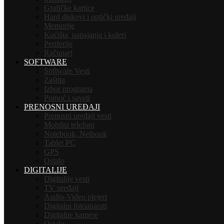
Grafičke kartice
Hard diskovi i optički uređaji
Memorije
Kućišta, napajanja i kuleri
Periferije
Računari
SOFTWARE
Software Vesti
Zaštita
Izbor programa
Pomoć i saveti
PRENOSNI UREĐAJI
Prenosni uređaji vesti
Mobilni telefoni
Notebook, Netbook
Tablet PC
GPS
Ostalo
DIGITALIJE
Digitalije vesti
TV uređaji
Audio-Video plejeri
Digitalni fotoaparati
Digitalne kamere
Ostalo