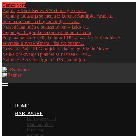
Games vesti
Najbolje Xbox Series X/S i One igre prve...
Gejming industrija se menja iz korena: Saudijska Arabija...
Sprema se haos na bojnom polju – sve...
Neispričana priča o otkazanoj igri – kako je...
Gejming: Od grafike ka proceduralnom životu
Potpuna transformacija kultnog JRPG-a – zašto je Xenoblade...
Povratak u svet košmara – šta sve znamo...
Nesvakidašnji JRPG projekat – kako igra Stupid Never...
Velika očekivanja i planovi za nastavak – šta...
Najbolje PS5 video igre u 2026. godini (do...
HOME
HARDWARE
Hardware vesti
Matične ploče
Procesori
Monitori