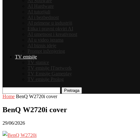
AI Software
AI Hardware
AI tutorijali
AI i bezbednost
AI primene u industriji
Etika i pravni okviri AI
AI umetnost i kreativnost
AI u video igrama
AI biznis ideje
Prompt inženjering
TV emisije
TV stanice
TV emisije ITnetwork
TV Emisije Gameplay
TV emisije Prolog
Pretraga
Home
BenQ W2720i cover
BenQ W2720i cover
29/06/2026