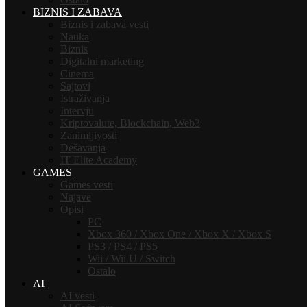
BIZNIS I ZABAVA
Biznis i zabava vesti
Nauka
Biznis
Digitalni marketing
Cinema
Sajtovi
Istraživanja
Intervju
Kriptovalute, Blockchain, Web3
Zanimljivosti
Dešavanja
IT Elite Academy
GAMES
Games vesti
Najave
Opisi
PC
Xbox 360 / Xbox One / Xbox X / Xbox S
PS3 / PS4 / PS5
Wii / Wii U / Switch
Ostalo
AI
AI vesti