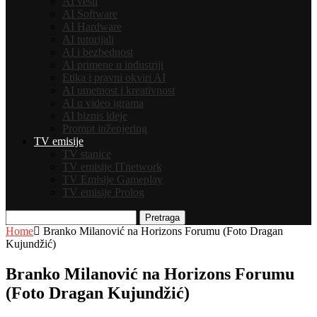
AI vesti
AI Software
AI Hardware
AI tutorijali
AI i bezbednost
AI primene u industriji
Etika i pravni okviri AI
AI umetnost i kreativnost
AI u video igrama
AI biznis ideje
Prompt inženjering
TV emisije
TV stanice
TV emisije ITnetwork
TV Emisije Gameplay
TV emisije Prolog
Pretraga
Home
Branko Milanović na Horizons Forumu (Foto Dragan
Kujundžić)
Branko Milanović na Horizons Forumu
(Foto Dragan Kujundžić)