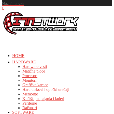
Nazad na vrh
HOME
HARDWARE
Hardware vesti
Matične ploče
Procesori
Monitori
Grafičke kartice
Hard diskovi i optički uređaji
Memorije
Kućišta, napajanja i kuleri
Periferije
Računari
SOFTWARE