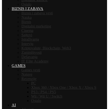
Ostalo
BIZNIS I ZABAVA
Biznis i zabava vesti
Nauka
Biznis
Digitalni marketing
Cinema
Sajtovi
Istraživanja
Intervju
Kriptovalute, Blockchain, Web3
Zanimljivosti
Dešavanja
IT Elite Academy
GAMES
Games vesti
Najave
Recenzije
PC
Xbox 360 / Xbox One / Xbox X / Xbox S
PS3 / PS4 / PS5
Wii / Wii U / Switch
Ostalo
AI