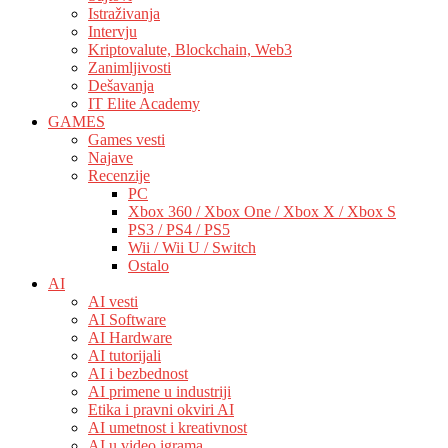
Istraživanja
Intervju
Kriptovalute, Blockchain, Web3
Zanimljivosti
Dešavanja
IT Elite Academy
GAMES
Games vesti
Najave
Recenzije
PC
Xbox 360 / Xbox One / Xbox X / Xbox S
PS3 / PS4 / PS5
Wii / Wii U / Switch
Ostalo
AI
AI vesti
AI Software
AI Hardware
AI tutorijali
AI i bezbednost
AI primene u industriji
Etika i pravni okviri AI
AI umetnost i kreativnost
AI u video igrama