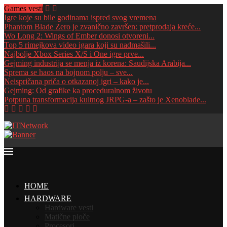
Games vesti
Igre koje su bile godinama ispred svog vremena
Phantom Blade Zero je zvanično završen: pretprodaja kreće...
Wo Long 2: Wings of Ember donosi otvoreni...
Top 5 rimejkova video igara koji su nadmašili...
Najbolje Xbox Series X/S i One igre prve...
Gejming industrija se menja iz korena: Saudijska Arabija...
Sprema se haos na bojnom polju – sve...
Neispričana priča o otkazanoj igri – kako je...
Gejming: Od grafike ka proceduralnom životu
Potpuna transformacija kultnog JRPG-a – zašto je Xenoblade...
HOME
HARDWARE
Hardware vesti
Matične ploče
Procesori