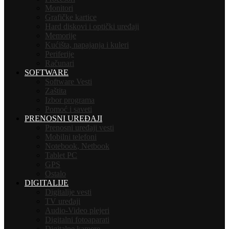
Monitori
Grafičke kartice
Hard diskovi i optički uređaji
Memorije
Kućišta, napajanja i kuleri
Periferije
Računari
SOFTWARE
Software Vesti
Zaštita
Izbor programa
Pomoć i saveti
PRENOSNI UREĐAJI
Prenosni uređaji vesti
Mobilni telefoni
Notebook, Netbook
Tablet PC
GPS
Ostalo
DIGITALIJE
Digitalije vesti
TV uređaji
Audio-Video plejeri
Digitalni fotoaparati
Digitalne kamere