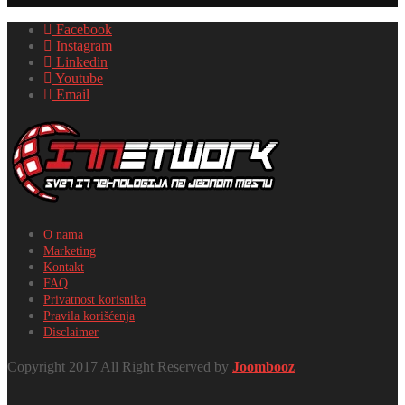
Facebook
Instagram
Linkedin
Youtube
Email
O nama
Marketing
Kontakt
FAQ
Privatnost korisnika
Pravila korišćenja
Disclaimer
Copyright 2017 All Right Reserved by
Joombooz