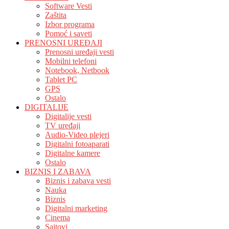
Software Vesti
Zaštita
Izbor programa
Pomoć i saveti
PRENOSNI UREĐAJI
Prenosni uređaji vesti
Mobilni telefoni
Notebook, Netbook
Tablet PC
GPS
Ostalo
DIGITALIJE
Digitalije vesti
TV uređaji
Audio-Video plejeri
Digitalni fotoaparati
Digitalne kamere
Ostalo
BIZNIS I ZABAVA
Biznis i zabava vesti
Nauka
Biznis
Digitalni marketing
Cinema
Sajtovi