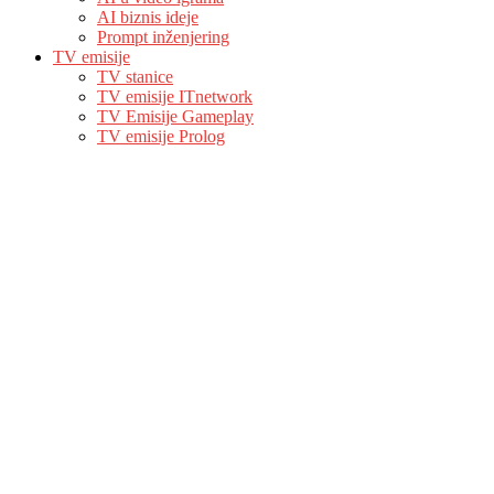
AI biznis ideje
Prompt inženjering
TV emisije
TV stanice
TV emisije ITnetwork
TV Emisije Gameplay
TV emisije Prolog