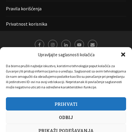
Pravila korišćenja
Privatnost korisnika
Upravljajte saglasnosti kolačića
Da bismo pružili najbolje iskustvo, koristimo tehnologije poput kolačića za
čuvanje i/ili pristup informacijama o uređaju. Saglasnost sa ovim tehnologijama
će nam omogućiti da obrađujemo podatke kao što su ponašanje pri pregledanju
ili jedinstveni ID-ovi na ovoj veb lokaciji. Nepristanak ili povlačenje saglasnosti
može negativno uticati na određene karakteristike i funkcije.
PRIHVATI
O nama
Marketing
Kontakt
FAQ
Privatnost korisnika
ODBIJ
Pravila korišćenja
Disclaimer
Copyright 2017 All Right Reserved by
Joombooz
PRIKAŽI PODEŠAVANJA