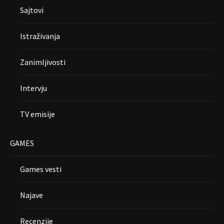
Sajtovi
Istraživanja
Zanimljivosti
Intervju
TV emisije
GAMES
Games vesti
Najave
Recenzije