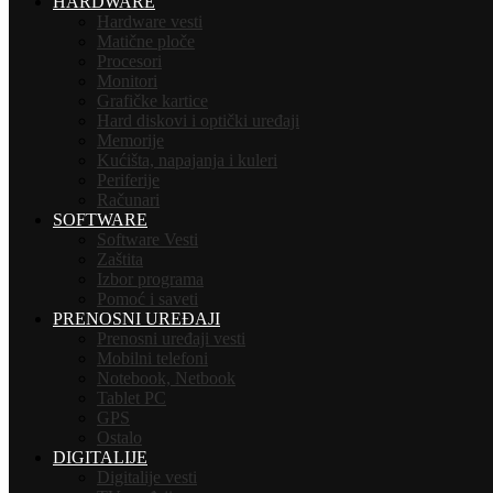
HARDWARE
Hardware vesti
Matične ploče
Procesori
Monitori
Grafičke kartice
Hard diskovi i optički uređaji
Memorije
Kućišta, napajanja i kuleri
Periferije
Računari
SOFTWARE
Software Vesti
Zaštita
Izbor programa
Pomoć i saveti
PRENOSNI UREĐAJI
Prenosni uređaji vesti
Mobilni telefoni
Notebook, Netbook
Tablet PC
GPS
Ostalo
DIGITALIJE
Digitalije vesti