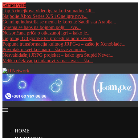
Games vesti
Top 5 rimejkova video igara koji su nadmašili...
Najbolje Xbox Series X/S i One igre prve...
Gejming industrija se menja iz korena: Saudijska Arabija...
Sprema se haos na bojnom polju – sve...
Neispričana priča o otkazanoj igri – kako je...
Gejming: Od grafike ka proceduralnom životu
Potpuna transformacija kultnog JRPG-a – zašto je Xenoblade...
Povratak u svet košmara – šta sve znamo...
Nesvakidašnji JRPG projekat – kako igra Stupid Never...
Velika očekivanja i planovi za nastavak – šta...
HOME