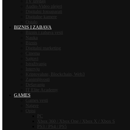
TV uređaji
Audio-Video plejeri
Digitalni fotoaparati
Digitalne kamere
Ostalo
BIZNIS I ZABAVA
Biznis i zabava vesti
Nauka
Biznis
Digitalni marketing
Cinema
Sajtovi
Istraživanja
Intervju
Kriptovalute, Blockchain, Web3
Zanimljivosti
Dešavanja
IT Elite Academy
GAMES
Games vesti
Najave
Opisi
PC
Xbox 360 / Xbox One / Xbox X / Xbox S
PS3 / PS4 / PS5