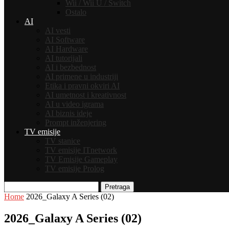
Wii / Wii U / Switch
Ostalo
AI
AI vesti
AI Software
AI Hardware
AI tutorijali
AI i bezbednost
AI primene u industriji
Etika i pravni okviri AI
AI umetnost i kreativnost
AI u video igrama
AI biznis ideje
Prompt inženjering
TV emisije
TV stanice
TV emisije ITnetwork
TV Emisije Gameplay
TV emisije Prolog
Pretraga
Home
2026_Galaxy A Series (02)
2026_Galaxy A Series (02)