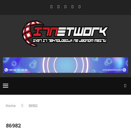
Home
86982
86982