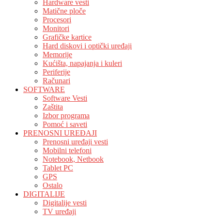
Hardware vesti
Matične ploče
Procesori
Monitori
Grafičke kartice
Hard diskovi i optički uređaji
Memorije
Kućišta, napajanja i kuleri
Periferije
Računari
SOFTWARE
Software Vesti
Zaštita
Izbor programa
Pomoć i saveti
PRENOSNI UREĐAJI
Prenosni uređaji vesti
Mobilni telefoni
Notebook, Netbook
Tablet PC
GPS
Ostalo
DIGITALIJE
Digitalije vesti
TV uređaji