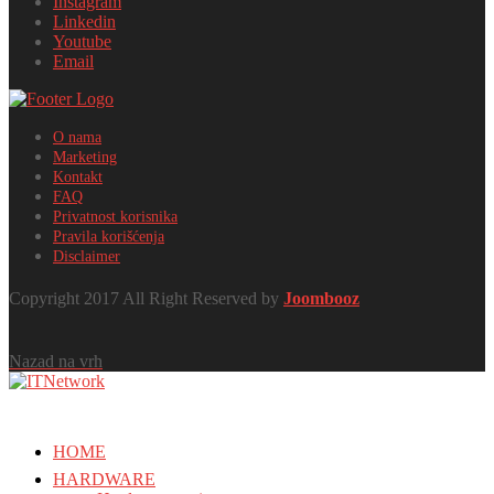
Instagram
Linkedin
Youtube
Email
O nama
Marketing
Kontakt
FAQ
Privatnost korisnika
Pravila korišćenja
Disclaimer
Copyright 2017 All Right Reserved by
Joombooz
Nazad na vrh
HOME
HARDWARE