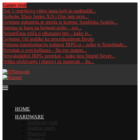
Games vesti
Top 5 rimejkova video igara koji su nadmašili...
Najbolje Xbox Series X/S i One igre prve...
Gejming industrija se menja iz korena: Saudijska Arabija...
Sprema se haos na bojnom polju – sve...
Neispričana priča o otkazanoj igri – kako je...
Gejming: Od grafike ka proceduralnom životu
Potpuna transformacija kultnog JRPG-a – zašto je Xenoblade...
Povratak u svet košmara – šta sve znamo...
Nesvakidašnji JRPG projekat – kako igra Stupid Never...
Velika očekivanja i planovi za nastavak – šta...
HOME
HARDWARE
Hardware vesti
Matične ploče
Procesori
Monitori