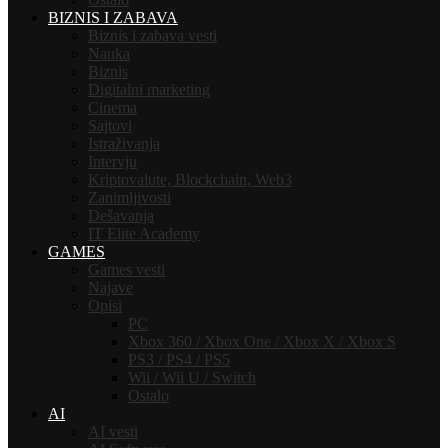
BIZNIS I ZABAVA
Biznis i zabava vesti
Nauka
Biznis
Digitalni marketing
Cinema
Sajtovi
Istraživanja
Intervju
Kriptovalute, Blockchain, Web3
Zanimljivosti
Dešavanja
IT Elite Academy
GAMES
Games vesti
Najave
Opisi
PC
Xbox 360 / Xbox One / Xbox X / Xbox S
PS3 / PS4 / PS5
Wii / Wii U / Switch
Ostalo
AI
AI vesti