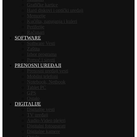
Grafičke kartice
Hard diskovi i optički uređaji
Memorije
Kućišta, napajanja i kuleri
Periferije
Računari
SOFTWARE
Software Vesti
Zaštita
Izbor programa
Pomoć i saveti
PRENOSNI UREĐAJI
Prenosni uređaji vesti
Mobilni telefoni
Notebook, Netbook
Tablet PC
GPS
Ostalo
DIGITALIJE
Digitalije vesti
TV uređaji
Audio-Video plejeri
Digitalni fotoaparati
Digitalne kamere
Ostalo