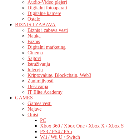
Audio-Video plejeri
Digitalni fotoaparati
Digitalne kamere
Ostalo
BIZNIS I ZABAVA
Biznis i zabava vesti
Nauka
Biznis
Digitalni marketing
Cinema
Sajtovi
Istraživanja
Intervju
Kriptovalute, Blockchain, Web3
Zanimljivosti
Dešavanja
IT Elite Academy
GAMES
Games vesti
Najave
Opisi
PC
Xbox 360 / Xbox One / Xbox X / Xbox S
PS3 / PS4 / PS5
Wii / Wii U / Switch