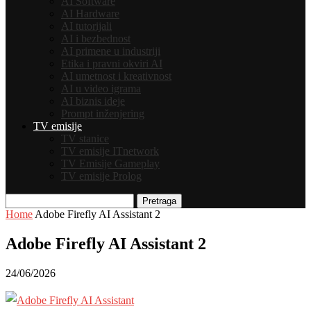
AI Software
AI Hardware
AI tutorijali
AI i bezbednost
AI primene u industriji
Etika i pravni okviri AI
AI umetnost i kreativnost
AI u video igrama
AI biznis ideje
Prompt inženjering
TV emisije
TV stanice
TV emisije ITnetwork
TV Emisije Gameplay
TV emisije Prolog
Pretraga
Home
Adobe Firefly AI Assistant 2
Adobe Firefly AI Assistant 2
24/06/2026