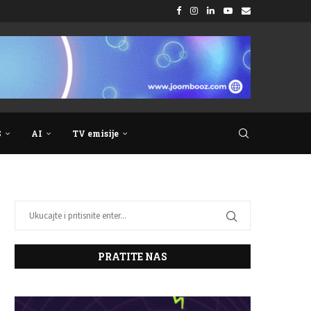
S
AI
TV emisije
PRATITE NAS