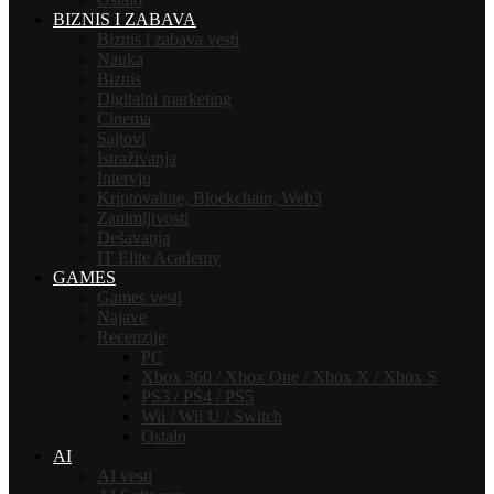
BIZNIS I ZABAVA
Biznis i zabava vesti
Nauka
Biznis
Digitalni marketing
Cinema
Sajtovi
Istraživanja
Intervju
Kriptovalute, Blockchain, Web3
Zanimljivosti
Dešavanja
IT Elite Academy
GAMES
Games vesti
Najave
Recenzije
PC
Xbox 360 / Xbox One / Xbox X / Xbox S
PS3 / PS4 / PS5
Wii / Wii U / Switch
Ostalo
AI
AI vesti