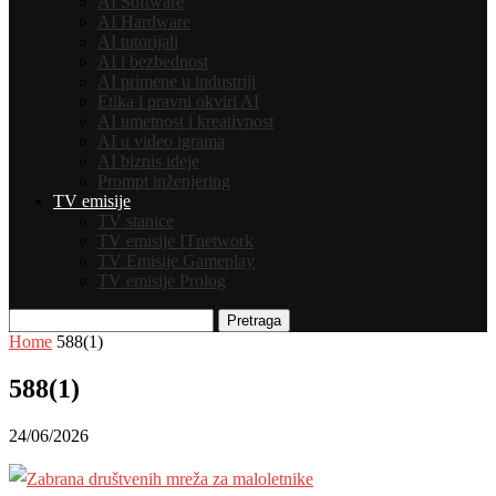
AI Software
AI Hardware
AI tutorijali
AI i bezbednost
AI primene u industriji
Etika i pravni okviri AI
AI umetnost i kreativnost
AI u video igrama
AI biznis ideje
Prompt inženjering
TV emisije
TV stanice
TV emisije ITnetwork
TV Emisije Gameplay
TV emisije Prolog
Pretraga
Home
588(1)
588(1)
24/06/2026