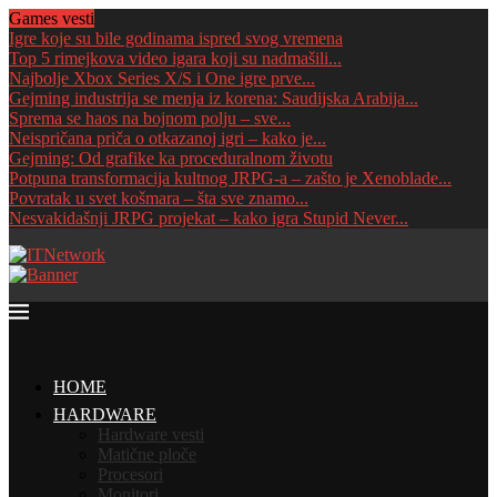
Games vesti
Igre koje su bile godinama ispred svog vremena
Top 5 rimejkova video igara koji su nadmašili...
Najbolje Xbox Series X/S i One igre prve...
Gejming industrija se menja iz korena: Saudijska Arabija...
Sprema se haos na bojnom polju – sve...
Neispričana priča o otkazanoj igri – kako je...
Gejming: Od grafike ka proceduralnom životu
Potpuna transformacija kultnog JRPG-a – zašto je Xenoblade...
Povratak u svet košmara – šta sve znamo...
Nesvakidašnji JRPG projekat – kako igra Stupid Never...
HOME
HARDWARE
Hardware vesti
Matične ploče
Procesori
Monitori