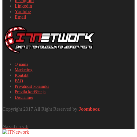
Instagram
Linkedin
Youtube
Email
O nama
Marketing
Kontakt
FAQ
Privatnost korisnika
Pravila korišćenja
Disclaimer
Copyright 2017 All Right Reserved by
Joombooz
Nazad na vrh