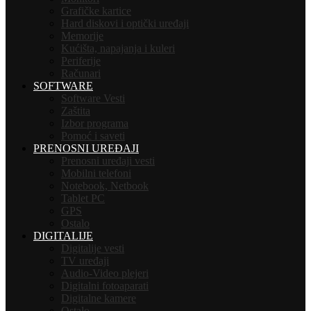
Grafičke kartice
Hard diskovi i optički uređaji
Memorije
Kućišta, napajanja i kuleri
Periferije
Računari
SOFTWARE
Software Vesti
Zaštita
Izbor programa
Pomoć i saveti
PRENOSNI UREĐAJI
Prenosni uređaji vesti
Mobilni telefoni
Notebook, Netbook
Tablet PC
GPS
Ostalo
DIGITALIJE
Digitalije vesti
TV uređaji
Audio-Video plejeri
Digitalni fotoaparati
Digitalne kamere
Ostalo