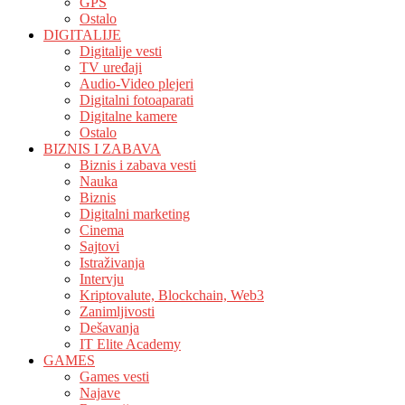
GPS
Ostalo
DIGITALIJE
Digitalije vesti
TV uređaji
Audio-Video plejeri
Digitalni fotoaparati
Digitalne kamere
Ostalo
BIZNIS I ZABAVA
Biznis i zabava vesti
Nauka
Biznis
Digitalni marketing
Cinema
Sajtovi
Istraživanja
Intervju
Kriptovalute, Blockchain, Web3
Zanimljivosti
Dešavanja
IT Elite Academy
GAMES
Games vesti
Najave