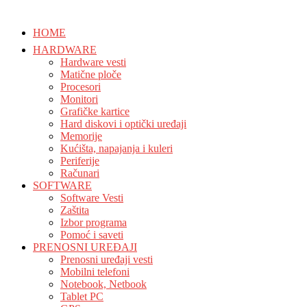
HOME
HARDWARE
Hardware vesti
Matične ploče
Procesori
Monitori
Grafičke kartice
Hard diskovi i optički uređaji
Memorije
Kućišta, napajanja i kuleri
Periferije
Računari
SOFTWARE
Software Vesti
Zaštita
Izbor programa
Pomoć i saveti
PRENOSNI UREĐAJI
Prenosni uređaji vesti
Mobilni telefoni
Notebook, Netbook
Tablet PC