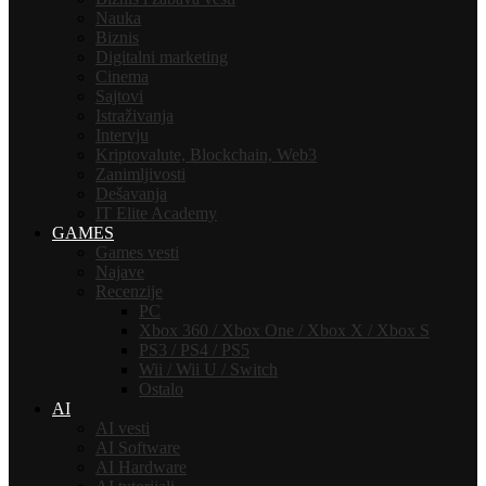
Nauka
Biznis
Digitalni marketing
Cinema
Sajtovi
Istraživanja
Intervju
Kriptovalute, Blockchain, Web3
Zanimljivosti
Dešavanja
IT Elite Academy
GAMES
Games vesti
Najave
Recenzije
PC
Xbox 360 / Xbox One / Xbox X / Xbox S
PS3 / PS4 / PS5
Wii / Wii U / Switch
Ostalo
AI
AI vesti
AI Software
AI Hardware