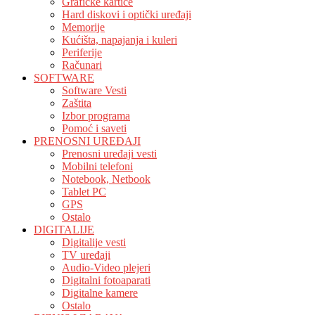
Grafičke kartice
Hard diskovi i optički uređaji
Memorije
Kućišta, napajanja i kuleri
Periferije
Računari
SOFTWARE
Software Vesti
Zaštita
Izbor programa
Pomoć i saveti
PRENOSNI UREĐAJI
Prenosni uređaji vesti
Mobilni telefoni
Notebook, Netbook
Tablet PC
GPS
Ostalo
DIGITALIJE
Digitalije vesti
TV uređaji
Audio-Video plejeri
Digitalni fotoaparati
Digitalne kamere
Ostalo