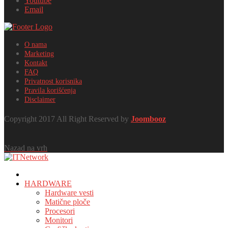
Youtube
Email
O nama
Marketing
Kontakt
FAQ
Privatnost korisnika
Pravila korišćenja
Disclaimer
Copyright 2017 All Right Reserved by
Joombooz
Nazad na vrh
HOME
HARDWARE
Hardware vesti
Matične ploče
Procesori
Monitori