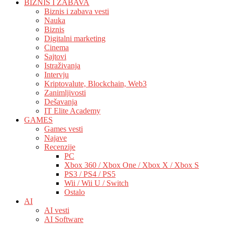
BIZNIS I ZABAVA
Biznis i zabava vesti
Nauka
Biznis
Digitalni marketing
Cinema
Sajtovi
Istraživanja
Intervju
Kriptovalute, Blockchain, Web3
Zanimljivosti
Dešavanja
IT Elite Academy
GAMES
Games vesti
Najave
Recenzije
PC
Xbox 360 / Xbox One / Xbox X / Xbox S
PS3 / PS4 / PS5
Wii / Wii U / Switch
Ostalo
AI
AI vesti
AI Software