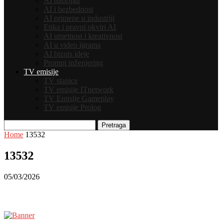
AI tutorijali
AI i bezbednost
AI primene u industriji
Etika i pravni okviri AI
AI umetnost i kreativnost
AI u video igrama
AI biznis ideje
Prompt inženjering
TV emisije
TV stanice
TV emisije ITnetwork
TV Emisije Gameplay
TV emisije Prolog
Pretraga
Home
13532
13532
05/03/2026