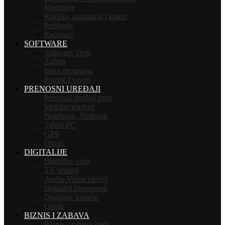
Memorije
Kućišta, napajanja i kuleri
Periferije
Računari
SOFTWARE
Software Vesti
Zaštita
Izbor programa
Pomoć i saveti
PRENOSNI UREĐAJI
Prenosni uređaji vesti
Mobilni telefoni
Notebook, Netbook
Tablet PC
GPS
Ostalo
DIGITALIJE
Digitalije vesti
TV uređaji
Audio-Video plejeri
Digitalni fotoaparati
Digitalne kamere
Ostalo
BIZNIS I ZABAVA
Biznis i zabava vesti