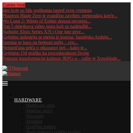
Games vesti
Igre koje su bile godinama ispred svog vremena
Phantom Blade Zero je zvanično završen: pretprodaja kreće...
Wo Long 2: Wings of Ember donosi otvoreni...
Top 5 rimejkova video igara koji su nadmašili...
Najbolje Xbox Series X/S i One igre prve...
Gejming industrija se menja iz korena: Saudijska Arabija...
Sprema se haos na bojnom polju – sve...
Neispričana priča o otkazanoj igri – kako je...
Gejming: Od grafike ka proceduralnom životu
Potpuna transformacija kultnog JRPG-a – zašto je Xenoblade...
HOME
HARDWARE
Hardware vesti
Matične ploče
Procesori
Monitori
Grafičke kartice
Hard diskovi i optički uređaji