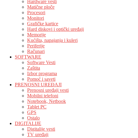
Hardware vesti
Matične ploče
Procesori
Monitori
Grafičke kartice
Hard diskovi i optički uređaji
Memorije
Kućišta, napajanja i kuleri
Periferije
Računari
SOFTWARE
Software Vesti
Zaštita
Izbor programa
Pomoć i saveti
PRENOSNI UREĐAJI
Prenosni uređaji vesti
Mobilni telefoni
Notebook, Netbook
Tablet PC
GPS
Ostalo
DIGITALIJE
Digitalije vesti
TV uređaji