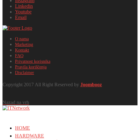
Instagram
Linkedin
Youtube
Email
O nama
Marketing
Kontakt
FAQ
Privatnost korisnika
Pravila korišćenja
Disclaimer
Copyright 2017 All Right Reserved by
Joombooz
Nazad na vrh
HOME
HARDWARE