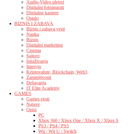
Audio-Video plejeri
Digitalni fotoaparati
Digitalne kamere
Ostalo
BIZNIS I ZABAVA
Biznis i zabava vesti
Nauka
Biznis
Digitalni marketing
Cinema
Sajtovi
Istraživanja
Intervju
Kriptovalute, Blockchain, Web3
Zanimljivosti
Dešavanja
IT Elite Academy
GAMES
Games vesti
Najave
Opisi
PC
Xbox 360 / Xbox One / Xbox X / Xbox S
PS3 / PS4 / PS5
Wii / Wii U / Switch