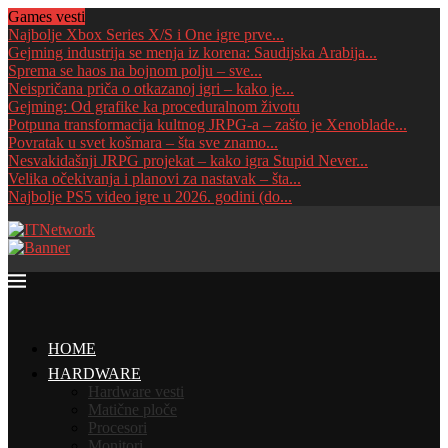
Games vesti
Najbolje Xbox Series X/S i One igre prve...
Gejming industrija se menja iz korena: Saudijska Arabija...
Sprema se haos na bojnom polju – sve...
Neispričana priča o otkazanoj igri – kako je...
Gejming: Od grafike ka proceduralnom životu
Potpuna transformacija kultnog JRPG-a – zašto je Xenoblade...
Povratak u svet košmara – šta sve znamo...
Nesvakidašnji JRPG projekat – kako igra Stupid Never...
Velika očekivanja i planovi za nastavak – šta...
Najbolje PS5 video igre u 2026. godini (do...
HOME
HARDWARE
Hardware vesti
Matične ploče
Procesori
Monitori