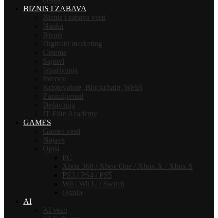
BIZNIS I ZABAVA
Biznis i zabava vesti
Nauka
Biznis
Digitalni marketing
Cinema
Sajtovi
Istraživanja
Intervju
Kriptovalute, Blockchain, Web3
Zanimljivosti
Dešavanja
IT Elite Academy
GAMES
Games vesti
Najave
Opisi
PC
Xbox 360 / Xbox One / Xbox X / Xbox S
PS3 / PS4 / PS5
Wii / Wii U / Switch
Ostalo
AI
AI vesti