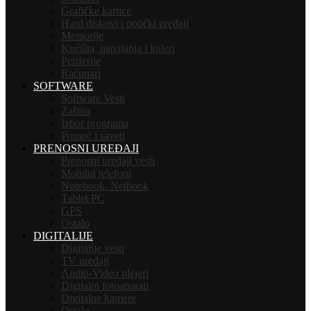
Grafičke kartice
Hard diskovi i optički uređaji
Memorije
Kućišta, napajanja i kuleri
Periferije
Računari
SOFTWARE
Software Vesti
Zaštita
Izbor programa
Pomoć i saveti
PRENOSNI UREĐAJI
Prenosni uređaji vesti
Mobilni telefoni
Notebook, Netbook
Tablet PC
GPS
Ostalo
DIGITALIJE
Digitalije vesti
TV uređaji
Audio-Video plejeri
Digitalni fotoaparati
Digitalne kamere
Ostalo