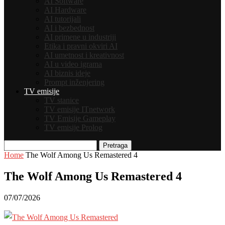
AI Software
AI Hardware
AI tutorijali
AI i bezbednost
AI primene u industriji
Etika i pravni okviri AI
AI umetnost i kreativnost
AI u video igrama
AI biznis ideje
Prompt inženjering
TV emisije
TV stanice
TV emisije ITnetwork
TV Emisije Gameplay
TV emisije Prolog
Pretraga
Home
The Wolf Among Us Remastered 4
The Wolf Among Us Remastered 4
07/07/2026