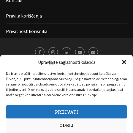
Kontakt
Pravila korišćenja
Privatnost korisnika
Upravljajte saglasnosti kolačića
Da bismo pružili najbolje iskustvo, koristimo tehnologije poput kolačića za
čuvanje i/ili pristup informacijama o uređaju. Saglasnost sa ovim tehnologijama
će nam omogućiti da obrađujemo podatke kao što su ponašanje pri pregledanju
ili jedinstveni ID-ovi na ovoj veb lokaciji. Nepristanak ili povlačenje saglasnosti
može negativno uticati na određene karakteristike i funkcije.
PRIHVATI
O nama
Marketing
Kontakt
FAQ
Privatnost korisnika
ODBIJ
Pravila korišćenja
Disclaimer