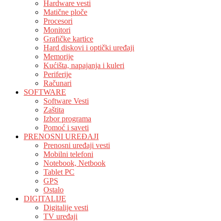
Hardware vesti
Matične ploče
Procesori
Monitori
Grafičke kartice
Hard diskovi i optički uređaji
Memorije
Kućišta, napajanja i kuleri
Periferije
Računari
SOFTWARE
Software Vesti
Zaštita
Izbor programa
Pomoć i saveti
PRENOSNI UREĐAJI
Prenosni uređaji vesti
Mobilni telefoni
Notebook, Netbook
Tablet PC
GPS
Ostalo
DIGITALIJE
Digitalije vesti
TV uređaji