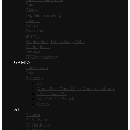
Nauka
Biznis
Digitalni marketing
Cinema
Sajtovi
Istraživanja
Intervju
Kriptovalute, Blockchain, Web3
Zanimljivosti
Dešavanja
IT Elite Academy
GAMES
Games vesti
Najave
Recenzije
PC
Xbox 360 / Xbox One / Xbox X / Xbox S
PS3 / PS4 / PS5
Wii / Wii U / Switch
Ostalo
AI
AI vesti
AI Software
AI Hardware