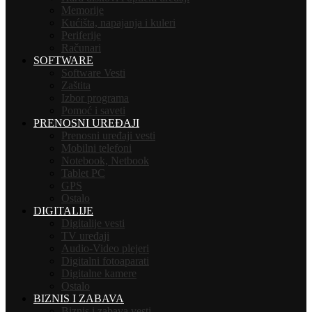
Memorije
Kućišta, napajanja i kuleri
Periferije
Računari
SOFTWARE
Software Vesti
Zaštita
Izbor programa
Pomoć i saveti
PRENOSNI UREĐAJI
Prenosni uređaji vesti
Mobilni telefoni
Notebook, Netbook
Tablet PC
GPS
Ostalo
DIGITALIJE
Digitalije vesti
TV uređaji
Audio-Video plejeri
Digitalni fotoaparati
Digitalne kamere
Ostalo
BIZNIS I ZABAVA
Biznis i zabava vesti