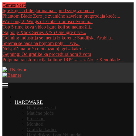
Games vesti
Igre koje su bile godinama ispred svog vremena
Phantom Blade Zero je zvanično završen: pretprodaja kreće...
Wo Long 2: Wings of Ember donosi otvoreni...
Top 5 rimejkova video igara koji su nadmašili...
Najbolje Xbox Series X/S i One igre prve...
Gejming industrija se menja iz korena: Saudijska Arabija...
Sprema se haos na bojnom polju – sve...
Neispričana priča o otkazanoj igri – kako je...
Gejming: Od grafike ka proceduralnom životu
Potpuna transformacija kultnog JRPG-a – zašto je Xenoblade...
HOME
HARDWARE
Hardware vesti
Matične ploče
Procesori
Monitori
Grafičke kartice
Hard diskovi i optički uređaji