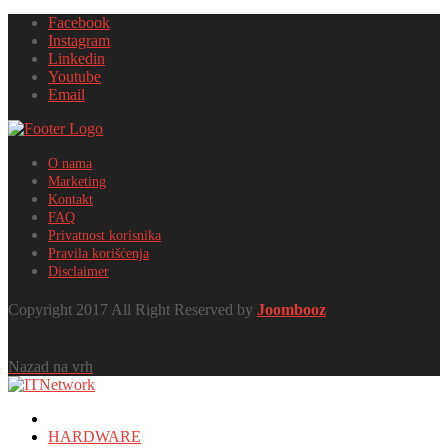
Facebook
Instagram
Linkedin
Youtube
Email
O nama
Marketing
Kontakt
FAQ
Privatnost korisnika
Pravila korišćenja
Disclaimer
Copyright 2017 All Right Reserved by
Joombooz
Nazad na vrh
HOME
HARDWARE