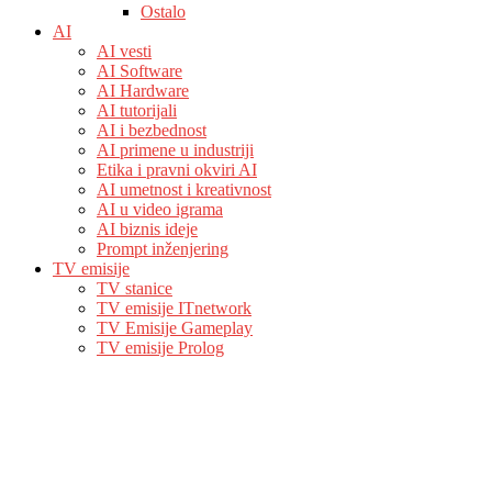
Ostalo
AI
AI vesti
AI Software
AI Hardware
AI tutorijali
AI i bezbednost
AI primene u industriji
Etika i pravni okviri AI
AI umetnost i kreativnost
AI u video igrama
AI biznis ideje
Prompt inženjering
TV emisije
TV stanice
TV emisije ITnetwork
TV Emisije Gameplay
TV emisije Prolog