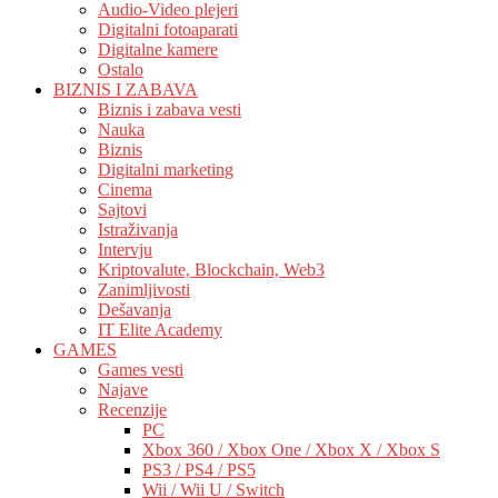
Audio-Video plejeri
Digitalni fotoaparati
Digitalne kamere
Ostalo
BIZNIS I ZABAVA
Biznis i zabava vesti
Nauka
Biznis
Digitalni marketing
Cinema
Sajtovi
Istraživanja
Intervju
Kriptovalute, Blockchain, Web3
Zanimljivosti
Dešavanja
IT Elite Academy
GAMES
Games vesti
Najave
Recenzije
PC
Xbox 360 / Xbox One / Xbox X / Xbox S
PS3 / PS4 / PS5
Wii / Wii U / Switch