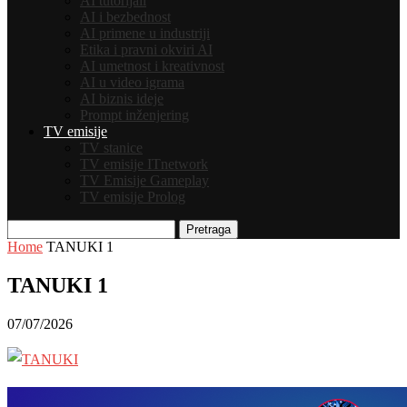
AI tutorijali
AI i bezbednost
AI primene u industriji
Etika i pravni okviri AI
AI umetnost i kreativnost
AI u video igrama
AI biznis ideje
Prompt inženjering
TV emisije
TV stanice
TV emisije ITnetwork
TV Emisije Gameplay
TV emisije Prolog
Pretraga
Home
TANUKI 1
TANUKI 1
07/07/2026