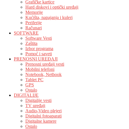
Grafičke kartice
Hard diskovi i optički uređaji
Memorije
Kućišta, napajanja i kuleri
Periferije
Računari
SOFTWARE
Software Vesti
Zaštita
Izbor programa
Pomoć i saveti
PRENOSNI UREĐAJI
Prenosni uređaji vesti
Mobilni telefoni
Notebook, Netbook
Tablet PC
GPS
Ostalo
DIGITALIJE
Digitalije vesti
TV uređaji
Audio-Video plejeri
Digitalni fotoaparati
Digitalne kamere
Ostalo