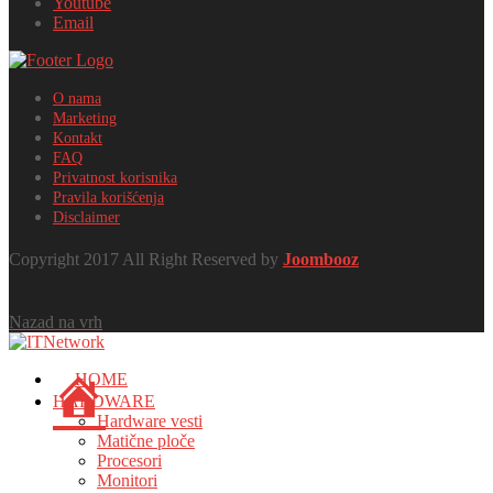
Youtube
Email
O nama
Marketing
Kontakt
FAQ
Privatnost korisnika
Pravila korišćenja
Disclaimer
Copyright 2017 All Right Reserved by
Joombooz
Nazad na vrh
HOME
HARDWARE
Hardware vesti
Matične ploče
Procesori
Monitori