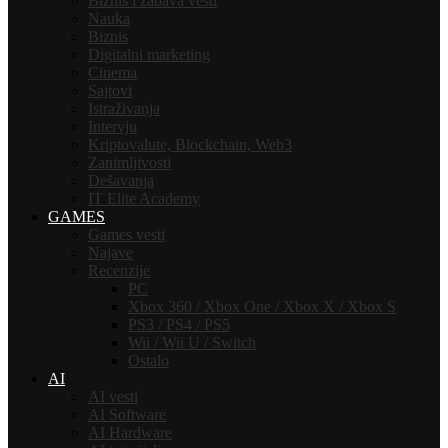
Biznis i zabava vesti
Nauka
Biznis
Digitalni marketing
Cinema
Sajtovi
Istraživanja
Intervju
Kriptovalute, Blockchain, Web3
Zanimljivosti
Dešavanja
IT Elite Academy
GAMES
Games vesti
Najave
Recenzije
PC
Xbox 360 / Xbox One / Xbox X / Xbox S
PS3 / PS4 / PS5
Wii / Wii U / Switch
Ostalo
AI
AI vesti
AI Software
AI Hardware