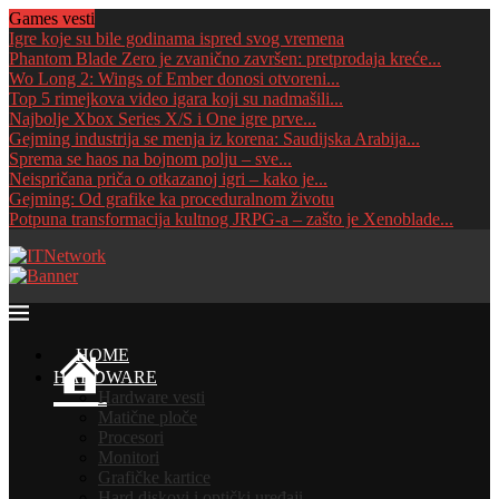
Games vesti
Igre koje su bile godinama ispred svog vremena
Phantom Blade Zero je zvanično završen: pretprodaja kreće...
Wo Long 2: Wings of Ember donosi otvoreni...
Top 5 rimejkova video igara koji su nadmašili...
Najbolje Xbox Series X/S i One igre prve...
Gejming industrija se menja iz korena: Saudijska Arabija...
Sprema se haos na bojnom polju – sve...
Neispričana priča o otkazanoj igri – kako je...
Gejming: Od grafike ka proceduralnom životu
Potpuna transformacija kultnog JRPG-a – zašto je Xenoblade...
HOME
HARDWARE
Hardware vesti
Matične ploče
Procesori
Monitori
Grafičke kartice
Hard diskovi i optički uređaji