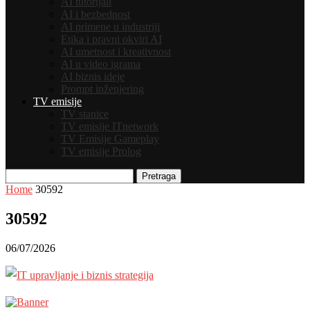
AI tutorijali
AI i bezbednost
AI primene u industriji
Etika i pravni okviri AI
AI umetnost i kreativnost
AI u video igrama
AI biznis ideje
Prompt inženjering
TV emisije
TV stanice
TV emisije ITnetwork
TV Emisije Gameplay
TV emisije Prolog
Pretraga
Home
30592
30592
06/07/2026