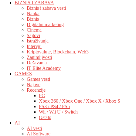
BIZNIS I ZABAVA
Biznis i zabava vesti
Nauka
Biznis
Digitalni marketing
Cinema
Sajtovi
Istraživanja
Intervju
Kriptovalute, Blockchain, Web3
Zanimljivosti
Dešavanja
IT Elite Academy
GAMES
Games vesti
Najave
Recenzije
PC
Xbox 360 / Xbox One / Xbox X / Xbox S
PS3 / PS4 / PS5
Wii / Wii U / Switch
Ostalo
AI
AI vesti
AI Software