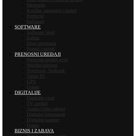
Memorije
Kućišta, napajanja i kuleri
Periferije
Računari
SOFTWARE
Software Vesti
Zaštita
Izbor programa
Pomoć i saveti
PRENOSNI UREĐAJI
Prenosni uređaji vesti
Mobilni telefoni
Notebook, Netbook
Tablet PC
GPS
Ostalo
DIGITALIJE
Digitalije vesti
TV uređaji
Audio-Video plejeri
Digitalni fotoaparati
Digitalne kamere
Ostalo
BIZNIS I ZABAVA