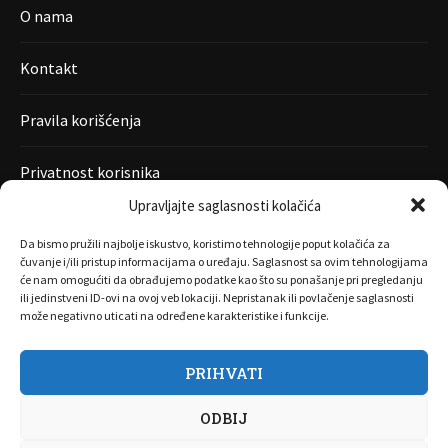
O nama
Kontakt
Pravila korišćenja
Privatnost korisnika
Upravljajte saglasnosti kolačića
Da bismo pružili najbolje iskustvo, koristimo tehnologije poput kolačića za
čuvanje i/ili pristup informacijama o uređaju. Saglasnost sa ovim tehnologijama
će nam omogućiti da obrađujemo podatke kao što su ponašanje pri pregledanju
ili jedinstveni ID-ovi na ovoj veb lokaciji. Nepristanak ili povlačenje saglasnosti
može negativno uticati na određene karakteristike i funkcije.
PRIHVATI
O nama
Marketing
Kontakt
FAQ
Privatnost korisnika
ODBIJ
Pravila korišćenja
Disclaimer