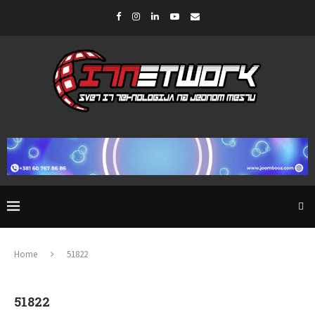
Home
51822
51822