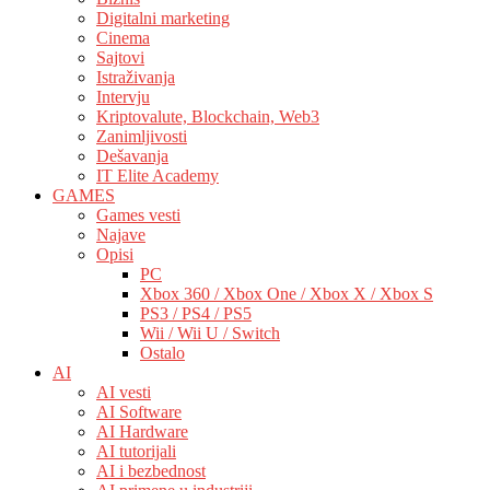
Digitalni marketing
Cinema
Sajtovi
Istraživanja
Intervju
Kriptovalute, Blockchain, Web3
Zanimljivosti
Dešavanja
IT Elite Academy
GAMES
Games vesti
Najave
Opisi
PC
Xbox 360 / Xbox One / Xbox X / Xbox S
PS3 / PS4 / PS5
Wii / Wii U / Switch
Ostalo
AI
AI vesti
AI Software
AI Hardware
AI tutorijali
AI i bezbednost