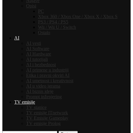
Najave
Opisi
PC
Xbox 360 / Xbox One / Xbox X / Xbox S
PS3 / PS4 / PS5
Wii / Wii U / Switch
Ostalo
AI
AI vesti
AI Software
AI Hardware
AI tutorijali
AI i bezbednost
AI primene u industriji
Etika i pravni okviri AI
AI umetnost i kreativnost
AI u video igrama
AI biznis ideje
Prompt inženjering
TV emisije
TV stanice
TV emisije ITnetwork
TV Emisije Gameplay
TV emisije Prolog