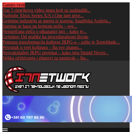
Games vesti
Top 5 rimejkova video igara koji su nadmašili...
Najbolje Xbox Series X/S i One igre prve...
Gejming industrija se menja iz korena: Saudijska Arabija...
Sprema se haos na bojnom polju – sve...
Neispričana priča o otkazanoj igri – kako je...
Gejming: Od grafike ka proceduralnom životu
Potpuna transformacija kultnog JRPG-a – zašto je Xenoblade...
Povratak u svet košmara – šta sve znamo...
Nesvakidašnji JRPG projekat – kako igra Stupid Never...
Velika očekivanja i planovi za nastavak – šta...