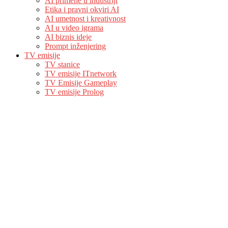
AI primene u industriji
Etika i pravni okviri AI
AI umetnost i kreativnost
AI u video igrama
AI biznis ideje
Prompt inženjering
TV emisije
TV stanice
TV emisije ITnetwork
TV Emisije Gameplay
TV emisije Prolog