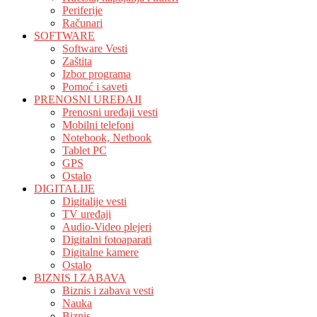
Periferije
Računari
SOFTWARE
Software Vesti
Zaštita
Izbor programa
Pomoć i saveti
PRENOSNI UREĐAJI
Prenosni uređaji vesti
Mobilni telefoni
Notebook, Netbook
Tablet PC
GPS
Ostalo
DIGITALIJE
Digitalije vesti
TV uređaji
Audio-Video plejeri
Digitalni fotoaparati
Digitalne kamere
Ostalo
BIZNIS I ZABAVA
Biznis i zabava vesti
Nauka
Biznis