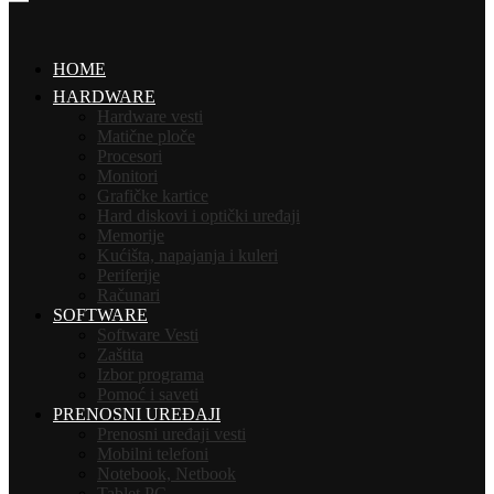
HOME
HARDWARE
Hardware vesti
Matične ploče
Procesori
Monitori
Grafičke kartice
Hard diskovi i optički uređaji
Memorije
Kućišta, napajanja i kuleri
Periferije
Računari
SOFTWARE
Software Vesti
Zaštita
Izbor programa
Pomoć i saveti
PRENOSNI UREĐAJI
Prenosni uređaji vesti
Mobilni telefoni
Notebook, Netbook
Tablet PC