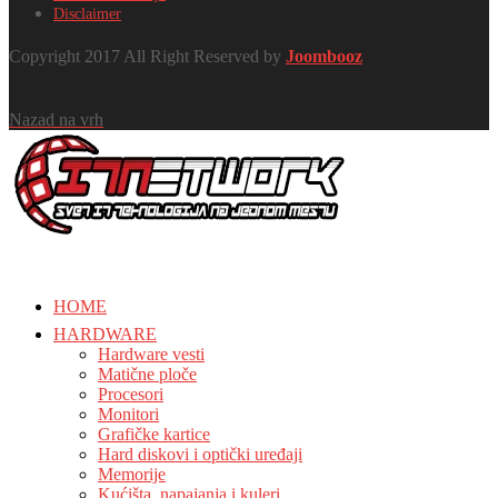
Disclaimer
Copyright 2017 All Right Reserved by
Joombooz
Nazad na vrh
HOME
HARDWARE
Hardware vesti
Matične ploče
Procesori
Monitori
Grafičke kartice
Hard diskovi i optički uređaji
Memorije
Kućišta, napajanja i kuleri