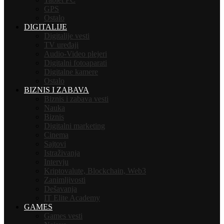
GPS
Ostalo
DIGITALIJE
Digitalije vesti
TV uređaji
Audio-Video plejeri
Digitalni fotoaparati
Digitalne kamere
Ostalo
BIZNIS I ZABAVA
Biznis i zabava vesti
Nauka
Biznis
Digitalni marketing
Cinema
Sajtovi
Istraživanja
Intervju
Kriptovalute, Blockchain, Web3
Zanimljivosti
Dešavanja
IT Elite Academy
GAMES
Games vesti