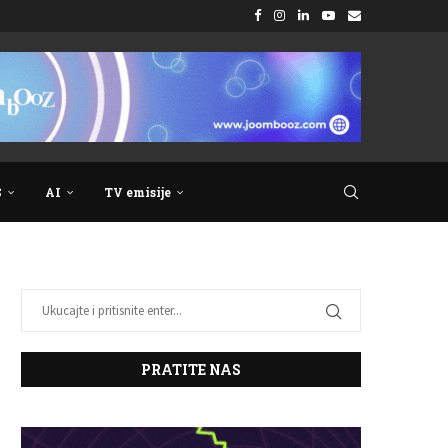
S
AI
TV emisije
PRATITE NAS