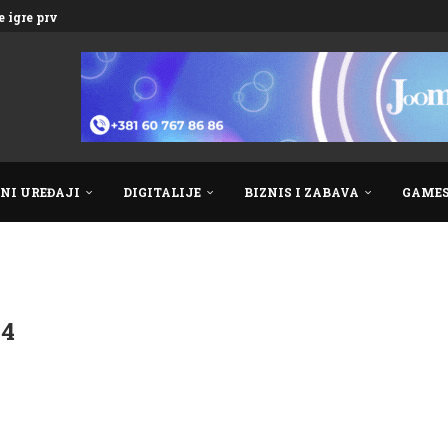
 igre prve...
NI UREĐAJI
DIGITALIJE
BIZNIS I ZABAVA
GAME
 4