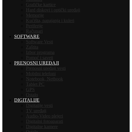
Grafičke kartice
Hard diskovi i optički uređaji
Memorije
Kućišta, napajanja i kuleri
Periferije
Računari
SOFTWARE
Software Vesti
Zaštita
Izbor programa
Pomoć i saveti
PRENOSNI UREĐAJI
Prenosni uređaji vesti
Mobilni telefoni
Notebook, Netbook
Tablet PC
GPS
Ostalo
DIGITALIJE
Digitalije vesti
TV uređaji
Audio-Video plejeri
Digitalni fotoaparati
Digitalne kamere
Ostalo