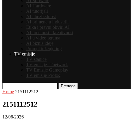
AI Software
AI Hardware
AI tutorijali
AI i bezbednost
AI primene u industriji
Etika i pravni okviri AI
AI umetnost i kreativnost
AI u video igrama
AI biznis ideje
Prompt inženjering
TV emisije
TV stanice
TV emisije ITnetwork
TV Emisije Gameplay
TV emisije Prolog
Pretraga
Home
2151112512
2151112512
12/06/2026