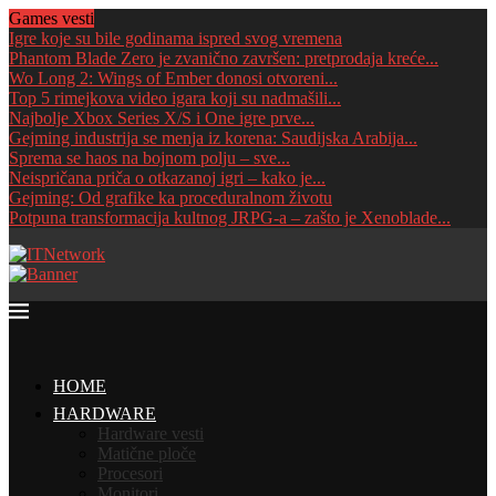
Games vesti
Igre koje su bile godinama ispred svog vremena
Phantom Blade Zero je zvanično završen: pretprodaja kreće...
Wo Long 2: Wings of Ember donosi otvoreni...
Top 5 rimejkova video igara koji su nadmašili...
Najbolje Xbox Series X/S i One igre prve...
Gejming industrija se menja iz korena: Saudijska Arabija...
Sprema se haos na bojnom polju – sve...
Neispričana priča o otkazanoj igri – kako je...
Gejming: Od grafike ka proceduralnom životu
Potpuna transformacija kultnog JRPG-a – zašto je Xenoblade...
HOME
HARDWARE
Hardware vesti
Matične ploče
Procesori
Monitori