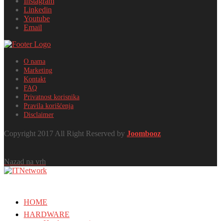
Instagram
Linkedin
Youtube
Email
O nama
Marketing
Kontakt
FAQ
Privatnost korisnika
Pravila korišćenja
Disclaimer
Copyright 2017 All Right Reserved by
Joombooz
Nazad na vrh
HOME
HARDWARE