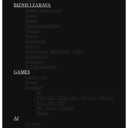
BIZNIS I ZABAVA
Biznis i zabava vesti
Nauka
Biznis
Digitalni marketing
Cinema
Sajtovi
Istraživanja
Intervju
Kriptovalute, Blockchain, Web3
Zanimljivosti
Dešavanja
IT Elite Academy
GAMES
Games vesti
Najave
Recenzije
PC
Xbox 360 / Xbox One / Xbox X / Xbox S
PS3 / PS4 / PS5
Wii / Wii U / Switch
Ostalo
AI
AI vesti