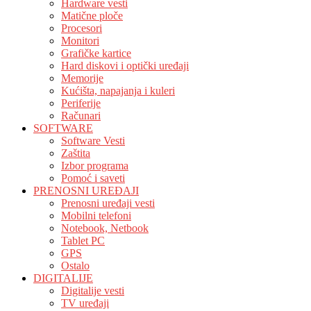
Hardware vesti
Matične ploče
Procesori
Monitori
Grafičke kartice
Hard diskovi i optički uređaji
Memorije
Kućišta, napajanja i kuleri
Periferije
Računari
SOFTWARE
Software Vesti
Zaštita
Izbor programa
Pomoć i saveti
PRENOSNI UREĐAJI
Prenosni uređaji vesti
Mobilni telefoni
Notebook, Netbook
Tablet PC
GPS
Ostalo
DIGITALIJE
Digitalije vesti
TV uređaji