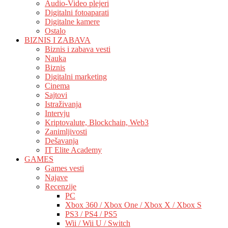
Audio-Video plejeri
Digitalni fotoaparati
Digitalne kamere
Ostalo
BIZNIS I ZABAVA
Biznis i zabava vesti
Nauka
Biznis
Digitalni marketing
Cinema
Sajtovi
Istraživanja
Intervju
Kriptovalute, Blockchain, Web3
Zanimljivosti
Dešavanja
IT Elite Academy
GAMES
Games vesti
Najave
Recenzije
PC
Xbox 360 / Xbox One / Xbox X / Xbox S
PS3 / PS4 / PS5
Wii / Wii U / Switch