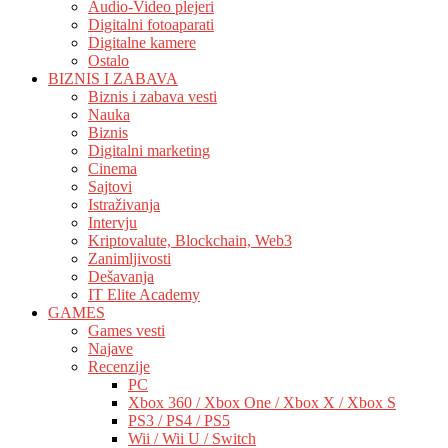
Audio-Video plejeri
Digitalni fotoaparati
Digitalne kamere
Ostalo
BIZNIS I ZABAVA
Biznis i zabava vesti
Nauka
Biznis
Digitalni marketing
Cinema
Sajtovi
Istraživanja
Intervju
Kriptovalute, Blockchain, Web3
Zanimljivosti
Dešavanja
IT Elite Academy
GAMES
Games vesti
Najave
Recenzije
PC
Xbox 360 / Xbox One / Xbox X / Xbox S
PS3 / PS4 / PS5
Wii / Wii U / Switch