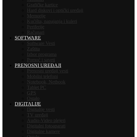
Grafičke kartice
Hard diskovi i optički uređaji
Memorije
Kućišta, napajanja i kuleri
Periferije
Računari
SOFTWARE
Software Vesti
Zaštita
Izbor programa
Pomoć i saveti
PRENOSNI UREĐAJI
Prenosni uređaji vesti
Mobilni telefoni
Notebook, Netbook
Tablet PC
GPS
Ostalo
DIGITALIJE
Digitalije vesti
TV uređaji
Audio-Video plejeri
Digitalni fotoaparati
Digitalne kamere
Ostalo