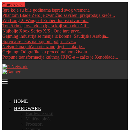
Games vesti
Igre koje su bile godinama ispred svog vremena
Phantom Blade Zero je zvanično završen: pretprodaja kreće...
Wo Long 2: Wings of Ember donosi otvoreni...
Top 5 rimejkova video igara koji su nadmašili...
Najbolje Xbox Series X/S i One igre prve...
Gejming industrija se menja iz korena: Saudijska Arabija...
Sprema se haos na bojnom polju – sve...
Neispričana priča o otkazanoj igri – kako je...
Gejming: Od grafike ka proceduralnom životu
Potpuna transformacija kultnog JRPG-a – zašto je Xenoblade...
HOME
HARDWARE
Hardware vesti
Matične ploče
Procesori
Monitori