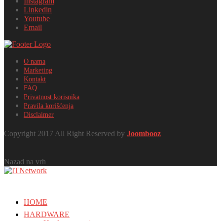
Instagram
Linkedin
Youtube
Email
O nama
Marketing
Kontakt
FAQ
Privatnost korisnika
Pravila korišćenja
Disclaimer
Copyright 2017 All Right Reserved by
Joombooz
Nazad na vrh
HOME
HARDWARE