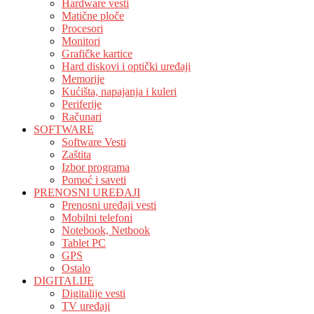
Hardware vesti
Matične ploče
Procesori
Monitori
Grafičke kartice
Hard diskovi i optički uređaji
Memorije
Kućišta, napajanja i kuleri
Periferije
Računari
SOFTWARE
Software Vesti
Zaštita
Izbor programa
Pomoć i saveti
PRENOSNI UREĐAJI
Prenosni uređaji vesti
Mobilni telefoni
Notebook, Netbook
Tablet PC
GPS
Ostalo
DIGITALIJE
Digitalije vesti
TV uređaji