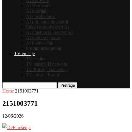
AI Software
AI Hardware
AI tutorijali
AI i bezbednost
AI primene u industriji
Etika i pravni okviri AI
AI umetnost i kreativnost
AI u video igrama
AI biznis ideje
Prompt inženjering
TV emisije
TV stanice
TV emisije ITnetwork
TV Emisije Gameplay
TV emisije Prolog
Pretraga
Home
2151003771
2151003771
12/06/2026