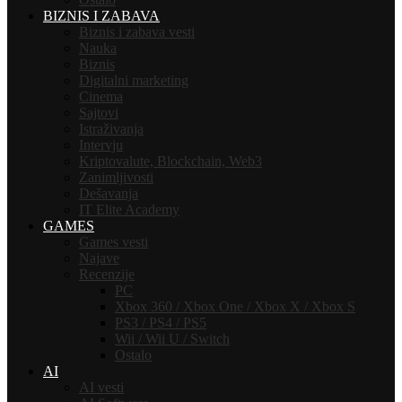
BIZNIS I ZABAVA
Biznis i zabava vesti
Nauka
Biznis
Digitalni marketing
Cinema
Sajtovi
Istraživanja
Intervju
Kriptovalute, Blockchain, Web3
Zanimljivosti
Dešavanja
IT Elite Academy
GAMES
Games vesti
Najave
Recenzije
PC
Xbox 360 / Xbox One / Xbox X / Xbox S
PS3 / PS4 / PS5
Wii / Wii U / Switch
Ostalo
AI
AI vesti