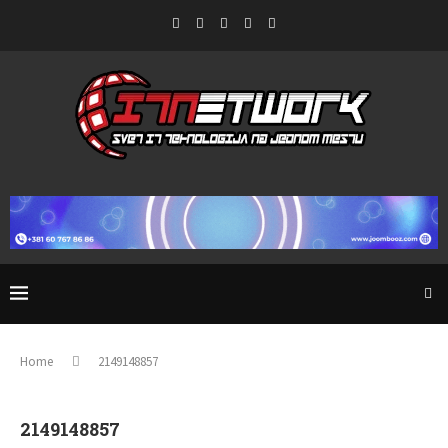
Home
2149148857
2149148857