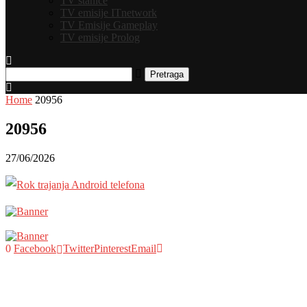
TV stanice
TV emisije ITnetwork
TV Emisije Gameplay
TV emisije Prolog
Pretraga
Home
20956
20956
27/06/2026
0
Facebook
Twitter
Pinterest
Email