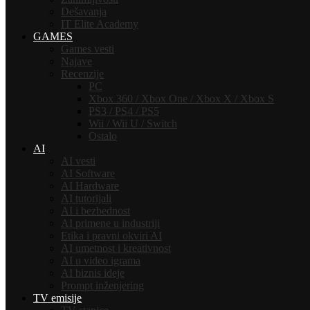
Dešavanja
IT Elite Academy
GAMES
Games vesti
Najave
Recenzije
PC
Xbox 360 / Xbox One / Xbox X / Xbox S
PS3 / PS4 / PS5
Wii / Wii U / Switch
Ostalo
AI
AI vesti
AI Software
AI Hardware
AI tutorijali
AI i bezbednost
AI primene u industriji
Etika i pravni okviri AI
AI umetnost i kreativnost
AI u video igrama
AI biznis ideje
Prompt inženjering
TV emisije