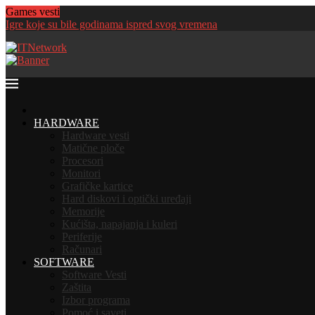
Games vesti
Igre koje su bile godinama ispred svog vremena
HOME
HARDWARE
Hardware vesti
Matične ploče
Procesori
Monitori
Grafičke kartice
Hard diskovi i optički uređaji
Memorije
Kućišta, napajanja i kuleri
Periferije
Računari
SOFTWARE
Software Vesti
Zaštita
Izbor programa
Pomoć i saveti