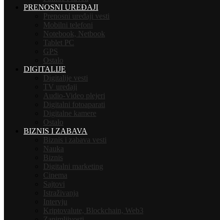
PRENOSNI UREĐAJI
Prenosni uređaji vesti
Mobilni telefoni
Notebook, Netbook
Tablet PC
GPS
Ostalo
DIGITALIJE
Digitalije vesti
TV uređaji
Audio-Video plejeri
Digitalni fotoaparati
Digitalne kamere
Ostalo
BIZNIS I ZABAVA
Biznis i zabava vesti
Nauka
Biznis
Digitalni marketing
Cinema
Sajtovi
Istraživanja
Intervju
Kriptovalute, Blockchain, Web3
Zanimljivosti