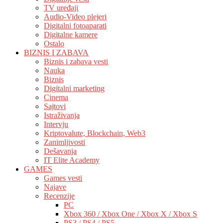
TV uređaji
Audio-Video plejeri
Digitalni fotoaparati
Digitalne kamere
Ostalo
BIZNIS I ZABAVA
Biznis i zabava vesti
Nauka
Biznis
Digitalni marketing
Cinema
Sajtovi
Istraživanja
Intervju
Kriptovalute, Blockchain, Web3
Zanimljivosti
Dešavanja
IT Elite Academy
GAMES
Games vesti
Najave
Recenzije
PC
Xbox 360 / Xbox One / Xbox X / Xbox S
PS3 / PS4 / PS5