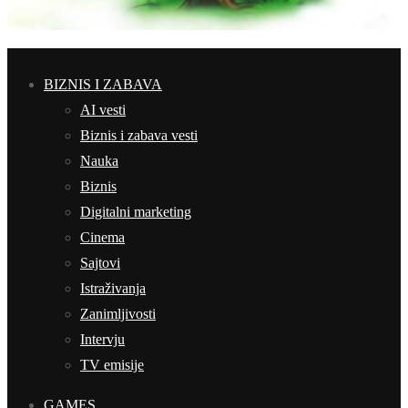
BIZNIS I ZABAVA
AI vesti
Biznis i zabava vesti
Nauka
Biznis
Digitalni marketing
Cinema
Sajtovi
Istraživanja
Zanimljivosti
Intervju
TV emisije
GAMES