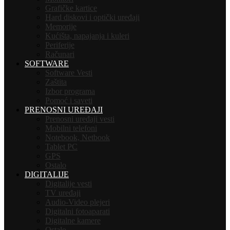
Grafičke kartice
Hard diskovi i optički uređaji
Memorije
Kućišta, napajanja i kuleri
Periferije
Računari
SOFTWARE
Software Vesti
Zaštita
Izbor programa
Pomoć i saveti
PRENOSNI UREĐAJI
Prenosni uređaji vesti
Mobilni telefoni
Notebook, Netbook
Tablet PC
GPS
Ostalo
DIGITALIJE
Digitalije vesti
TV uređaji
Audio-Video plejeri
Digitalni fotoaparati
Digitalne kamere
Ostalo