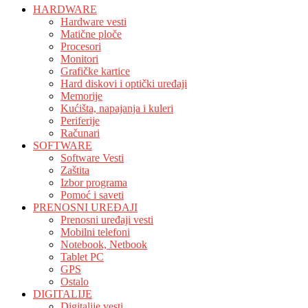
HARDWARE
Hardware vesti
Matične ploče
Procesori
Monitori
Grafičke kartice
Hard diskovi i optički uređaji
Memorije
Kućišta, napajanja i kuleri
Periferije
Računari
SOFTWARE
Software Vesti
Zaštita
Izbor programa
Pomoć i saveti
PRENOSNI UREĐAJI
Prenosni uređaji vesti
Mobilni telefoni
Notebook, Netbook
Tablet PC
GPS
Ostalo
DIGITALIJE
Digitalije vesti