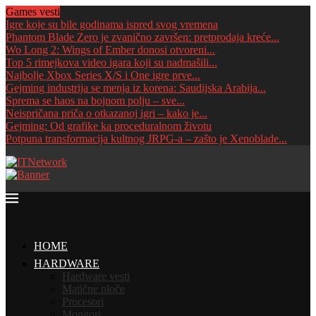
Games vesti
Igre koje su bile godinama ispred svog vremena
Phantom Blade Zero je zvanično završen: pretprodaja kreće...
Wo Long 2: Wings of Ember donosi otvoreni...
Top 5 rimejkova video igara koji su nadmašili...
Najbolje Xbox Series X/S i One igre prve...
Gejming industrija se menja iz korena: Saudijska Arabija...
Sprema se haos na bojnom polju – sve...
Neispričana priča o otkazanoj igri – kako je...
Gejming: Od grafike ka proceduralnom životu
Potpuna transformacija kultnog JRPG-a – zašto je Xenoblade...
HOME
HARDWARE
Hardware vesti
Matične ploče
Procesori
Monitori