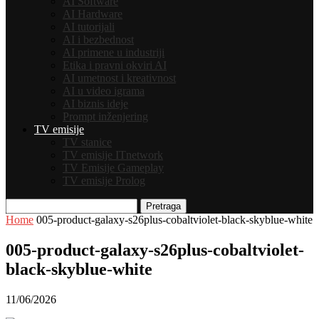
AI Software
AI Hardware
AI tutorijali
AI i bezbednost
AI primene u industriji
Etika i pravni okviri AI
AI umetnost i kreativnost
AI u video igrama
AI biznis ideje
Prompt inženjering
TV emisije
TV stanice
TV emisije ITnetwork
TV Emisije Gameplay
TV emisije Prolog
Pretraga
Home
005-product-galaxy-s26plus-cobaltviolet-black-skyblue-white
005-product-galaxy-s26plus-cobaltviolet-
black-skyblue-white
11/06/2026