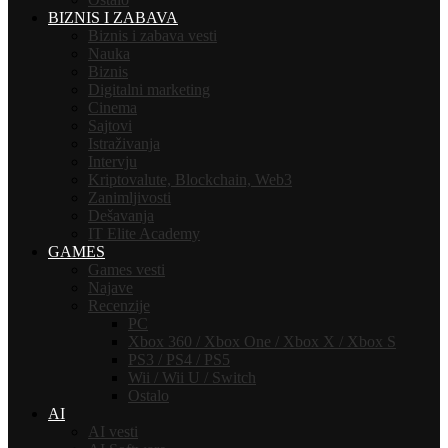
BIZNIS I ZABAVA
Biznis i zabava vesti
Nauka
Biznis
Digitalni marketing
Cinema
Sajtovi
Istraživanja
Intervju
Kriptovalute, Blockchain, Web3
Zanimljivosti
Dešavanja
IT Elite Academy
GAMES
Games vesti
Najave
Recenzije
PC
Xbox 360 / Xbox One / Xbox X / Xbox S
PS3 / PS4 / PS5
Wii / Wii U / Switch
Ostalo
AI
AI vesti