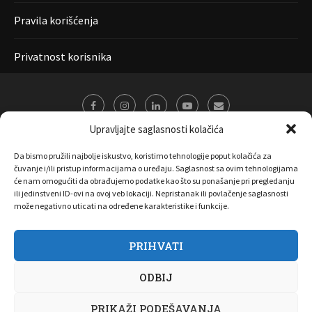
Pravila korišćenja
Privatnost korisnika
Upravljajte saglasnosti kolačića
Da bismo pružili najbolje iskustvo, koristimo tehnologije poput kolačića za
čuvanje i/ili pristup informacijama o uređaju. Saglasnost sa ovim tehnologijama
će nam omogućiti da obrađujemo podatke kao što su ponašanje pri pregledanju
ili jedinstveni ID-ovi na ovoj veb lokaciji. Nepristanak ili povlačenje saglasnosti
može negativno uticati na određene karakteristike i funkcije.
PRIHVATI
O nama
Marketing
Kontakt
FAQ
Privatnost korisnika
ODBIJ
Pravila korišćenja
Disclaimer
Copyright 2017 All Right Reserved by
Joombooz
PRIKAŽI PODEŠAVANJA