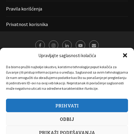
Pravila korišćenja
Privatnost korisnika
Upravljajte saglasnosti kolačića
Da bismo pružili najbolje iskustvo, koristimo tehnologije poput kolačića za
čuvanje i/ili pristup informacijama o uređaju. Saglasnost sa ovim tehnologijama
će nam omogućiti da obrađujemo podatke kao što su ponašanje pri pregledanju
ili jedinstveni ID-ovi na ovoj veb lokaciji. Nepristanak ili povlačenje saglasnosti
može negativno uticati na određene karakteristike i funkcije.
PRIHVATI
O nama
Marketing
Kontakt
FAQ
Privatnost korisnika
ODBIJ
Pravila korišćenja
Disclaimer
Copyright 2017 All Right Reserved by
Joombooz
PRIKAŽI PODEŠAVANJA