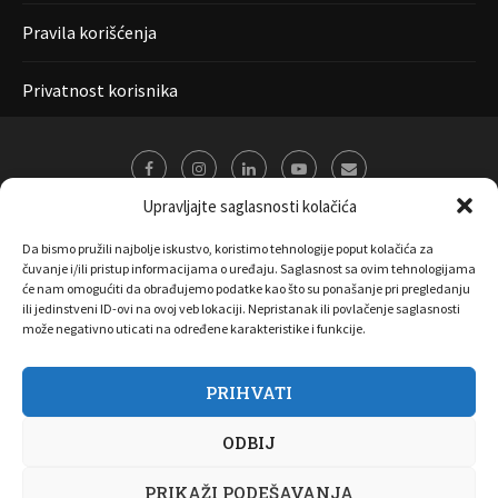
Pravila korišćenja
Privatnost korisnika
Upravljajte saglasnosti kolačića
Da bismo pružili najbolje iskustvo, koristimo tehnologije poput kolačića za
čuvanje i/ili pristup informacijama o uređaju. Saglasnost sa ovim tehnologijama
će nam omogućiti da obrađujemo podatke kao što su ponašanje pri pregledanju
ili jedinstveni ID-ovi na ovoj veb lokaciji. Nepristanak ili povlačenje saglasnosti
može negativno uticati na određene karakteristike i funkcije.
PRIHVATI
O nama
Marketing
Kontakt
FAQ
Privatnost korisnika
ODBIJ
Pravila korišćenja
Disclaimer
Copyright 2017 All Right Reserved by
Joombooz
PRIKAŽI PODEŠAVANJA