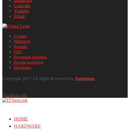
Instagram
Linkedin
Youtube
Email
O nama
Marketing
Kontakt
FAQ
Privatnost korisnika
Pravila korišćenja
Disclaimer
Copyright 2017 All Right Reserved by
Joombooz
Nazad na vrh
HOME
HARDWARE