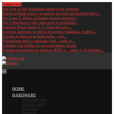
Games vesti
Igre koje su bile godinama ispred svog vremena
Phantom Blade Zero je zvanično završen: pretprodaja kreće...
Wo Long 2: Wings of Ember donosi otvoreni...
Top 5 rimejkova video igara koji su nadmašili...
Najbolje Xbox Series X/S i One igre prve...
Gejming industrija se menja iz korena: Saudijska Arabija...
Sprema se haos na bojnom polju – sve...
Neispričana priča o otkazanoj igri – kako je...
Gejming: Od grafike ka proceduralnom životu
Potpuna transformacija kultnog JRPG-a – zašto je Xenoblade...
HOME
HARDWARE
Hardware vesti
Matične ploče
Procesori
Monitori