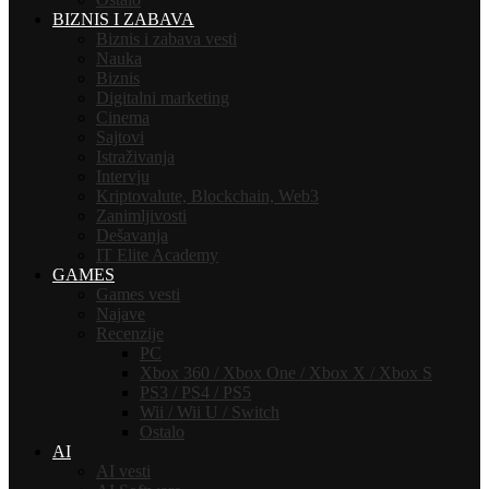
BIZNIS I ZABAVA
Biznis i zabava vesti
Nauka
Biznis
Digitalni marketing
Cinema
Sajtovi
Istraživanja
Intervju
Kriptovalute, Blockchain, Web3
Zanimljivosti
Dešavanja
IT Elite Academy
GAMES
Games vesti
Najave
Recenzije
PC
Xbox 360 / Xbox One / Xbox X / Xbox S
PS3 / PS4 / PS5
Wii / Wii U / Switch
Ostalo
AI
AI vesti