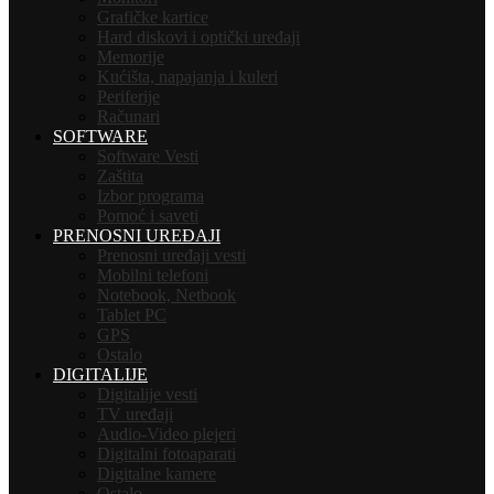
Grafičke kartice
Hard diskovi i optički uređaji
Memorije
Kućišta, napajanja i kuleri
Periferije
Računari
SOFTWARE
Software Vesti
Zaštita
Izbor programa
Pomoć i saveti
PRENOSNI UREĐAJI
Prenosni uređaji vesti
Mobilni telefoni
Notebook, Netbook
Tablet PC
GPS
Ostalo
DIGITALIJE
Digitalije vesti
TV uređaji
Audio-Video plejeri
Digitalni fotoaparati
Digitalne kamere
Ostalo