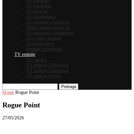
AI Software
AI Hardware
AI tutorijali
AI i bezbednost
AI primene u industriji
Etika i pravni okviri AI
AI umetnost i kreativnost
AI u video igrama
AI biznis ideje
Prompt inženjering
TV emisije
TV stanice
TV emisije ITnetwork
TV Emisije Gameplay
TV emisije Prolog
Pretraga
Home
Rogue Point
Rogue Point
27/05/2026