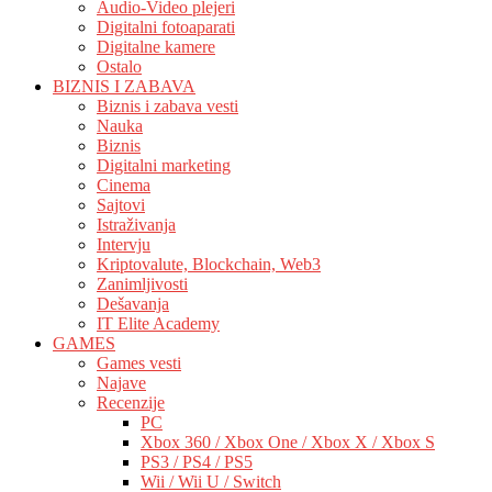
Audio-Video plejeri
Digitalni fotoaparati
Digitalne kamere
Ostalo
BIZNIS I ZABAVA
Biznis i zabava vesti
Nauka
Biznis
Digitalni marketing
Cinema
Sajtovi
Istraživanja
Intervju
Kriptovalute, Blockchain, Web3
Zanimljivosti
Dešavanja
IT Elite Academy
GAMES
Games vesti
Najave
Recenzije
PC
Xbox 360 / Xbox One / Xbox X / Xbox S
PS3 / PS4 / PS5
Wii / Wii U / Switch