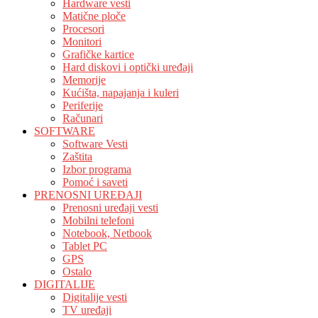
Hardware vesti
Matične ploče
Procesori
Monitori
Grafičke kartice
Hard diskovi i optički uređaji
Memorije
Kućišta, napajanja i kuleri
Periferije
Računari
SOFTWARE
Software Vesti
Zaštita
Izbor programa
Pomoć i saveti
PRENOSNI UREĐAJI
Prenosni uređaji vesti
Mobilni telefoni
Notebook, Netbook
Tablet PC
GPS
Ostalo
DIGITALIJE
Digitalije vesti
TV uređaji