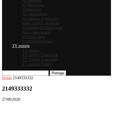
AI Software
AI Hardware
AI tutorijali
AI i bezbednost
AI primene u industriji
Etika i pravni okviri AI
AI umetnost i kreativnost
AI u video igrama
AI biznis ideje
Prompt inženjering
TV emisije
TV stanice
TV emisije ITnetwork
TV Emisije Gameplay
TV emisije Prolog
Pretraga
Home
2149333332
2149333332
27/06/2026