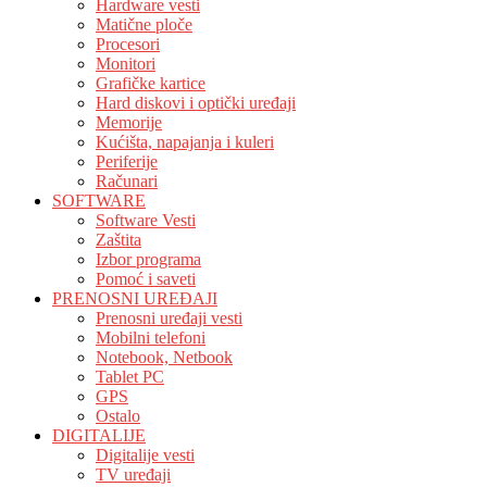
Hardware vesti
Matične ploče
Procesori
Monitori
Grafičke kartice
Hard diskovi i optički uređaji
Memorije
Kućišta, napajanja i kuleri
Periferije
Računari
SOFTWARE
Software Vesti
Zaštita
Izbor programa
Pomoć i saveti
PRENOSNI UREĐAJI
Prenosni uređaji vesti
Mobilni telefoni
Notebook, Netbook
Tablet PC
GPS
Ostalo
DIGITALIJE
Digitalije vesti
TV uređaji