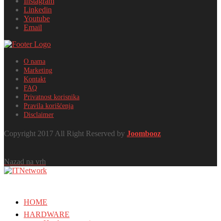
Instagram
Linkedin
Youtube
Email
O nama
Marketing
Kontakt
FAQ
Privatnost korisnika
Pravila korišćenja
Disclaimer
Copyright 2017 All Right Reserved by
Joombooz
Nazad na vrh
HOME
HARDWARE