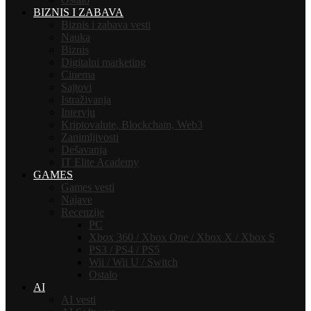
BIZNIS I ZABAVA
Biznis i zabava vesti
Nauka
Biznis
Digitalni marketing
Cinema
Sajtovi
Istraživanja
Intervju
Kriptovalute, Blockchain, Web3
Zanimljivosti
Dešavanja
IT Elite Academy
GAMES
Games vesti
Najave
Recenzije
PC
Xbox 360 / Xbox One / Xbox X / Xbox S
PS3 / PS4 / PS5
Wii / Wii U / Switch
Ostalo
AI
AI vesti