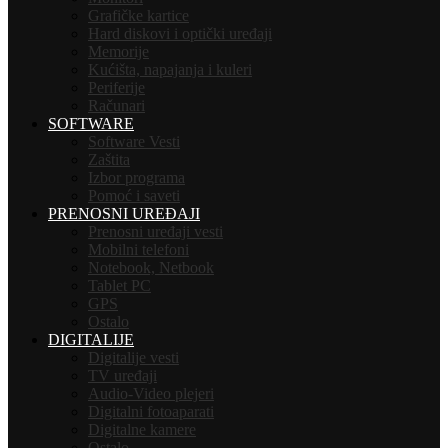
Grafičke kartice
Hard diskovi i optički uređaji
Memorije
Kućišta, napajanja i kuleri
Periferije
Računari
SOFTWARE
Software Vesti
Zaštita
Izbor programa
Pomoć i saveti
PRENOSNI UREĐAJI
Prenosni uređaji vesti
Mobilni telefoni
Notebook, Netbook
Tablet PC
GPS
Ostalo
DIGITALIJE
Digitalije vesti
TV uređaji
Audio-Video plejeri
Digitalni fotoaparati
Digitalne kamere
Ostalo