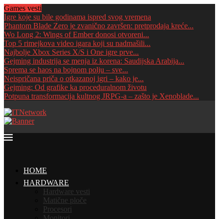
Games vesti
Igre koje su bile godinama ispred svog vremena
Phantom Blade Zero je zvanično završen: pretprodaja kreće...
Wo Long 2: Wings of Ember donosi otvoreni...
Top 5 rimejkova video igara koji su nadmašili...
Najbolje Xbox Series X/S i One igre prve...
Gejming industrija se menja iz korena: Saudijska Arabija...
Sprema se haos na bojnom polju – sve...
Neispričana priča o otkazanoj igri – kako je...
Gejming: Od grafike ka proceduralnom životu
Potpuna transformacija kultnog JRPG-a – zašto je Xenoblade...
HOME
HARDWARE
Hardware vesti
Matične ploče
Procesori
Monitori