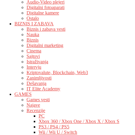
Audio-Video plejeri
Digitalni fotoaparati
Digitalne kamere
Ostalo
BIZNIS I ZABAVA
Biznis i zabava vesti
Nauka
Biznis
Digitalni marketing
Cinema
Sajtovi
Istraživanja
Intervju
Kriptovalute, Blockchain, Web3
Zanimljivosti
Dešavanja
IT Elite Academy
GAMES
Games vesti
Najave
Recenzije
PC
Xbox 360 / Xbox One / Xbox X / Xbox S
PS3 / PS4 / PS5
Wii / Wii U / Switch