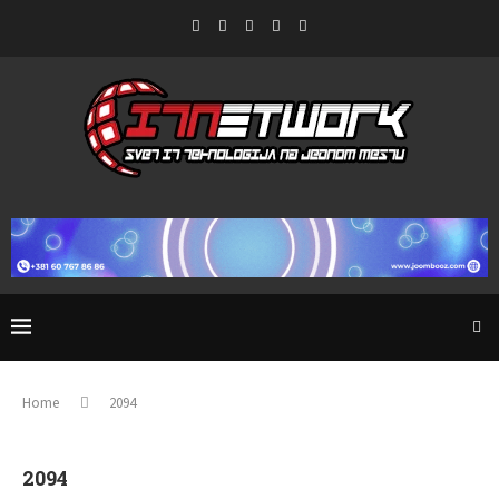
Home
2094
2094