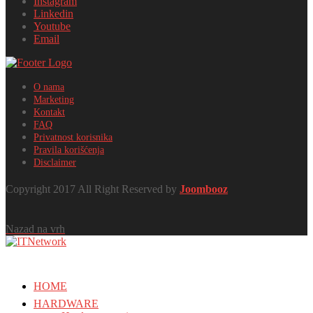
Instagram
Linkedin
Youtube
Email
O nama
Marketing
Kontakt
FAQ
Privatnost korisnika
Pravila korišćenja
Disclaimer
Copyright 2017 All Right Reserved by
Joombooz
Nazad na vrh
HOME
HARDWARE