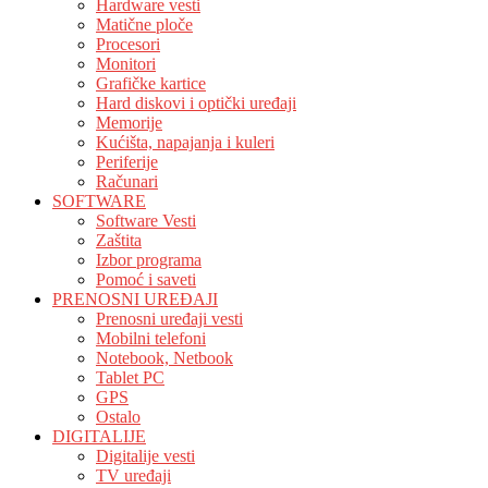
Hardware vesti
Matične ploče
Procesori
Monitori
Grafičke kartice
Hard diskovi i optički uređaji
Memorije
Kućišta, napajanja i kuleri
Periferije
Računari
SOFTWARE
Software Vesti
Zaštita
Izbor programa
Pomoć i saveti
PRENOSNI UREĐAJI
Prenosni uređaji vesti
Mobilni telefoni
Notebook, Netbook
Tablet PC
GPS
Ostalo
DIGITALIJE
Digitalije vesti
TV uređaji