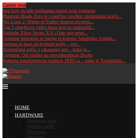
Games vesti
Igre koje su bile godinama ispred svog vremena
Phantom Blade Zero je zvanično završen: pretprodaja kreće...
Wo Long 2: Wings of Ember donosi otvoreni...
Top 5 rimejkova video igara koji su nadmašili...
Najbolje Xbox Series X/S i One igre prve...
Gejming industrija se menja iz korena: Saudijska Arabija...
Sprema se haos na bojnom polju – sve...
Neispričana priča o otkazanoj igri – kako je...
Gejming: Od grafike ka proceduralnom životu
Potpuna transformacija kultnog JRPG-a – zašto je Xenoblade...
HOME
HARDWARE
Hardware vesti
Matične ploče
Procesori
Monitori