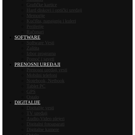
Grafičke kartice
Hard diskovi i optički uređaji
Memorije
Kućišta, napajanja i kuleri
Periferije
Računari
SOFTWARE
Software Vesti
Zaštita
Izbor programa
Pomoć i saveti
PRENOSNI UREĐAJI
Prenosni uređaji vesti
Mobilni telefoni
Notebook, Netbook
Tablet PC
GPS
Ostalo
DIGITALIJE
Digitalije vesti
TV uređaji
Audio-Video plejeri
Digitalni fotoaparati
Digitalne kamere
Ostalo