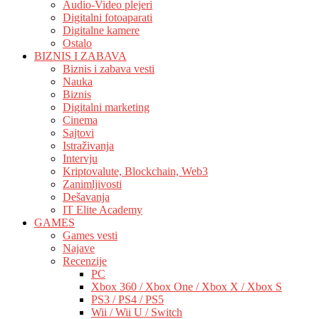
Audio-Video plejeri
Digitalni fotoaparati
Digitalne kamere
Ostalo
BIZNIS I ZABAVA
Biznis i zabava vesti
Nauka
Biznis
Digitalni marketing
Cinema
Sajtovi
Istraživanja
Intervju
Kriptovalute, Blockchain, Web3
Zanimljivosti
Dešavanja
IT Elite Academy
GAMES
Games vesti
Najave
Recenzije
PC
Xbox 360 / Xbox One / Xbox X / Xbox S
PS3 / PS4 / PS5
Wii / Wii U / Switch