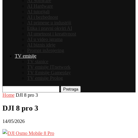
AI Software
AI Hardware
AI tutorijali
AI i bezbednost
AI primene u industriji
Etika i pravni okviri AI
AI umetnost i kreativnost
AI u video igrama
AI biznis ideje
Prompt inženjering
TV emisije
TV stanice
TV emisije ITnetwork
TV Emisije Gameplay
TV emisije Prolog
Pretraga
Home
DJI 8 pro 3
DJI 8 pro 3
14/05/2026