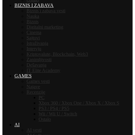
BIZNIS I ZABAVA
Biznis i zabava vesti
Nauka
Biznis
Digitalni marketing
Cinema
Sajtovi
Istraživanja
Intervju
Kriptovalute, Blockchain, Web3
Zanimljivosti
Dešavanja
IT Elite Academy
GAMES
Games vesti
Najave
Recenzije
PC
Xbox 360 / Xbox One / Xbox X / Xbox S
PS3 / PS4 / PS5
Wii / Wii U / Switch
Ostalo
AI
AI vesti