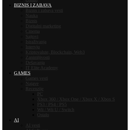
BIZNIS I ZABAVA
Biznis i zabava vesti
Nauka
Biznis
Digitalni marketing
Cinema
Sajtovi
Istraživanja
Intervju
Kriptovalute, Blockchain, Web3
Zanimljivosti
Dešavanja
IT Elite Academy
GAMES
Games vesti
Najave
Recenzije
PC
Xbox 360 / Xbox One / Xbox X / Xbox S
PS3 / PS4 / PS5
Wii / Wii U / Switch
Ostalo
AI
AI vesti