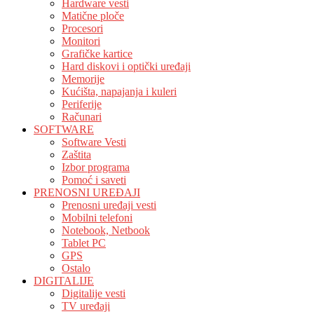
Hardware vesti
Matične ploče
Procesori
Monitori
Grafičke kartice
Hard diskovi i optički uređaji
Memorije
Kućišta, napajanja i kuleri
Periferije
Računari
SOFTWARE
Software Vesti
Zaštita
Izbor programa
Pomoć i saveti
PRENOSNI UREĐAJI
Prenosni uređaji vesti
Mobilni telefoni
Notebook, Netbook
Tablet PC
GPS
Ostalo
DIGITALIJE
Digitalije vesti
TV uređaji