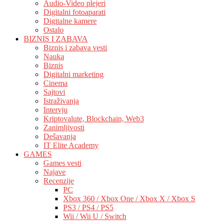
Audio-Video plejeri
Digitalni fotoaparati
Digitalne kamere
Ostalo
BIZNIS I ZABAVA
Biznis i zabava vesti
Nauka
Biznis
Digitalni marketing
Cinema
Sajtovi
Istraživanja
Intervju
Kriptovalute, Blockchain, Web3
Zanimljivosti
Dešavanja
IT Elite Academy
GAMES
Games vesti
Najave
Recenzije
PC
Xbox 360 / Xbox One / Xbox X / Xbox S
PS3 / PS4 / PS5
Wii / Wii U / Switch