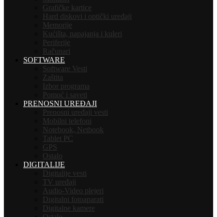
Grafičke kartice
Hard diskovi i optički uređaji
Memorije
Kućišta, napajanja i kuleri
Periferije
Računari
SOFTWARE
Software Vesti
Zaštita
Izbor programa
Pomoć i saveti
PRENOSNI UREĐAJI
Prenosni uređaji vesti
Mobilni telefoni
Notebook, Netbook
Tablet PC
GPS
Ostalo
DIGITALIJE
Digitalije vesti
TV uređaji
Audio-Video plejeri
Digitalni fotoaparati
Digitalne kamere
Ostalo