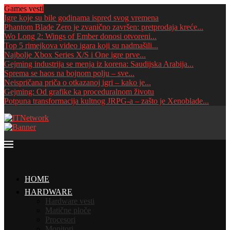
Games vesti
Igre koje su bile godinama ispred svog vremena
Phantom Blade Zero je zvanično završen: pretprodaja kreće...
Wo Long 2: Wings of Ember donosi otvoreni...
Top 5 rimejkova video igara koji su nadmašili...
Najbolje Xbox Series X/S i One igre prve...
Gejming industrija se menja iz korena: Saudijska Arabija...
Sprema se haos na bojnom polju – sve...
Neispričana priča o otkazanoj igri – kako je...
Gejming: Od grafike ka proceduralnom životu
Potpuna transformacija kultnog JRPG-a – zašto je Xenoblade...
HOME
HARDWARE
Hardware vesti
Matične ploče
Procesori
Monitori