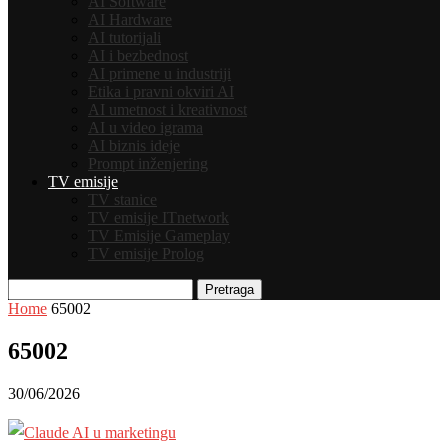
AI Software
AI Hardware
AI tutorijali
AI i bezbednost
AI primene u industriji
Etika i pravni okviri AI
AI umetnost i kreativnost
AI u video igrama
AI biznis ideje
Prompt inženjering
TV emisije
TV stanice
TV emisije ITnetwork
TV Emisije Gameplay
TV emisije Prolog
Pretraga
Home
65002
65002
30/06/2026