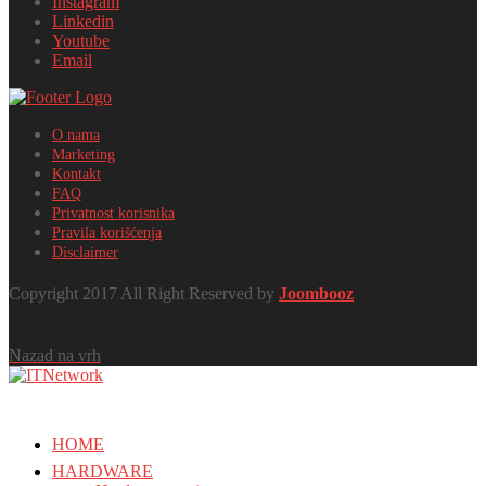
Instagram
Linkedin
Youtube
Email
O nama
Marketing
Kontakt
FAQ
Privatnost korisnika
Pravila korišćenja
Disclaimer
Copyright 2017 All Right Reserved by
Joombooz
Nazad na vrh
HOME
HARDWARE