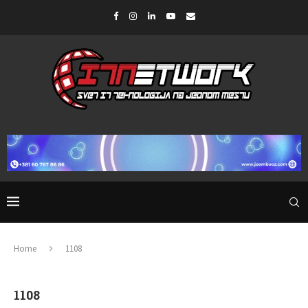
Home
1108
1108