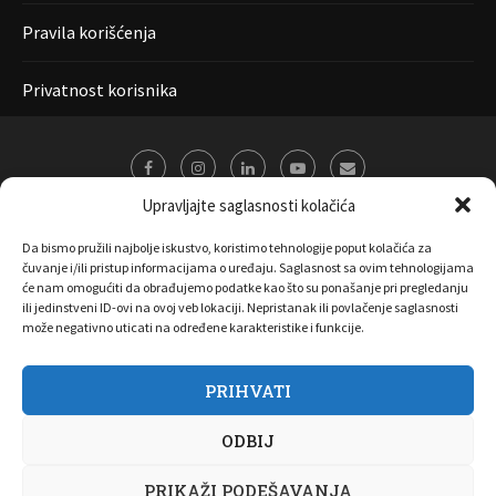
Pravila korišćenja
Privatnost korisnika
Upravljajte saglasnosti kolačića
Da bismo pružili najbolje iskustvo, koristimo tehnologije poput kolačića za
čuvanje i/ili pristup informacijama o uređaju. Saglasnost sa ovim tehnologijama
će nam omogućiti da obrađujemo podatke kao što su ponašanje pri pregledanju
ili jedinstveni ID-ovi na ovoj veb lokaciji. Nepristanak ili povlačenje saglasnosti
može negativno uticati na određene karakteristike i funkcije.
PRIHVATI
O nama
Marketing
Kontakt
FAQ
Privatnost korisnika
ODBIJ
Pravila korišćenja
Disclaimer
Copyright 2017 All Right Reserved by
Joombooz
PRIKAŽI PODEŠAVANJA