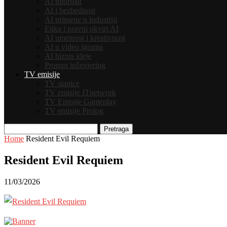
AI tutorijali
AI i bezbednost
AI primene u industriji
Etika i pravni okviri AI
AI umetnost i kreativnost
AI u video igrama
AI biznis ideje
Prompt inženjering
TV emisije
TV stanice
TV emisije ITnetwork
TV Emisije Gameplay
TV emisije Prolog
Pretraga
Home
Resident Evil Requiem
Resident Evil Requiem
11/03/2026