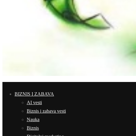
BIZNIS I ZABAVA
AI vesti
Biznis i zabava vesti
Nauka
Biznis