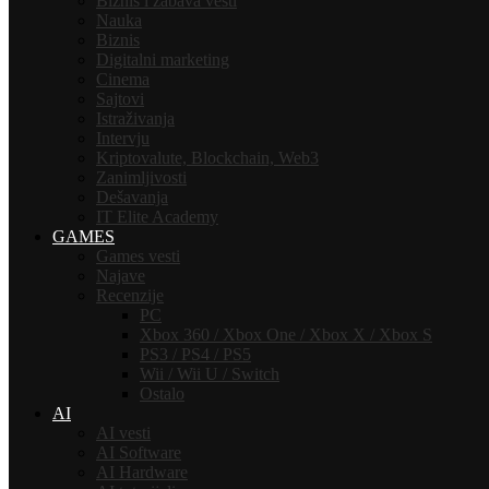
Biznis i zabava vesti
Nauka
Biznis
Digitalni marketing
Cinema
Sajtovi
Istraživanja
Intervju
Kriptovalute, Blockchain, Web3
Zanimljivosti
Dešavanja
IT Elite Academy
GAMES
Games vesti
Najave
Recenzije
PC
Xbox 360 / Xbox One / Xbox X / Xbox S
PS3 / PS4 / PS5
Wii / Wii U / Switch
Ostalo
AI
AI vesti
AI Software
AI Hardware