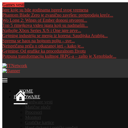
Games vesti
Igre koje su bile godinama ispred svog vremena
Phantom Blade Zero je zvanično završen: pretprodaja kreće...
Wo Long 2: Wings of Ember donosi otvoreni...
Top 5 rimejkova video igara koji su nadmašili...
Najbolje Xbox Series X/S i One igre prve...
Gejming industrija se menja iz korena: Saudijska Arabija...
Sprema se haos na bojnom polju – sve...
Neispričana priča o otkazanoj igri – kako je...
Gejming: Od grafike ka proceduralnom životu
Potpuna transformacija kultnog JRPG-a – zašto je Xenoblade...
HOME
HARDWARE
Hardware vesti
Matične ploče
Procesori
Monitori
Grafičke kartice
Hard diskovi i optički uređaji