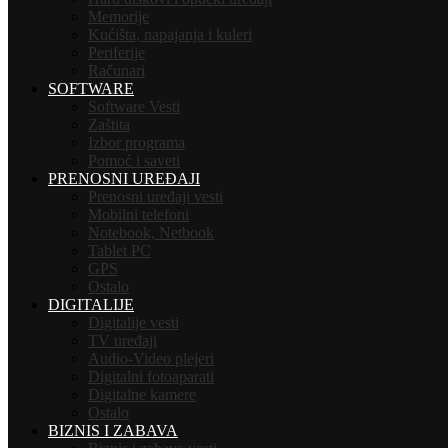
Memorije
Kućišta, napajanja i kuleri
Periferije
Računari
SOFTWARE
Software Vesti
Zaštita
Izbor programa
Pomoć i saveti
PRENOSNI UREĐAJI
Prenosni uređaji vesti
Mobilni telefoni
Notebook, Netbook
Tablet PC
GPS
Ostalo
DIGITALIJE
Digitalije vesti
TV uređaji
Audio-Video plejeri
Digitalni fotoaparati
Digitalne kamere
Ostalo
BIZNIS I ZABAVA