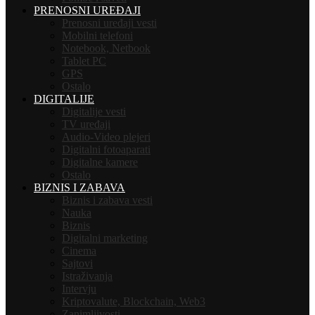
PRENOSNI UREĐAJI
Prenosni uređaji vesti
Mobilni telefoni
Notebook, Netbook
Tablet PC
GPS
Ostalo
DIGITALIJE
Digitalije vesti
TV uređaji
Audio-Video plejeri
Digitalni fotoaparati
Digitalne kamere
Ostalo
BIZNIS I ZABAVA
Biznis i zabava vesti
Nauka
Biznis
Digitalni marketing
Cinema
Sajtovi
Istraživanja
Intervju
Kriptovalute, Blockchain, Web3
Zanimljivosti