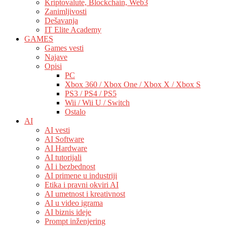
Kriptovalute, Blockchain, Web3
Zanimljivosti
Dešavanja
IT Elite Academy
GAMES
Games vesti
Najave
Opisi
PC
Xbox 360 / Xbox One / Xbox X / Xbox S
PS3 / PS4 / PS5
Wii / Wii U / Switch
Ostalo
AI
AI vesti
AI Software
AI Hardware
AI tutorijali
AI i bezbednost
AI primene u industriji
Etika i pravni okviri AI
AI umetnost i kreativnost
AI u video igrama
AI biznis ideje
Prompt inženjering