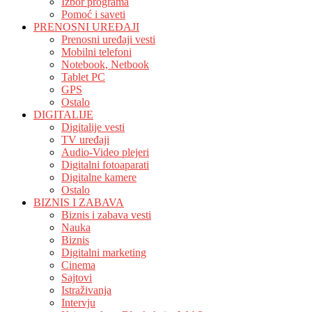
Izbor programa
Pomoć i saveti
PRENOSNI UREĐAJI
Prenosni uređaji vesti
Mobilni telefoni
Notebook, Netbook
Tablet PC
GPS
Ostalo
DIGITALIJE
Digitalije vesti
TV uređaji
Audio-Video plejeri
Digitalni fotoaparati
Digitalne kamere
Ostalo
BIZNIS I ZABAVA
Biznis i zabava vesti
Nauka
Biznis
Digitalni marketing
Cinema
Sajtovi
Istraživanja
Intervju