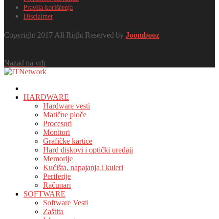
Pravila korišćenja
Disclaimer
Copyright 2017 All Right Reserved by
Joombooz
Nazad na vrh
HOME
HARDWARE
Hardware vesti
Matične ploče
Procesori
Monitori
Grafičke kartice
Hard diskovi i optički uređaji
Memorije
Kućišta, napajanja i kuleri
Periferije
Računari
SOFTWARE
Software Vesti
Zaštita