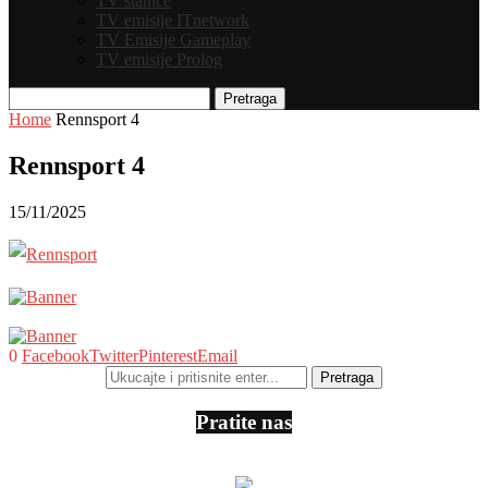
TV stanice
TV emisije ITnetwork
TV Emisije Gameplay
TV emisije Prolog
Pretraga
Home
Rennsport 4
Rennsport 4
15/11/2025
0
Facebook
Twitter
Pinterest
Email
Pratite nas