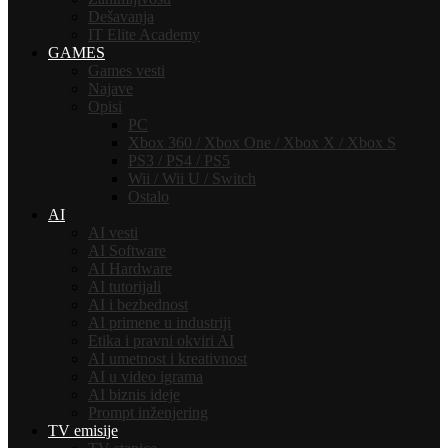
Dešavanja
IT Elite Academy
GAMES
Games vesti
Najave
Opisi
PC
Xbox 360 / Xbox One / Xbox X / Xbox S
PS3 / PS4 / PS5
Wii / Wii U / Switch
Ostalo
AI
AI vesti
AI Software
AI Hardware
AI tutorijali
AI i bezbednost
AI primene u industriji
Etika i pravni okviri AI
AI umetnost i kreativnost
AI u video igrama
AI biznis ideje
Prompt inženjering
TV emisije