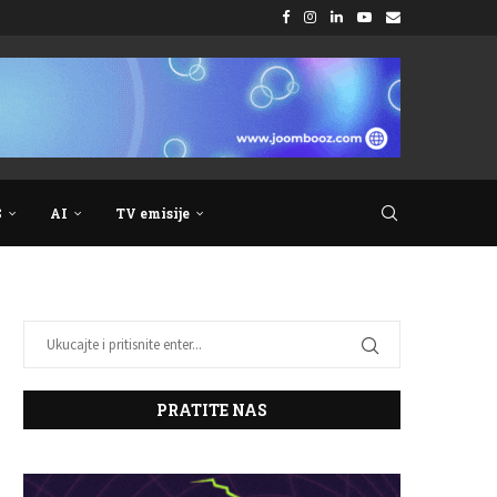
S
AI
TV emisije
PRATITE NAS