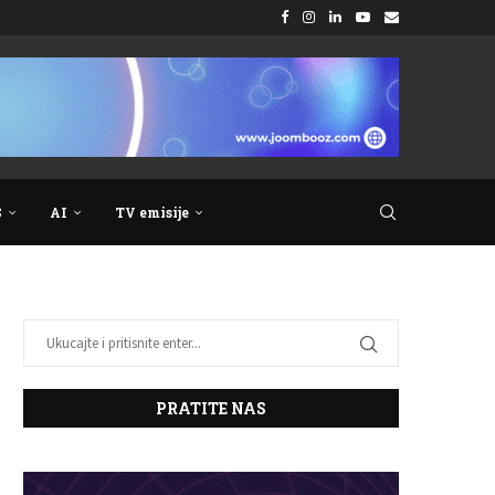
S
AI
TV emisije
PRATITE NAS